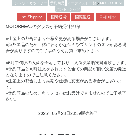
Tシャツ・カットソー
予約商品
アーティスト一覧
>
MOTORHEAD
バンドTシャツ
Int'l Shipping
国际送货
國際配送
국제 배송
MOTORHEADのグッズが予約受付開始!
※生産上の都合により仕様変更がある場合がございます。
※海外製品のため、稀にわずかなシミやプリントのズレがある場
合がありますのでご了承のうえお買い求め下さい
※6月中旬頃の入荷を予定しており、入荷次第順次発送致します。
※予約商品と同時注文をされますと全ての商品が揃い次第の発送
となりますのでご注意ください。
※生産上の都合により納期や仕様に変更がある場合がございま
す。
※予約商品のため、キャンセルはお受けできませんのでご了承下
さい。
2025年05月23日23:59販売終了