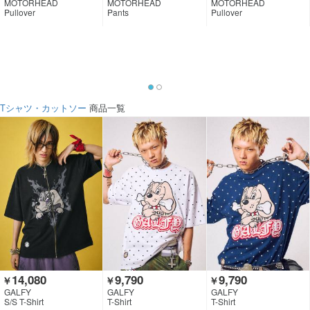
MOTORHEAD
MOTORHEAD
MOTORHEAD
Pullover
Pants
Pullover
Tシャツ・カットソー
商品一覧
14,080
9,790
9,790
￥
￥
￥
GALFY
GALFY
GALFY
S/S T-Shirt
T-Shirt
T-Shirt