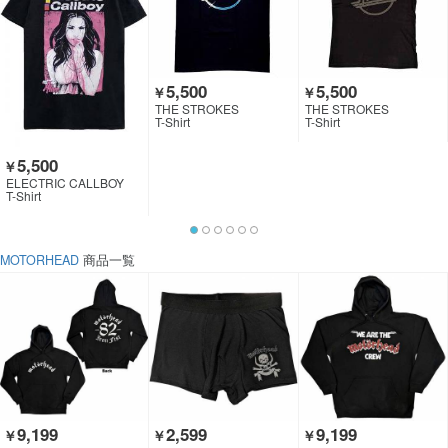
5,500
5,500
￥
￥
THE STROKES
THE STROKES
T-Shirt
T-Shirt
5,500
￥
ELECTRIC CALLBOY
T-Shirt
MOTORHEAD
商品一覧
9,199
2,599
9,199
￥
￥
￥