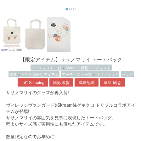
【限定アイテム】ササノマリイ トートバック
アーティスト一覧
>
Skream! 掲載アーティスト
特集
>
ゲキクロ限定アイテム
アーティスト一覧
>
ササノマリイ
バッグ
Int'l Shipping
国际送货
國際配送
국제 배송
ササノマリイのグッズが再入荷!
ヴィレッジヴァンガード&Skream!&ゲキクロ トリプルコラボアイ
テムが登場!
ササノマリイの雰囲気を見事に表現したトートバッグ。
程よいサイズ感で実用性にも優れたアイテムです。
数量限定なのでお早めに!