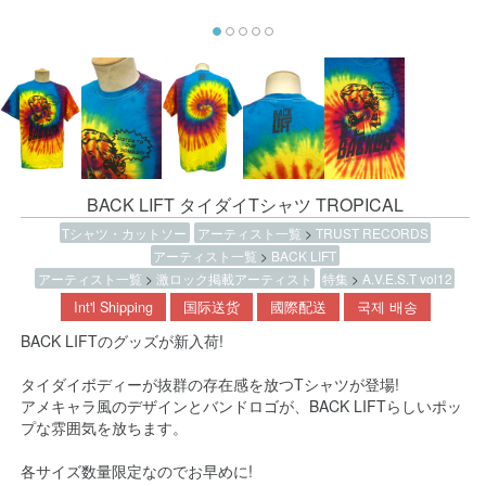
BACK LIFT タイダイTシャツ TROPICAL
Tシャツ・カットソー
アーティスト一覧
>
TRUST RECORDS
アーティスト一覧
>
BACK LIFT
アーティスト一覧
>
激ロック掲載アーティスト
特集
>
A.V.E.S.T vol12
Int'l Shipping
国际送货
國際配送
국제 배송
BACK LIFTのグッズが新入荷!
タイダイボディーが抜群の存在感を放つTシャツが登場!
アメキャラ風のデザインとバンドロゴが、BACK LIFTらしいポッ
プな雰囲気を放ちます。
各サイズ数量限定なのでお早めに!