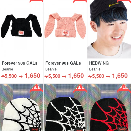
Forever 90s GALs
Forever 90s GALs
HEDWiNG
Beanie
Beanie
Beanie
1,650
1,650
1,650
5,500
→
5,500
→
5,500
→
￥
￥
￥
SALE!!
SALE!!
SALE!!