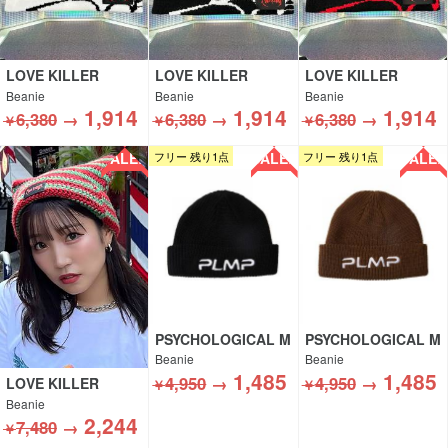
LOVE KILLER
LOVE KILLER
LOVE KILLER
Beanie
Beanie
Beanie
1,914
1,914
1,914
6,380
→
6,380
→
6,380
→
￥
￥
￥
SALE!!
SALE!!
SALE!!
フリー 残り1点
フリー 残り1点
PSYCHOLOGICAL M
PSYCHOLOGICAL M
ETAMORPHOSIS
ETAMORPHOSIS
Beanie
Beanie
1,485
1,485
4,950
→
4,950
→
LOVE KILLER
￥
￥
Beanie
2,244
7,480
→
￥