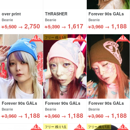
over print
THRASHER
Forever 90s GALs
Beanie
Beanie
Beanie
2,750
1,617
1,188
5,500
→
5,390
→
3,960
→
￥
￥
￥
SALE!!
SALE!!
SALE!!
フリー 残り1点
Forever 90s GALs
Forever 90s GALs
Forever 90s GALs
Beanie
Beanie
Beanie
1,188
1,188
1,188
3,960
→
3,960
→
3,960
→
￥
￥
￥
SALE!!
SALE!!
SALE!!
フリー 残り1点
フリー 残り1点