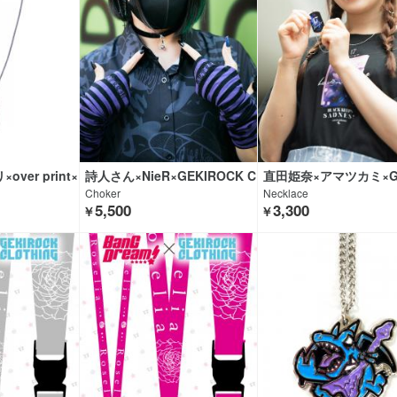
ver print×
詩人さん×NieR×GEKIROCK C
直田姫奈×アマツカミ×G
OTHING
LOTHING
OCK CLOTHING
Choker
Necklace
5,500
3,300
￥
￥