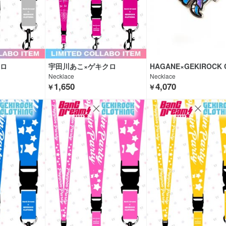
クロ
宇田川あこ×ゲキクロ
HAGANE×GEKIROCK 
HING×HYPER CORE
Necklace
Necklace
1,650
4,070
￥
￥