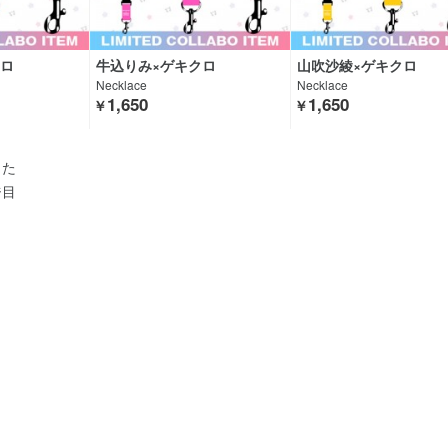
クロ
牛込りみ×ゲキクロ
山吹沙綾×ゲキクロ
Necklace
Necklace
1,650
1,650
￥
￥
した
ジ目