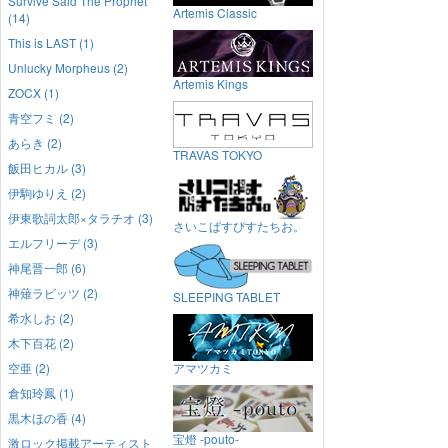
Survive Said The Prophet
Artemis Classic
(14)
This is LAST (1)
Unlucky Morpheus (2)
Artemis Kings
ZOCX (1)
青空フミ (2)
あらき (2)
TRAVAS TOKYO
飯田ヒカル (3)
伊駒ゆりえ (2)
伊東歌詞太郎×タラチオ (3)
さいこぱすぴすたちお。
エルフリーデ (3)
神尾晋一郎 (6)
神薙ラビッツ (2)
SLEEPING TABLET
希水しお (2)
木下百花 (2)
空亜 (2)
アマツカミ
倉知玲鳳 (1)
黒木ほの香 (4)
宝燈 -pouto-
激ロック掲載アーティスト