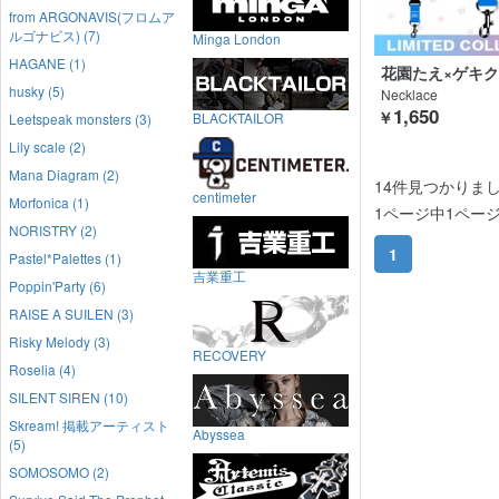
from ARGONAVIS(フロムア
ルゴナビス) (7)
Minga London
HAGANE (1)
花園たえ×ゲキ
husky (5)
Necklace
1,650
￥
BLACKTAILOR
Leetspeak monsters (3)
Lily scale (2)
Mana Diagram (2)
14件見つかりま
centimeter
Morfonica (1)
1ページ中1ペー
NORISTRY (2)
1
Pastel*Palettes (1)
吉業重工
Poppin'Party (6)
RAISE A SUILEN (3)
Risky Melody (3)
RECOVERY
Roselia (4)
SILENT SIREN (10)
Skream! 掲載アーティスト
Abyssea
(5)
SOMOSOMO (2)