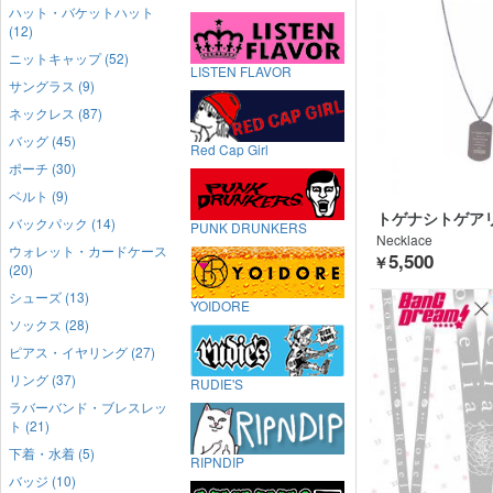
ハット・バケットハット
(12)
ニットキャップ (52)
LISTEN FLAVOR
サングラス (9)
ネックレス (87)
バッグ (45)
Red Cap Girl
ポーチ (30)
ベルト (9)
トゲナシトゲアリ×o
バックパック (14)
PUNK DRUNKERS
GEKIROCK CL
Necklace
ウォレット・カードケース
5,500
￥
(20)
シューズ (13)
YOIDORE
ソックス (28)
ピアス・イヤリング (27)
リング (37)
RUDIE'S
ラバーバンド・ブレスレッ
ト (21)
下着・水着 (5)
RIPNDIP
バッジ (10)