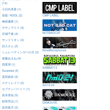
(14)
小日向美香 (1)
吾龍 / KOOL (2)
CMP LABEL
榊原優希 (1)
ササノマリイ (4)
NOTBADCAT
沢城千春 (4)
サンドリオン (4)
詩人さん (2)
NineMicrophones
シュレーディンガーの犬 (3)
進藤あまね (4)
四星球 (1)
SABBAT13
Suupeas (4)
直田姫奈 (3)
ステミレイツ (2)
Am10:24
セプテンバーミー (1)
高木美佑 (5)
財部亮治 (1)
DXMOUVE
反田葉月 (2)