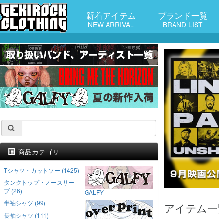
新着アイテム
ブランド一覧
NEW ARRIVAL
BRAND LIST
商品カテゴリ
Tシャツ・カットソー (1425)
タンクトップ・ノースリー
ブ (26)
GALFY
半袖シャツ (99)
アイテム一
長袖シャツ (111)