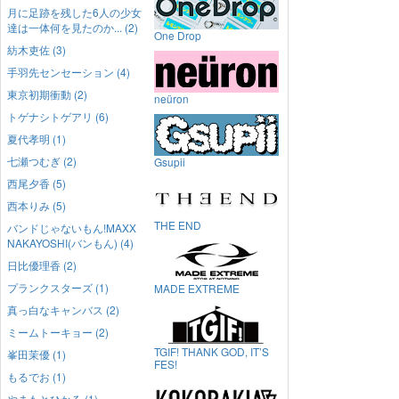
月に足跡を残した6人の少女
達は一体何を見たのか... (2)
One Drop
紡木吏佐 (3)
手羽先センセーション (4)
東京初期衝動 (2)
neüron
トゲナシトゲアリ (6)
夏代孝明 (1)
七瀬つむぎ (2)
Gsupii
西尾夕香 (5)
西本りみ (5)
THE END
バンドじゃないもん!MAXX
NAKAYOSHI(バンもん) (4)
日比優理香 (2)
プランクスターズ (1)
MADE EXTREME
真っ白なキャンバス (2)
ミームトーキョー (2)
TGIF! THANK GOD, IT’S
峯田茉優 (1)
FES!
もるでお (1)
やまもとひかる (1)