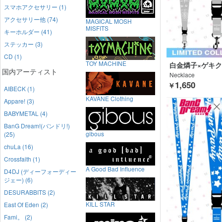
スマホアクセサリー (1)
アクセサリー他 (74)
MAGICAL MOSH
MISFITS
キーホルダー (41)
ステッカー (3)
CD (1)
TOY MACHINE
白金燐子×ゲキ
国内アーティスト
Necklace
1,650
￥
AIBECK (1)
KAVANE Clothing
Appare! (3)
BABYMETAL (4)
BanG Dream!(バンドリ!)
gibous
(25)
chuLa (16)
Crossfaith (1)
A Good Bad Influence
D4DJ (ディーフォーディー
ジェー) (6)
DESURABBITS (2)
KILL STAR
East Of Eden (2)
Fami。 (2)