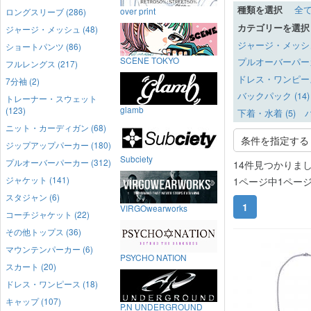
種類を選択
全
over print
ロングスリーブ (286)
カテゴリーを選択
ジャージ・メッシュ (48)
ジャージ・メッシュ 
ショートパンツ (86)
SCENE TOKYO
プルオーバーパーカー
フルレングス (217)
ドレス・ワンピース 
7分袖 (2)
バックパック (14)
トレーナー・スウェット
glamb
(123)
下着・水着 (5)
バ
ニット・カーディガン (68)
条件を指定する
ジップアップパーカー (180)
Subciety
プルオーバーパーカー (312)
14件見つかりま
ジャケット (141)
1ページ中1ペー
スタジャン (6)
1
VIRGOwearworks
コーチジャケット (22)
その他トップス (36)
マウンテンパーカー (6)
PSYCHO NATION
スカート (20)
ドレス・ワンピース (18)
キャップ (107)
P.N UNDERGROUND