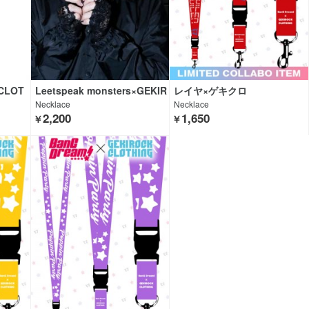
CLOT
Leetspeak monsters×GEKIR
レイヤ×ゲキクロ
OCK CLOTHING
Necklace
Necklace
2,200
1,650
￥
￥