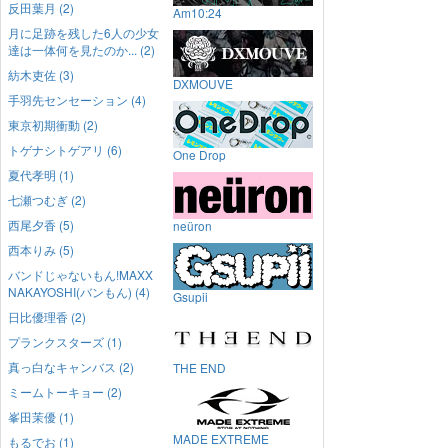
反田葉月 (2)
Am10:24
月に足跡を残した6人の少女
達は一体何を見たのか... (2)
紡木吏佐 (3)
DXMOUVE
手羽先センセーション (4)
東京初期衝動 (2)
トゲナシトゲアリ (6)
One Drop
夏代孝明 (1)
七瀬つむぎ (2)
西尾夕香 (5)
neüron
西本りみ (5)
バンドじゃないもん!MAXX
NAKAYOSHI(バンもん) (4)
Gsupii
日比優理香 (2)
プランクスターズ (1)
真っ白なキャンバス (2)
THE END
ミームトーキョー (2)
峯田茉優 (1)
MADE EXTREME
もるでお (1)