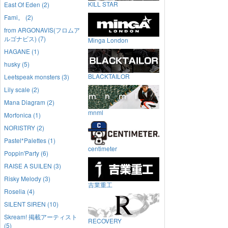
KILL STAR
East Of Eden (2)
Fami。 (2)
from ARGONAVIS(フロムア
ルゴナビス) (7)
Minga London
HAGANE (1)
husky (5)
BLACKTAILOR
Leetspeak monsters (3)
Lily scale (2)
Mana Diagram (2)
mnml
Morfonica (1)
NORISTRY (2)
Pastel*Palettes (1)
centimeter
Poppin'Party (6)
RAISE A SUILEN (3)
Risky Melody (3)
吉業重工
Roselia (4)
SILENT SIREN (10)
Skream! 掲載アーティスト
RECOVERY
(5)