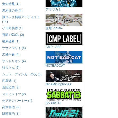
倉知玲鳳 (1)
アマツカミ
黒木ほの香 (4)
激ロック掲載アーティスト
(14)
小日向美香 (1)
宝燈 -pouto-
吾龍 / KOOL (2)
榊原優希 (1)
CMP LABEL
ササノマリイ (4)
沢城千春 (4)
サンドリオン (4)
NOTBADCAT
詩人さん (2)
シュレーディンガーの犬 (3)
四星球 (1)
NineMicrophones
直田姫奈 (3)
ステミレイツ (2)
セプテンバーミー (1)
SABBAT13
高木美佑 (5)
財部亮治 (1)