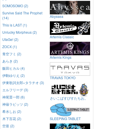
SOMOSOMO (2)
Survive Said The Prophet
Abyssea
(14)
This is LAST (1)
Unlucky Morpheus (2)
Artemis Classic
UtaGe! (2)
ZOCX (1)
青空フミ (2)
Artemis Kings
あらき (2)
飯田ヒカル (4)
伊駒ゆりえ (2)
TRAVAS TOKYO
伊東歌詞太郎×タラチオ (3)
エルフリーデ (3)
神尾晋一郎 (6)
さいこぱすぴすたちお。
神薙ラビッツ (2)
希水しお (2)
木下百花 (2)
SLEEPING TABLET
空亜 (2)