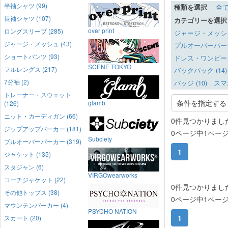
半袖シャツ (99)
種類を選択
全
長袖シャツ (107)
カテゴリーを選択
over print
ロングスリーブ (285)
ジャージ・メッシュ 
ジャージ・メッシュ (43)
プルオーバーパーカー
ショートパンツ (93)
ドレス・ワンピース 
SCENE TOKYO
フルレングス (217)
バックパック (14)
7分袖 (2)
バッジ (10)
スマ
トレーナー・スウェット
条件を指定する
glamb
(126)
ニット・カーディガン (66)
0件見つかりまし
ジップアップパーカー (181)
0ページ中1ペー
Subciety
プルオーバーパーカー (319)
1
ジャケット (135)
スタジャン (6)
VIRGOwearworks
コーチジャケット (22)
0件見つかりまし
その他トップス (38)
0ページ中1ペー
マウンテンパーカー (4)
PSYCHO NATION
1
スカート (20)