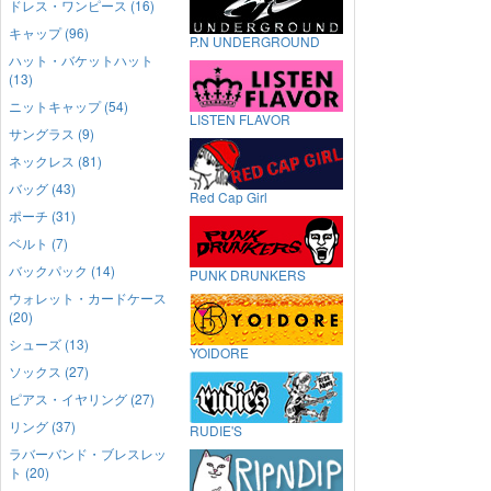
ドレス・ワンピース (16)
キャップ (96)
P.N UNDERGROUND
ハット・バケットハット
(13)
ニットキャップ (54)
LISTEN FLAVOR
サングラス (9)
ネックレス (81)
バッグ (43)
Red Cap Girl
ポーチ (31)
ベルト (7)
バックパック (14)
PUNK DRUNKERS
ウォレット・カードケース
(20)
シューズ (13)
YOIDORE
ソックス (27)
ピアス・イヤリング (27)
リング (37)
RUDIE'S
ラバーバンド・ブレスレッ
ト (20)