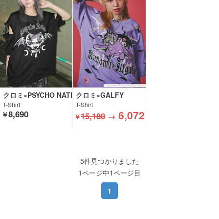
クロミ×PSYCHO NATI
クロミ×GALFY
ON
T-Shirt
T-Shirt
6,072
8,690
￥
15,180
→
￥
5件見つかりました
1ページ中1ページ目
1