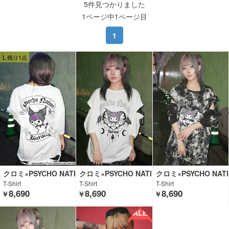
5件見つかりました
1ページ中1ページ目
1
L 残り1点
クロミ×PSYCHO NATI
クロミ×PSYCHO NATI
クロミ×PSYCHO NATI
ON
ON
ON
T-Shirt
T-Shirt
T-Shirt
8,690
8,690
8,690
￥
￥
￥
SALE!!