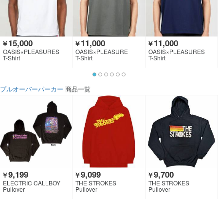
15,000
11,000
11,000
￥
￥
￥
OASIS×PLEASURES
OASIS×PLEASURE
OASIS×PLEASURES
T-Shirt
T-Shirt
T-Shirt
プルオーバーパーカー
商品一覧
9,199
9,099
9,700
￥
￥
￥
ELECTRIC CALLBOY
THE STROKES
THE STROKES
Pullover
Pullover
Pullover