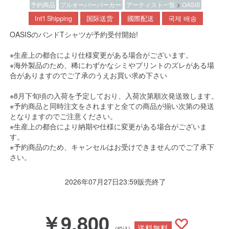
予約商品
プルオーバーパーカー
アーティスト一覧
>
OASIS
Int'l Shipping
国际送货
國際配送
국제 배송
OASISのバンドTシャツが予約受付開始!
※生産上の都合により仕様変更がある場合がございます。
※海外製品のため、稀にわずかなシミやプリントのズレがある場
合がありますのでご了承のうえお買い求め下さい
※8月下旬頃の入荷を予定しており、入荷次第順次発送致します。
※予約商品と同時注文をされますと全ての商品が揃い次第の発送
となりますのでご注意ください。
※生産上の都合により納期や仕様に変更がある場合がございま
す。
※予約商品のため、キャンセルはお受けできませんのでご了承下
さい。
2026年07月27日23:59販売終了
￥9,800
送料無料
(税込)