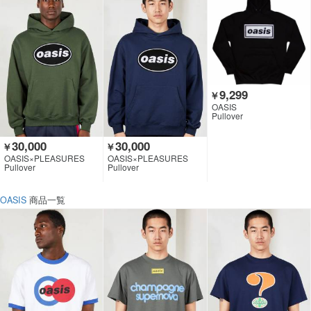
9,299
￥
OASIS
Pullover
30,000
30,000
￥
￥
OASIS×PLEASURES
OASIS×PLEASURES
Pullover
Pullover
OASIS
商品一覧