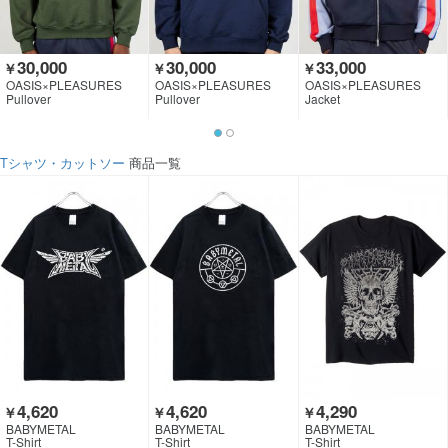
30,000
30,000
33,000
￥
￥
￥
OASIS×PLEASURES
OASIS×PLEASURES
OASIS×PLEASURES
Pullover
Pullover
Jacket
Tシャツ・カットソー
商品一覧
4,620
4,620
4,290
￥
￥
￥
BABYMETAL
BABYMETAL
BABYMETAL
T-Shirt
T-Shirt
T-Shirt