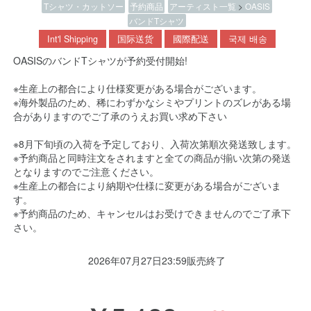
Tシャツ・カットソー
予約商品
アーティスト一覧
>
OASIS
バンドTシャツ
Int'l Shipping
国际送货
國際配送
국제 배송
OASISのバンドTシャツが予約受付開始!
※生産上の都合により仕様変更がある場合がございます。
※海外製品のため、稀にわずかなシミやプリントのズレがある場
合がありますのでご了承のうえお買い求め下さい
※8月下旬頃の入荷を予定しており、入荷次第順次発送致します。
※予約商品と同時注文をされますと全ての商品が揃い次第の発送
となりますのでご注意ください。
※生産上の都合により納期や仕様に変更がある場合がございま
す。
※予約商品のため、キャンセルはお受けできませんのでご了承下
さい。
2026年07月27日23:59販売終了