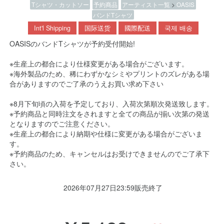
Tシャツ・カットソー
予約商品
アーティスト一覧
>
OASIS
バンドTシャツ
Int'l Shipping
国际送货
國際配送
국제 배송
OASISのバンドTシャツが予約受付開始!
※生産上の都合により仕様変更がある場合がございます。
※海外製品のため、稀にわずかなシミやプリントのズレがある場
合がありますのでご了承のうえお買い求め下さい
※8月下旬頃の入荷を予定しており、入荷次第順次発送致します。
※予約商品と同時注文をされますと全ての商品が揃い次第の発送
となりますのでご注意ください。
※生産上の都合により納期や仕様に変更がある場合がございま
す。
※予約商品のため、キャンセルはお受けできませんのでご了承下
さい。
2026年07月27日23:59販売終了