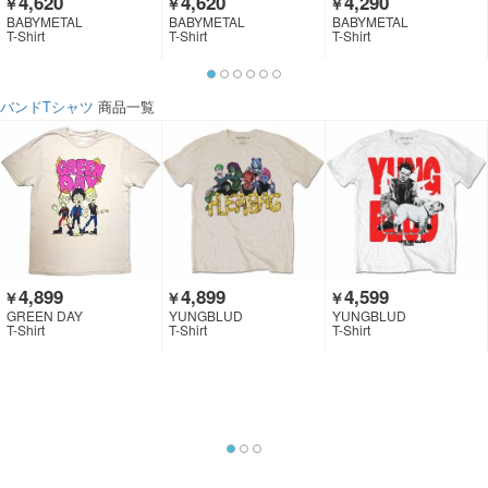
4,620
4,620
4,290
￥
￥
￥
BABYMETAL
BABYMETAL
BABYMETAL
T-Shirt
T-Shirt
T-Shirt
バンドTシャツ
商品一覧
4,899
4,899
4,599
￥
￥
￥
GREEN DAY
YUNGBLUD
YUNGBLUD
T-Shirt
T-Shirt
T-Shirt