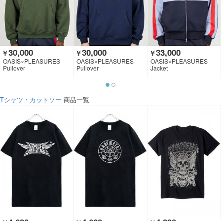
30,000
30,000
33,000
￥
￥
￥
OASIS×PLEASURES
OASIS×PLEASURES
OASIS×PLEASURES
Pullover
Pullover
Jacket
Tシャツ・カットソー
商品一覧