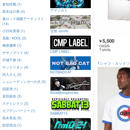
倉知玲鳳 (1)
アマツカミ
黒木ほの香 (4)
激ロック掲載アーティスト
(14)
小日向美香 (1)
宝燈 -pouto-
吾龍 / KOOL (2)
5,500
￥
榊原優希 (1)
OASIS
T-shirts
CMP LABEL
ササノマリイ (4)
沢城千春 (4)
Tシャツ・カット
サンドリオン (4)
NOTBADCAT
詩人さん (2)
シュレーディンガーの犬 (3)
四星球 (1)
NineMicrophones
直田姫奈 (3)
ステミレイツ (2)
セプテンバーミー (1)
SABBAT13
高木美佑 (5)
財部亮治 (1)