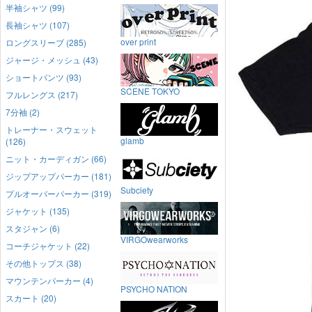
半袖シャツ (99)
長袖シャツ (107)
over print
ロングスリーブ (285)
ジャージ・メッシュ (43)
ショートパンツ (93)
SCENE TOKYO
フルレングス (217)
7分袖 (2)
トレーナー・スウェット
glamb
(126)
ニット・カーディガン (66)
ジップアップパーカー (181)
Subciety
プルオーバーパーカー (319)
ジャケット (135)
スタジャン (6)
VIRGOwearworks
コーチジャケット (22)
その他トップス (38)
マウンテンパーカー (4)
PSYCHO NATION
スカート (20)