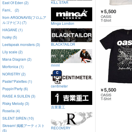
KILL STAR
East Of Eden (2)
Fami。 (2)
5,500
￥
OASIS
from ARGONAVIS(フロムア
T-Shirt
ルゴナビス) (7)
Minga London
HAGANE (1)
husky (5)
BLACKTAILOR
Leetspeak monsters (3)
Lily scale (2)
Mana Diagram (2)
mnml
Morfonica (1)
NORISTRY (2)
Pastel*Palettes (1)
centimeter
5,500
Poppin'Party (6)
￥
OASIS
RAISE A SUILEN (3)
T-Shirt
Risky Melody (3)
吉業重工
Roselia (4)
SILENT SIREN (10)
Skream! 掲載アーティスト
RECOVERY
(5)