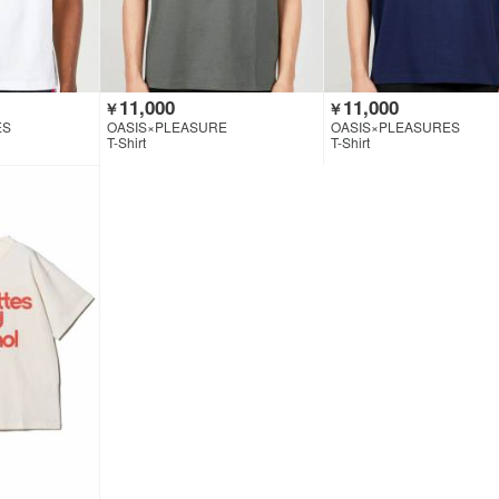
11,000
11,000
￥
￥
ES
OASIS×PLEASURE
OASIS×PLEASURES
T-Shirt
T-Shirt