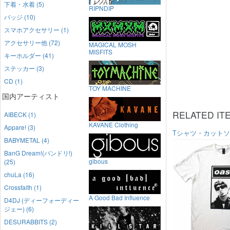
下着・水着 (5)
RIPNDIP
バッジ (10)
スマホアクセサリー (1)
アクセサリー他 (72)
MAGICAL MOSH
MISFITS
キーホルダー (41)
ステッカー (3)
CD (1)
TOY MACHINE
国内アーティスト
RELATED IT
AIBECK (1)
KAVANE Clothing
Appare! (3)
Tシャツ・カット
BABYMETAL (4)
BanG Dream!(バンドリ!)
gibous
(25)
chuLa (16)
Crossfaith (1)
A Good Bad Influence
D4DJ (ディーフォーディー
ジェー) (6)
DESURABBITS (2)