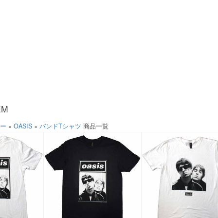
EM
ソー
×
OASIS
×
バンドTシャツ
商品一覧