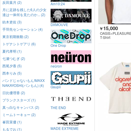
反田葉月 (2)
Am10:24
月に足跡を残した6人の少女
達は一体何を見たのか... (2)
紡木吏佐 (3)
DXMOUVE
15,000
￥
手羽先センセーション (4)
OASIS×PLEASUR
東京初期衝動 (2)
T-Shirt
トゲナシトゲアリ (6)
One Drop
夏代孝明 (1)
七瀬つむぎ (2)
西尾夕香 (5)
neüron
西本りみ (5)
バンドじゃないもん!MAXX
NAKAYOSHI(バンもん) (4)
Gsupii
日比優理香 (2)
プランクスターズ (1)
真っ白なキャンバス (2)
THE END
ミームトーキョー (2)
峯田茉優 (1)
MADE EXTREME
もるでお (1)