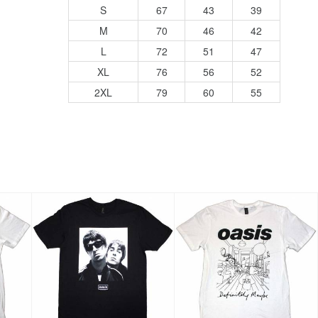
S
67
43
39
M
70
46
42
L
72
51
47
XL
76
56
52
2XL
79
60
55