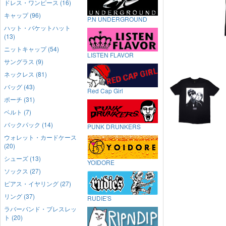
ドレス・ワンピース (16)
キャップ (96)
P.N UNDERGROUND
ハット・バケットハット
(13)
ニットキャップ (54)
LISTEN FLAVOR
サングラス (9)
ネックレス (81)
バッグ (43)
Red Cap Girl
ポーチ (31)
ベルト (7)
バックパック (14)
PUNK DRUNKERS
ウォレット・カードケース
(20)
シューズ (13)
YOIDORE
ソックス (27)
ピアス・イヤリング (27)
リング (37)
RUDIE'S
ラバーバンド・ブレスレッ
ト (20)