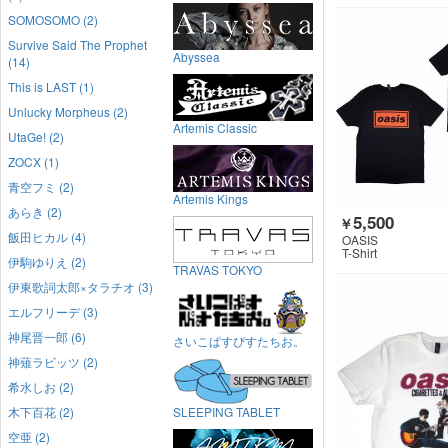
SOMOSOMO (2)
Survive Said The Prophet
Abyssea
(14)
This is LAST (1)
Unlucky Morpheus (2)
Artemis Classic
UtaGe! (2)
ZOCX (1)
青空フミ (2)
Artemis Kings
あらき (2)
5,500
￥
飯田ヒカル (4)
OASIS
T-Shirt
伊駒ゆりえ (2)
TRAVAS TOKYO
伊東歌詞太郎×タラチオ (3)
エルフリーデ (3)
神尾晋一郎 (6)
さいこぱすぴすたちお。
神薙ラビッツ (2)
希水しお (2)
木下百花 (2)
SLEEPING TABLET
空亜 (2)