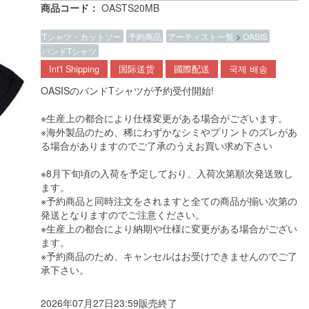
商品コード：
OASTS20MB
Tシャツ・カットソー
予約商品
アーティスト一覧
>
OASIS
バンドTシャツ
Int'l Shipping
国际送货
國際配送
국제 배송
OASISのバンドTシャツが予約受付開始!
※生産上の都合により仕様変更がある場合がございます。
※海外製品のため、稀にわずかなシミやプリントのズレがあ
る場合がありますのでご了承のうえお買い求め下さい
※8月下旬頃の入荷を予定しており、入荷次第順次発送致し
ます。
※予約商品と同時注文をされますと全ての商品が揃い次第の
発送となりますのでご注意ください。
※生産上の都合により納期や仕様に変更がある場合がござい
ます。
※予約商品のため、キャンセルはお受けできませんのでご了
承下さい。
2026年07月27日23:59販売終了