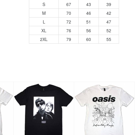
S
67
43
39
M
70
46
42
L
72
51
47
XL
76
56
52
2XL
79
60
55