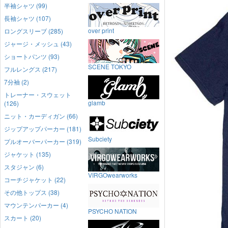
半袖シャツ (99)
長袖シャツ (107)
over print
ロングスリーブ (285)
ジャージ・メッシュ (43)
ショートパンツ (93)
SCENE TOKYO
フルレングス (217)
7分袖 (2)
トレーナー・スウェット
glamb
(126)
ニット・カーディガン (66)
ジップアップパーカー (181)
Subciety
プルオーバーパーカー (319)
ジャケット (135)
スタジャン (6)
VIRGOwearworks
コーチジャケット (22)
その他トップス (38)
マウンテンパーカー (4)
PSYCHO NATION
スカート (20)