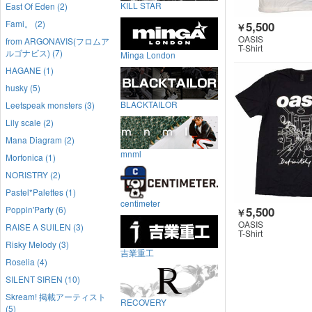
KILL STAR
East Of Eden (2)
Fami。 (2)
5,500
￥
OASIS
from ARGONAVIS(フロムア
T-Shirt
ルゴナビス) (7)
Minga London
HAGANE (1)
husky (5)
BLACKTAILOR
Leetspeak monsters (3)
Lily scale (2)
Mana Diagram (2)
mnml
Morfonica (1)
NORISTRY (2)
Pastel*Palettes (1)
centimeter
5,500
Poppin'Party (6)
￥
OASIS
RAISE A SUILEN (3)
T-Shirt
Risky Melody (3)
吉業重工
Roselia (4)
SILENT SIREN (10)
Skream! 掲載アーティスト
RECOVERY
(5)