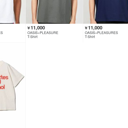
11,000
11,000
￥
￥
ES
OASIS×PLEASURE
OASIS×PLEASURES
T-Shirt
T-Shirt