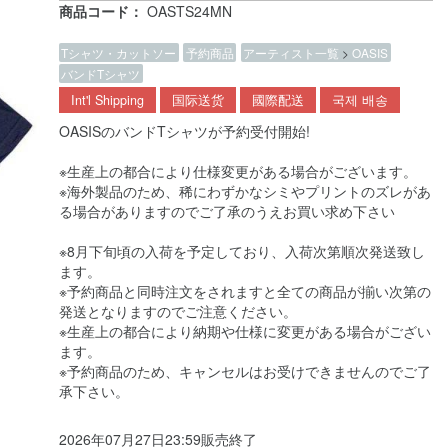
商品コード：
OASTS24MN
Tシャツ・カットソー
予約商品
アーティスト一覧
>
OASIS
バンドTシャツ
Int'l Shipping
国际送货
國際配送
국제 배송
OASISのバンドTシャツが予約受付開始!
※生産上の都合により仕様変更がある場合がございます。
※海外製品のため、稀にわずかなシミやプリントのズレがあ
る場合がありますのでご了承のうえお買い求め下さい
※8月下旬頃の入荷を予定しており、入荷次第順次発送致し
ます。
※予約商品と同時注文をされますと全ての商品が揃い次第の
発送となりますのでご注意ください。
※生産上の都合により納期や仕様に変更がある場合がござい
ます。
※予約商品のため、キャンセルはお受けできませんのでご了
承下さい。
2026年07月27日23:59販売終了