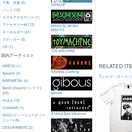
下着・水着 (5)
RIPNDIP
バッジ (10)
スマホアクセサリー (1)
アクセサリー他 (72)
MAGICAL MOSH
MISFITS
キーホルダー (41)
ステッカー (3)
CD (1)
TOY MACHINE
国内アーティスト
RELATED IT
AIBECK (1)
KAVANE Clothing
Appare! (3)
Tシャツ・カット
BABYMETAL (4)
BanG Dream!(バンドリ!)
gibous
(25)
chuLa (16)
Crossfaith (1)
A Good Bad Influence
D4DJ (ディーフォーディー
ジェー) (6)
DESURABBITS (2)