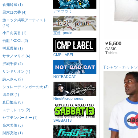
倉知玲鳳 (1)
アマツカミ
黒木ほの香 (4)
激ロック掲載アーティスト
(14)
小日向美香 (1)
宝燈 -pouto-
吾龍 / KOOL (2)
5,500
￥
榊原優希 (1)
OASIS
T-shirts
CMP LABEL
ササノマリイ (4)
沢城千春 (4)
Tシャツ・カット
サンドリオン (4)
NOTBADCAT
詩人さん (2)
シュレーディンガーの犬 (3)
四星球 (1)
NineMicrophones
直田姫奈 (3)
ステミレイツ (2)
セプテンバーミー (1)
SABBAT13
高木美佑 (5)
財部亮治 (1)