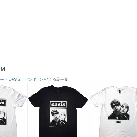
EM
ソー
×
OASIS
×
バンドTシャツ
商品一覧