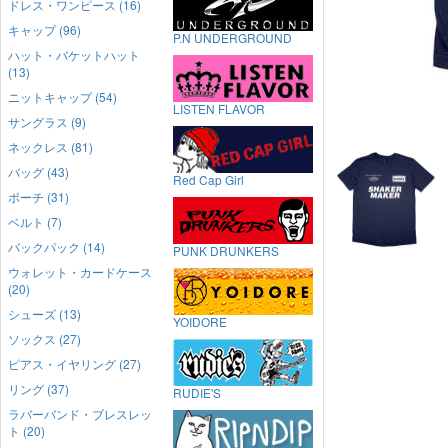
ドレス・ワンピース (16)
キャップ (96)
P.N UNDERGROUND
ハット・バケットハット
(13)
ニットキャップ (54)
LISTEN FLAVOR
サングラス (9)
ネックレス (81)
バッグ (43)
Red Cap Girl
ポーチ (31)
ベルト (7)
バックパック (14)
PUNK DRUNKERS
ウォレット・カードケース
(20)
シューズ (13)
YOIDORE
ソックス (27)
ピアス・イヤリング (27)
リング (37)
RUDIE'S
ラバーバンド・ブレスレッ
ト (20)