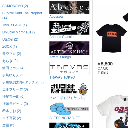
SOMOSOMO (2)
Survive Said The Prophet
Abyssea
(14)
This is LAST (1)
Unlucky Morpheus (2)
Artemis Classic
UtaGe! (2)
ZOCX (1)
青空フミ (2)
Artemis Kings
あらき (2)
5,500
￥
飯田ヒカル (4)
OASIS
T-Shirt
伊駒ゆりえ (2)
TRAVAS TOKYO
伊東歌詞太郎×タラチオ (3)
エルフリーデ (3)
神尾晋一郎 (6)
さいこぱすぴすたちお。
神薙ラビッツ (2)
希水しお (2)
木下百花 (2)
SLEEPING TABLET
空亜 (2)