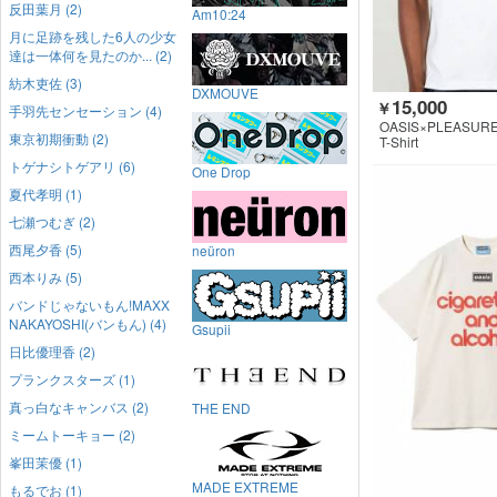
反田葉月 (2)
Am10:24
月に足跡を残した6人の少女
達は一体何を見たのか... (2)
紡木吏佐 (3)
DXMOUVE
15,000
￥
手羽先センセーション (4)
OASIS×PLEASUR
東京初期衝動 (2)
T-Shirt
トゲナシトゲアリ (6)
One Drop
夏代孝明 (1)
七瀬つむぎ (2)
西尾夕香 (5)
neüron
西本りみ (5)
バンドじゃないもん!MAXX
NAKAYOSHI(バンもん) (4)
Gsupii
日比優理香 (2)
プランクスターズ (1)
真っ白なキャンバス (2)
THE END
ミームトーキョー (2)
峯田茉優 (1)
MADE EXTREME
もるでお (1)