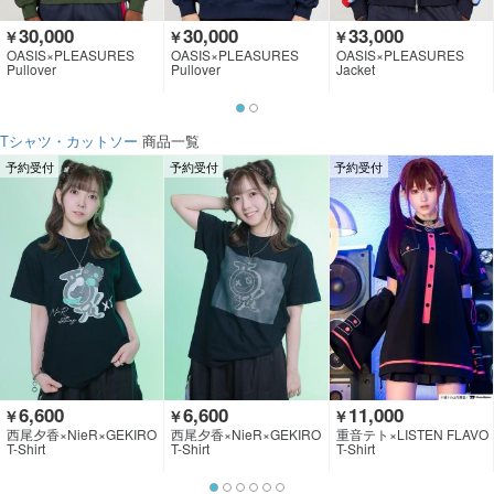
30,000
30,000
33,000
￥
￥
￥
OASIS×PLEASURES
OASIS×PLEASURES
OASIS×PLEASURES
Pullover
Pullover
Jacket
Tシャツ・カットソー
商品一覧
予約受付
予約受付
予約受付
6,600
6,600
11,000
￥
￥
￥
西尾夕香×NieR×GEKIRO
西尾夕香×NieR×GEKIRO
重音テト×LISTEN FLAVO
CK CLOTHING
CK CLOTHING
R
T-Shirt
T-Shirt
T-Shirt