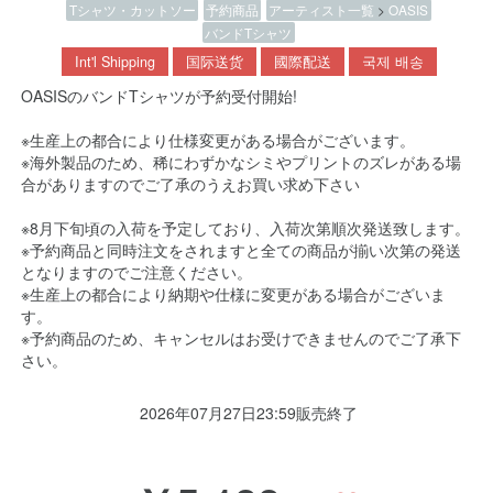
Tシャツ・カットソー
予約商品
アーティスト一覧
>
OASIS
バンドTシャツ
Int'l Shipping
国际送货
國際配送
국제 배송
OASISのバンドTシャツが予約受付開始!
※生産上の都合により仕様変更がある場合がございます。
※海外製品のため、稀にわずかなシミやプリントのズレがある場
合がありますのでご了承のうえお買い求め下さい
※8月下旬頃の入荷を予定しており、入荷次第順次発送致します。
※予約商品と同時注文をされますと全ての商品が揃い次第の発送
となりますのでご注意ください。
※生産上の都合により納期や仕様に変更がある場合がございま
す。
※予約商品のため、キャンセルはお受けできませんのでご了承下
さい。
2026年07月27日23:59販売終了