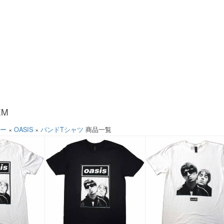
EM
ソー
×
OASIS
×
バンドTシャツ
商品一覧