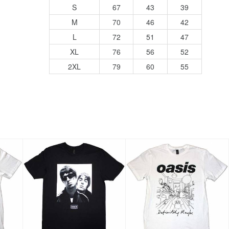
S
67
43
39
M
70
46
42
L
72
51
47
XL
76
56
52
2XL
79
60
55