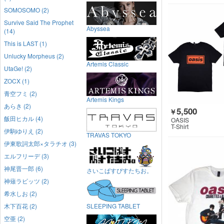
SOMOSOMO (2)
Survive Said The Prophet
Abyssea
(14)
This is LAST (1)
Unlucky Morpheus (2)
Artemis Classic
UtaGe! (2)
ZOCX (1)
青空フミ (2)
Artemis Kings
あらき (2)
5,500
￥
飯田ヒカル (4)
OASIS
T-Shirt
伊駒ゆりえ (2)
TRAVAS TOKYO
伊東歌詞太郎×タラチオ (3)
エルフリーデ (3)
神尾晋一郎 (6)
さいこぱすぴすたちお。
神薙ラビッツ (2)
希水しお (2)
木下百花 (2)
SLEEPING TABLET
空亜 (2)