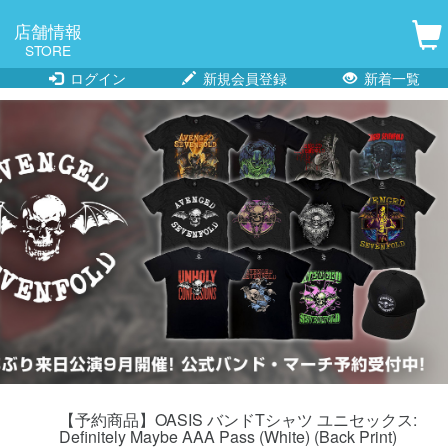
店舗情報
STORE
ログイン
新規会員登録
新着一覧
【予約商品】OASIS バンドTシャツ ユニセックス:
Definitely Maybe AAA Pass (White) (Back Print)