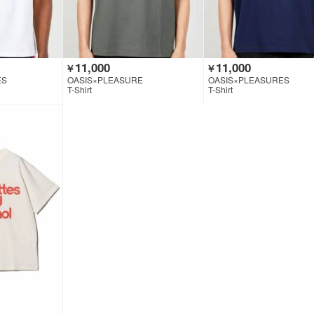
11,000
11,000
￥
￥
ES
OASIS×PLEASURE
OASIS×PLEASURES
T-Shirt
T-Shirt