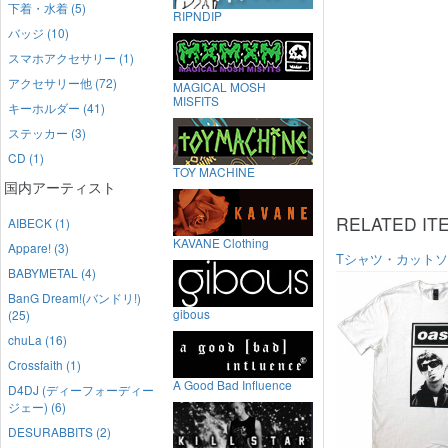
下着・水着 (5)
RIPNDIP
バッジ (10)
スマホアクセサリー (1)
アクセサリー他 (72)
MAGICAL MOSH
MISFITS
キーホルダー (41)
ステッカー (3)
CD (1)
TOY MACHINE
国内アーティスト
RELATED IT
AIBECK (1)
KAVANE Clothing
Appare! (3)
Tシャツ・カット
BABYMETAL (4)
BanG Dream!(バンドリ!)
gibous
(25)
chuLa (16)
Crossfaith (1)
A Good Bad Influence
D4DJ (ディーフォーディー
ジェー) (6)
DESURABBITS (2)