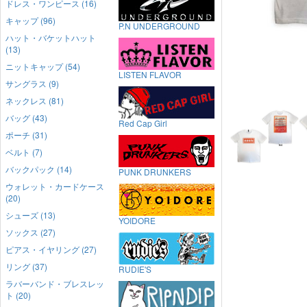
ドレス・ワンピース (16)
キャップ (96)
P.N UNDERGROUND
ハット・バケットハット
(13)
ニットキャップ (54)
LISTEN FLAVOR
サングラス (9)
ネックレス (81)
バッグ (43)
Red Cap Girl
ポーチ (31)
ベルト (7)
バックパック (14)
PUNK DRUNKERS
ウォレット・カードケース
(20)
シューズ (13)
YOIDORE
ソックス (27)
ピアス・イヤリング (27)
リング (37)
RUDIE'S
ラバーバンド・ブレスレッ
ト (20)