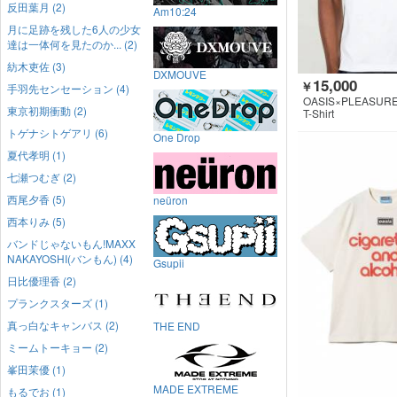
反田葉月 (2)
Am10:24
月に足跡を残した6人の少女
達は一体何を見たのか... (2)
紡木吏佐 (3)
DXMOUVE
15,000
￥
手羽先センセーション (4)
OASIS×PLEASUR
東京初期衝動 (2)
T-Shirt
トゲナシトゲアリ (6)
One Drop
夏代孝明 (1)
七瀬つむぎ (2)
西尾夕香 (5)
neüron
西本りみ (5)
バンドじゃないもん!MAXX
NAKAYOSHI(バンもん) (4)
Gsupii
日比優理香 (2)
プランクスターズ (1)
真っ白なキャンバス (2)
THE END
ミームトーキョー (2)
峯田茉優 (1)
MADE EXTREME
もるでお (1)