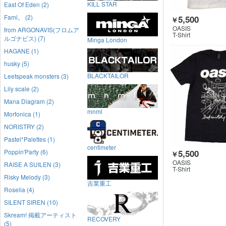
KILL STAR
East Of Eden (2)
Fami。 (2)
5,500
￥
OASIS
from ARGONAVIS(フロムア
T-Shirt
ルゴナビス) (7)
Minga London
HAGANE (1)
husky (5)
BLACKTAILOR
Leetspeak monsters (3)
Lily scale (2)
Mana Diagram (2)
mnml
Morfonica (1)
NORISTRY (2)
Pastel*Palettes (1)
centimeter
5,500
Poppin'Party (6)
￥
OASIS
RAISE A SUILEN (3)
T-Shirt
Risky Melody (3)
吉業重工
Roselia (4)
SILENT SIREN (10)
Skream! 掲載アーティスト
RECOVERY
(5)