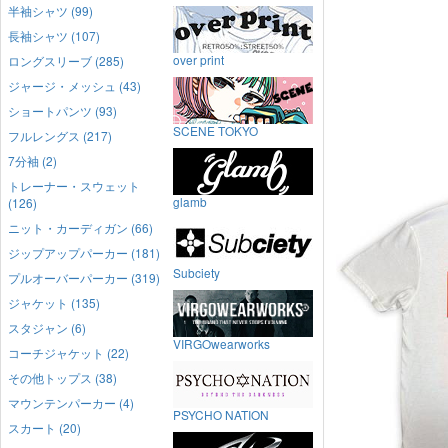
半袖シャツ (99)
長袖シャツ (107)
over print
ロングスリーブ (285)
ジャージ・メッシュ (43)
ショートパンツ (93)
SCENE TOKYO
フルレングス (217)
7分袖 (2)
トレーナー・スウェット
glamb
(126)
ニット・カーディガン (66)
ジップアップパーカー (181)
Subciety
プルオーバーパーカー (319)
ジャケット (135)
スタジャン (6)
VIRGOwearworks
コーチジャケット (22)
その他トップス (38)
マウンテンパーカー (4)
PSYCHO NATION
スカート (20)