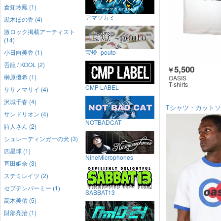
倉知玲鳳 (1)
アマツカミ
黒木ほの香 (4)
激ロック掲載アーティスト
(14)
小日向美香 (1)
宝燈 -pouto-
吾龍 / KOOL (2)
5,500
￥
榊原優希 (1)
OASIS
T-shirts
CMP LABEL
ササノマリイ (4)
沢城千春 (4)
Tシャツ・カット
サンドリオン (4)
NOTBADCAT
詩人さん (2)
シュレーディンガーの犬 (3)
四星球 (1)
NineMicrophones
直田姫奈 (3)
ステミレイツ (2)
セプテンバーミー (1)
SABBAT13
高木美佑 (5)
財部亮治 (1)