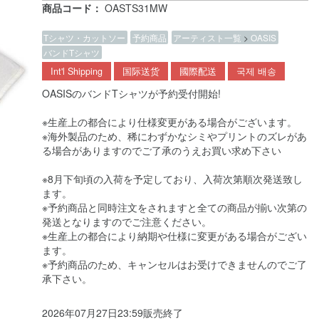
商品コード：
OASTS31MW
Tシャツ・カットソー
予約商品
アーティスト一覧
>
OASIS
バンドTシャツ
Int'l Shipping
国际送货
國際配送
국제 배송
OASISのバンドTシャツが予約受付開始!
※生産上の都合により仕様変更がある場合がございます。
※海外製品のため、稀にわずかなシミやプリントのズレがあ
る場合がありますのでご了承のうえお買い求め下さい
※8月下旬頃の入荷を予定しており、入荷次第順次発送致し
ます。
※予約商品と同時注文をされますと全ての商品が揃い次第の
発送となりますのでご注意ください。
※生産上の都合により納期や仕様に変更がある場合がござい
ます。
※予約商品のため、キャンセルはお受けできませんのでご了
承下さい。
2026年07月27日23:59販売終了