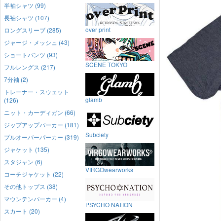
半袖シャツ (99)
長袖シャツ (107)
over print
ロングスリーブ (285)
ジャージ・メッシュ (43)
ショートパンツ (93)
SCENE TOKYO
フルレングス (217)
7分袖 (2)
トレーナー・スウェット
glamb
(126)
ニット・カーディガン (66)
ジップアップパーカー (181)
Subciety
プルオーバーパーカー (319)
ジャケット (135)
スタジャン (6)
VIRGOwearworks
コーチジャケット (22)
その他トップス (38)
マウンテンパーカー (4)
PSYCHO NATION
スカート (20)