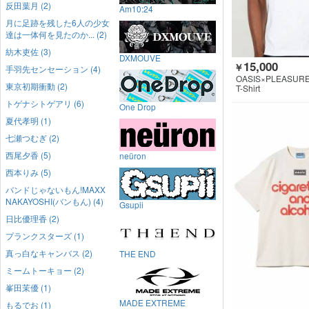
反田葉月 (2)
Am10:24
月に足跡を残した6人の少女
達は一体何を見たのか... (2)
紡木吏佐 (3)
DXMOUVE
15,000
￥
手羽先センセーション (4)
OASIS×PLEASUR
東京初期衝動 (2)
T-Shirt
トゲナシトゲアリ (6)
One Drop
夏代孝明 (1)
七瀬つむぎ (2)
西尾夕香 (5)
neüron
西本りみ (5)
バンドじゃないもん!MAXX
NAKAYOSHI(バンもん) (4)
Gsupii
日比優理香 (2)
プランクスターズ (1)
真っ白なキャンバス (2)
THE END
ミームトーキョー (2)
峯田茉優 (1)
MADE EXTREME
もるでお (1)