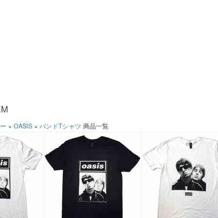
EM
ソー
×
OASIS
×
バンドTシャツ
商品一覧