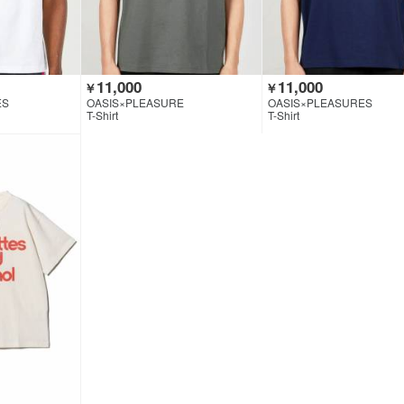
11,000
11,000
￥
￥
ES
OASIS×PLEASURE
OASIS×PLEASURES
T-Shirt
T-Shirt