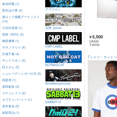
倉知玲鳳 (1)
アマツカミ
黒木ほの香 (4)
激ロック掲載アーティスト
(14)
小日向美香 (1)
宝燈 -pouto-
吾龍 / KOOL (2)
5,500
￥
榊原優希 (1)
OASIS
T-shirts
CMP LABEL
ササノマリイ (4)
沢城千春 (4)
Tシャツ・カット
サンドリオン (4)
NOTBADCAT
詩人さん (2)
シュレーディンガーの犬 (3)
四星球 (1)
NineMicrophones
直田姫奈 (3)
ステミレイツ (2)
セプテンバーミー (1)
SABBAT13
高木美佑 (5)
財部亮治 (1)