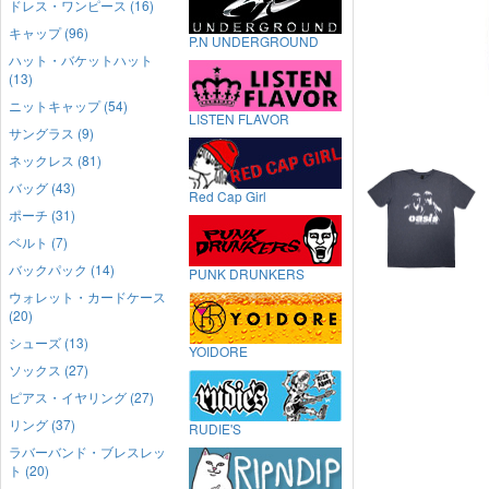
ドレス・ワンピース (16)
キャップ (96)
P.N UNDERGROUND
ハット・バケットハット
(13)
ニットキャップ (54)
LISTEN FLAVOR
サングラス (9)
ネックレス (81)
バッグ (43)
Red Cap Girl
ポーチ (31)
ベルト (7)
バックパック (14)
PUNK DRUNKERS
ウォレット・カードケース
(20)
シューズ (13)
YOIDORE
ソックス (27)
ピアス・イヤリング (27)
リング (37)
RUDIE'S
ラバーバンド・ブレスレッ
ト (20)