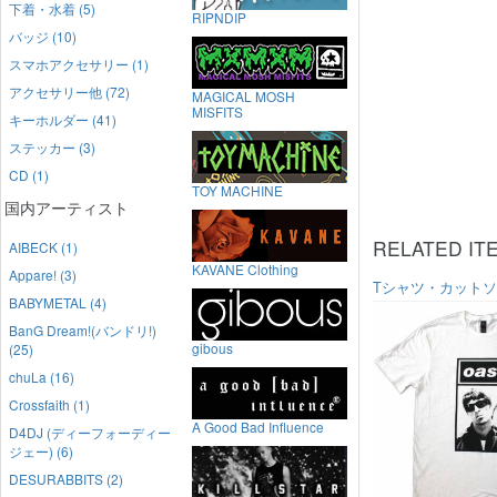
下着・水着 (5)
RIPNDIP
バッジ (10)
スマホアクセサリー (1)
アクセサリー他 (72)
MAGICAL MOSH
MISFITS
キーホルダー (41)
ステッカー (3)
CD (1)
TOY MACHINE
国内アーティスト
RELATED IT
AIBECK (1)
KAVANE Clothing
Appare! (3)
Tシャツ・カット
BABYMETAL (4)
BanG Dream!(バンドリ!)
gibous
(25)
chuLa (16)
Crossfaith (1)
A Good Bad Influence
D4DJ (ディーフォーディー
ジェー) (6)
DESURABBITS (2)