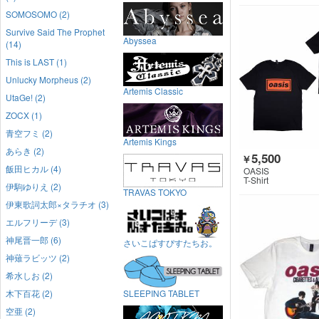
SOMOSOMO (2)
Survive Said The Prophet
Abyssea
(14)
This is LAST (1)
Unlucky Morpheus (2)
Artemis Classic
UtaGe! (2)
ZOCX (1)
青空フミ (2)
Artemis Kings
あらき (2)
5,500
￥
飯田ヒカル (4)
OASIS
T-Shirt
伊駒ゆりえ (2)
TRAVAS TOKYO
伊東歌詞太郎×タラチオ (3)
エルフリーデ (3)
神尾晋一郎 (6)
さいこぱすぴすたちお。
神薙ラビッツ (2)
希水しお (2)
木下百花 (2)
SLEEPING TABLET
空亜 (2)