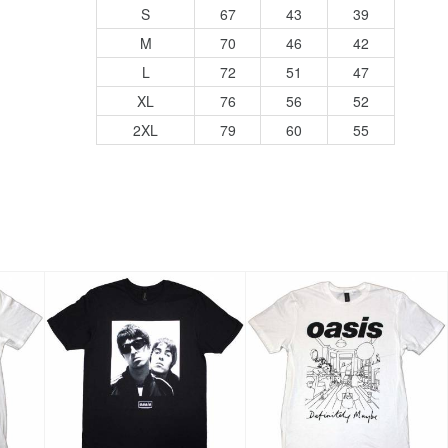
S
67
43
39
M
70
46
42
L
72
51
47
XL
76
56
52
2XL
79
60
55