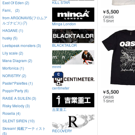
KILL STAR
East Of Eden (2)
Fami。 (2)
5,500
￥
OASIS
from ARGONAVIS(フロムア
T-Shirt
ルゴナビス) (7)
Minga London
HAGANE (1)
husky (5)
BLACKTAILOR
Leetspeak monsters (3)
Lily scale (2)
Mana Diagram (2)
mnml
Morfonica (1)
NORISTRY (2)
Pastel*Palettes (1)
centimeter
5,500
Poppin'Party (6)
￥
OASIS
RAISE A SUILEN (3)
T-Shirt
Risky Melody (3)
吉業重工
Roselia (4)
SILENT SIREN (10)
Skream! 掲載アーティスト
RECOVERY
(5)