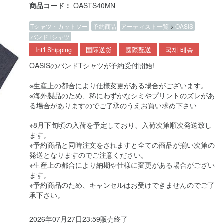
商品コード：
OASTS40MN
Tシャツ・カットソー
予約商品
アーティスト一覧
>
OASIS
バンドTシャツ
Int'l Shipping
国际送货
國際配送
국제 배송
OASISのバンドTシャツが予約受付開始!
※生産上の都合により仕様変更がある場合がございます。
※海外製品のため、稀にわずかなシミやプリントのズレがあ
る場合がありますのでご了承のうえお買い求め下さい
※8月下旬頃の入荷を予定しており、入荷次第順次発送致し
ます。
※予約商品と同時注文をされますと全ての商品が揃い次第の
発送となりますのでご注意ください。
※生産上の都合により納期や仕様に変更がある場合がござい
ます。
※予約商品のため、キャンセルはお受けできませんのでご了
承下さい。
2026年07月27日23:59販売終了