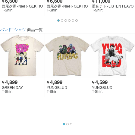
6,600
6,600
11,000
￥
￥
￥
西尾夕香×NieR×GEKIRO
西尾夕香×NieR×GEKIRO
重音テト×LISTEN FLAVO
CK CLOTHING
CK CLOTHING
R
T-Shirt
T-Shirt
T-Shirt
バンドTシャツ
商品一覧
4,899
4,899
4,599
￥
￥
￥
GREEN DAY
YUNGBLUD
YUNGBLUD
T-Shirt
T-Shirt
T-Shirt