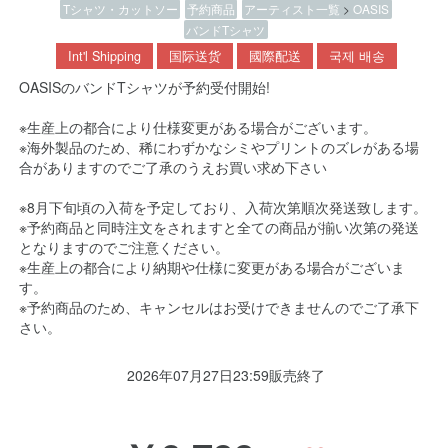
Tシャツ・カットソー
予約商品
アーティスト一覧
>
OASIS
バンドTシャツ
Int'l Shipping
国际送货
國際配送
국제 배송
OASISのバンドTシャツが予約受付開始!
※生産上の都合により仕様変更がある場合がございます。
※海外製品のため、稀にわずかなシミやプリントのズレがある場
合がありますのでご了承のうえお買い求め下さい
※8月下旬頃の入荷を予定しており、入荷次第順次発送致します。
※予約商品と同時注文をされますと全ての商品が揃い次第の発送
となりますのでご注意ください。
※生産上の都合により納期や仕様に変更がある場合がございま
す。
※予約商品のため、キャンセルはお受けできませんのでご了承下
さい。
2026年07月27日23:59販売終了