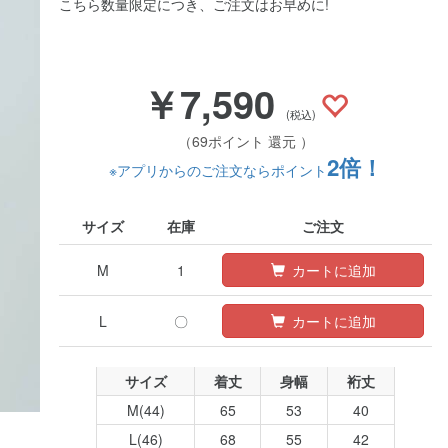
こちら数量限定につき、ご注文はお早めに!
￥7,590
(税込)
（69ポイント 還元 ）
2倍！
※アプリからのご注文ならポイント
サイズ
在庫
ご注文
M
1
カートに追加
L
〇
カートに追加
サイズ
着丈
身幅
裄丈
M(44)
65
53
40
L(46)
68
55
42