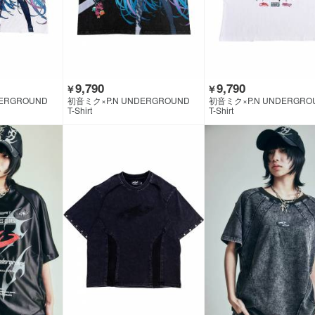
9,790
9,790
￥
￥
ERGROUND
初音ミク×P.N UNDERGROUND
初音ミク×P.N UNDERGRO
T-Shirt
T-Shirt