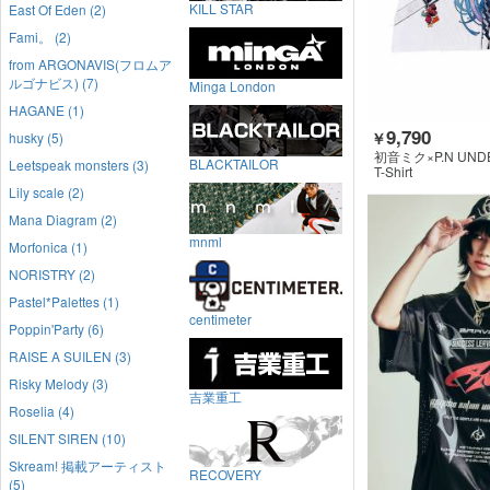
KILL STAR
East Of Eden (2)
Fami。 (2)
from ARGONAVIS(フロムア
ルゴナビス) (7)
Minga London
HAGANE (1)
9,790
husky (5)
￥
初音ミク×P.N UND
BLACKTAILOR
Leetspeak monsters (3)
T-Shirt
Lily scale (2)
Mana Diagram (2)
mnml
Morfonica (1)
NORISTRY (2)
Pastel*Palettes (1)
centimeter
Poppin'Party (6)
RAISE A SUILEN (3)
Risky Melody (3)
吉業重工
Roselia (4)
SILENT SIREN (10)
Skream! 掲載アーティスト
RECOVERY
(5)