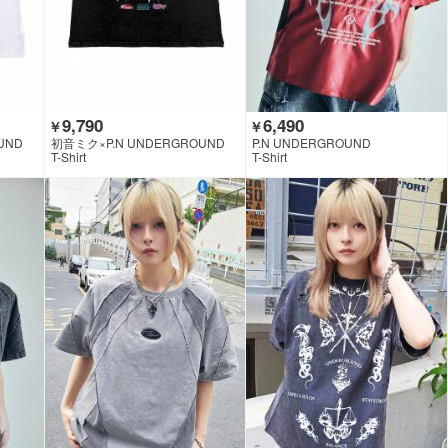
9,790
6,490
￥
￥
UND
初音ミク×P.N UNDERGROUND
P.N UNDERGROUND
T-Shirt
T-Shirt