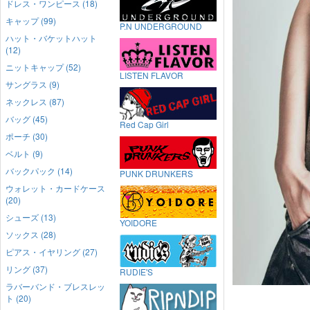
ドレス・ワンピース (18)
キャップ (99)
P.N UNDERGROUND
ハット・バケットハット
(12)
ニットキャップ (52)
LISTEN FLAVOR
サングラス (9)
ネックレス (87)
バッグ (45)
Red Cap Girl
ポーチ (30)
ベルト (9)
バックパック (14)
PUNK DRUNKERS
ウォレット・カードケース
(20)
シューズ (13)
YOIDORE
ソックス (28)
ピアス・イヤリング (27)
リング (37)
RUDIE'S
ラバーバンド・ブレスレッ
ト (20)