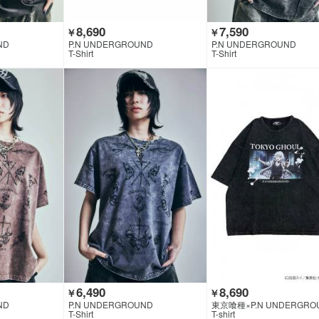
8,690
7,590
￥
￥
ND
P.N UNDERGROUND
P.N UNDERGROUND
T-Shirt
T-Shirt
6,490
8,690
￥
￥
ND
P.N UNDERGROUND
東京喰種×P.N UNDERGRO
T-Shirt
T-shirt