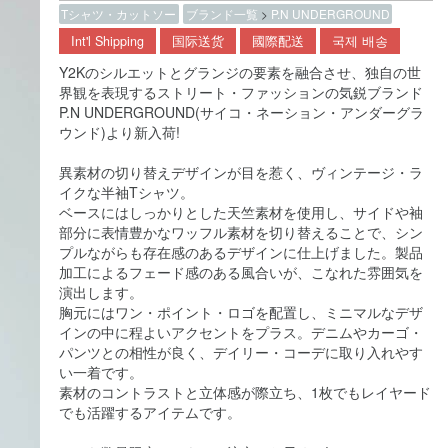
Tシャツ・カットソー
ブランド一覧
>
P.N UNDERGROUND
Int'l Shipping
国际送货
國際配送
국제 배송
Y2Kのシルエットとグランジの要素を融合させ、独自の世
界観を表現するストリート・ファッションの気鋭ブランド
P.N UNDERGROUND(サイコ・ネーション・アンダーグラ
ウンド)より新入荷!
異素材の切り替えデザインが目を惹く、ヴィンテージ・ラ
イクな半袖Tシャツ。
ベースにはしっかりとした天竺素材を使用し、サイドや袖
部分に表情豊かなワッフル素材を切り替えることで、シン
プルながらも存在感のあるデザインに仕上げました。製品
加工によるフェード感のある風合いが、こなれた雰囲気を
演出します。
胸元にはワン・ポイント・ロゴを配置し、ミニマルなデザ
インの中に程よいアクセントをプラス。デニムやカーゴ・
パンツとの相性が良く、デイリー・コーデに取り入れやす
い一着です。
素材のコントラストと立体感が際立ち、1枚でもレイヤード
でも活躍するアイテムです。