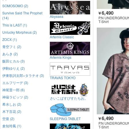
SOMOSOMO (2)
6,490
￥
Survive Said The Prophet
Abyssea
P.N UNDERGROU
(14)
T-Shirt
This is LAST (1)
Unlucky Morpheus (2)
Artemis Classic
ZOCX (1)
青空フミ (2)
あらき (2)
Artemis Kings
飯田ヒカル (3)
伊駒ゆりえ (2)
伊東歌詞太郎×タラチオ (3)
TRAVAS TOKYO
エルフリーデ (3)
神尾晋一郎 (6)
神薙ラビッツ (2)
さいこぱすぴすたちお。
希水しお (2)
木下百花 (2)
6,490
￥
空亜 (2)
SLEEPING TABLET
P.N UNDERGROU
倉知玲鳳 (1)
T-Shirt