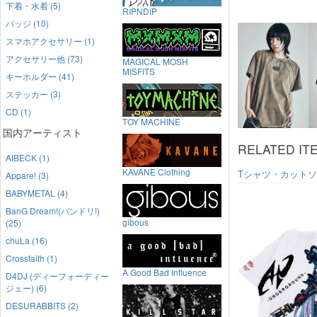
下着・水着 (5)
RIPNDIP
バッジ (10)
スマホアクセサリー (1)
アクセサリー他 (73)
MAGICAL MOSH
MISFITS
キーホルダー (41)
ステッカー (3)
CD (1)
TOY MACHINE
国内アーティスト
RELATED IT
AIBECK (1)
KAVANE Clothing
Tシャツ・カット
Appare! (3)
BABYMETAL (4)
BanG Dream!(バンドリ!)
gibous
(25)
chuLa (16)
Crossfaith (1)
A Good Bad Influence
D4DJ (ディーフォーディー
ジェー) (6)
DESURABBITS (2)