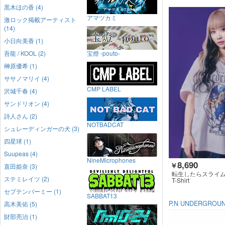
黒木ほの香 (4)
アマツカミ
激ロック掲載アーティスト
(14)
小日向美香 (1)
吾龍 / KOOL (2)
宝燈 -pouto-
榊原優希 (1)
ササノマリイ (4)
CMP LABEL
沢城千春 (4)
サンドリオン (4)
詩人さん (2)
NOTBADCAT
シュレーディンガーの犬 (3)
四星球 (1)
Suupeas (4)
NineMicrophones
8,690
￥
直田姫奈 (3)
転生したらスライムだ
ステミレイツ (2)
UNDERGROUND
T-Shirt
セプテンバーミー (1)
SABBAT13
P.N UNDERGROU
高木美佑 (5)
財部亮治 (1)