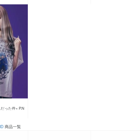
った件× P.N
ND
商品一覧