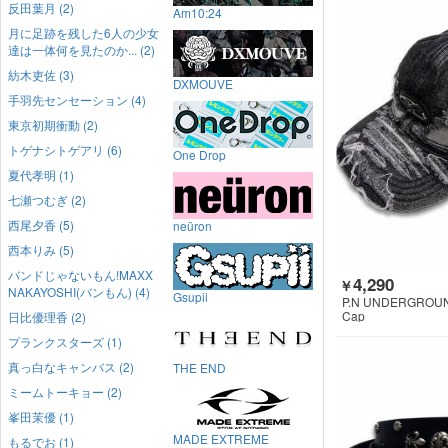
反田葉月 (2)
Am10:24
月に足跡を残した6人の少女
達は一体何を見たのか... (2)
紡木吏佐 (3)
DXMOUVE
手羽先センセーション (4)
東京初期衝動 (2)
トゲナシトゲアリ (6)
One Drop
夏代孝明 (1)
七瀬つむぎ (2)
西尾夕香 (5)
neüron
西本りみ (5)
バンドじゃないもん!MAXX
4,290
￥
NAKAYOSHI(バンもん) (4)
Gsupii
P.N UNDERGROU
Cap
日比優理香 (2)
プランクスターズ (1)
真っ白なキャンバス (2)
THE END
ミームトーキョー (2)
峯田茉優 (1)
MADE EXTREME
もるでお (1)