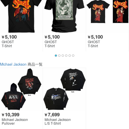
5,100
5,100
5,100
￥
￥
￥
GHOST
GHOST
GHOST
T-Shirt
T-Shirt
T-Shirt
Michael Jackson
商品一覧
10,399
7,699
￥
￥
Michael Jackson
Michael Jackson
Pullover
L/S T-Shirt