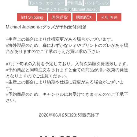
Tシャツ・カットソー
予約商品
バンドTシャツ
アーティスト一覧
>
Michael Jackson
Int'l Shipping
国际送货
國際配送
국제 배송
Michael Jacksonのグッズが予約受付開始!
※生産上の都合により仕様変更がある場合がございます。
※海外製品のため、稀にわずかなシミやプリントのズレがある場
合がありますのでご了承のうえお買い求め下さい
※7月下旬頃の入荷を予定しており、入荷次第順次発送致します。
※予約商品と同時注文をされますと全ての商品が揃い次第の発送
となりますのでご注意ください。
※生産上の都合により納期や仕様に変更がある場合がございま
す。
※予約商品のため、キャンセルはお受けできませんのでご了承下
さい。
2026年06月25日23:59販売終了