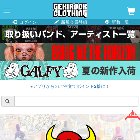
navigation
ログイン
新規会員登録
新着一覧
※アプリからのご注文でポイント
2倍
に！
SALE!!
SALE!!
SALE!!