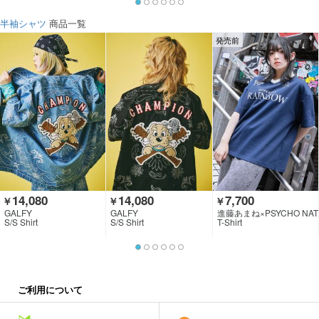
半袖シャツ
商品一覧
発売前
14,080
14,080
7,700
￥
￥
￥
GALFY
GALFY
進藤あまね×PSYCHO NAT
ION×GEKIROCK CLOTHI
S/S Shirt
S/S Shirt
T-Shirt
NG
ご利用について