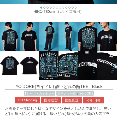
HIRO 180cm （Lサイズ着用）
YOIDORE(ヨイドレ) 酔いどれの館TEE - Black
Tシャツ・カットソー
ブランド一覧
>
YOIDORE
Int'l Shipping
国际送货
國際配送
국제 배송
お酒をテーマにした様々なデザインを落とし込んで展開し、酔い
どれ( 酔っ払い) に届ける、酔いどれ( 酔っ払い) の為の人気ブラ