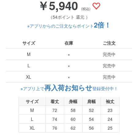
￥5,940
(税込)
（54ポイント 還元 ）
2倍！
※アプリからのご注文ならポイント
サイズ
在庫
ご注文
M
×
完売中
L
×
完売中
XL
×
完売中
再入荷お知らせ
※アプリ上で
登録受付中！
サイズ
着丈
身幅
肩幅
袖丈
M
72
58
52
23
L
74
60
54
24
XL
76
62
56
25