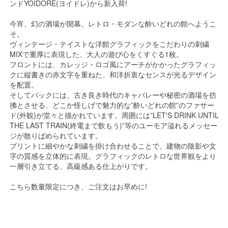
ンドYOIDORE(ヨイドレ)から新入荷!
今宵、幻の酒場が開幕。レトロ・モダンな酔いどれの館へようこ
そ。
ヴィンテージ・テイストな洋館グラフィックをこだわりの刺繍
MIXで重厚に表現した、大人の遊び心をくすぐる1枚。
フロントには、カレッジ・ロゴ風にアーチがかかったグラフィッ
クに縦書きの赤文字を重ねた、和洋折衷なセンスが光るデザイン
を配置。
そしてバックには、古き良き時代のキャバレーや秘密の酒場を彷
彿とさせる、どこか怪しげで魅力的な”酔いどれの館”のファサー
ド(外観)が堂々と描かれています。周囲には”LET'S DRINK UNTIL
THE LAST TRAIN(終電まで飲もう)”等のユーモア溢れるメッセー
ジが散りばめられています。
プリントに細やかな刺繍を掛け合わせることで、建物の陰影や文
字の質感を立体的に表現。グラフィックのレトロな世界観をより
一層引き立てる、高級感ある仕上がりです。
こちら数量限定につき、ご注文はお早めに!