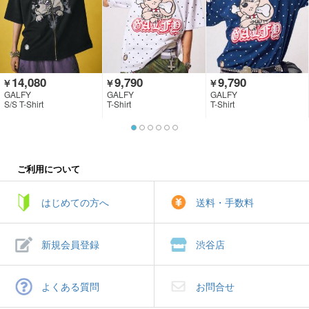
14,080
9,790
9,790
￥
￥
￥
GALFY
GALFY
GALFY
S/S T-Shirt
T-Shirt
T-Shirt
ご利用について
はじめての方へ
送料・手数料
新規会員登録
渋谷店
よくある質問
お問合せ