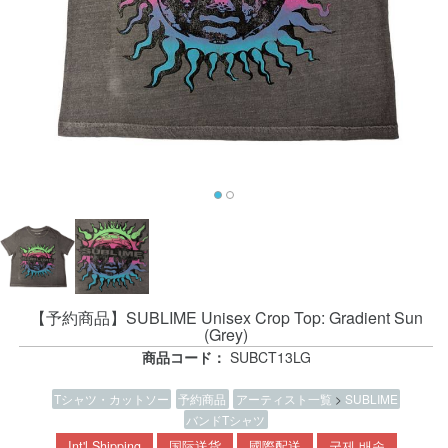
【予約商品】SUBLIME Unisex Crop Top: Gradient Sun
(Grey)
商品コード：
SUBCT13LG
Tシャツ・カットソー
予約商品
アーティスト一覧
>
SUBLIME
バンドTシャツ
Int'l Shipping
国际送货
國際配送
국제 배송