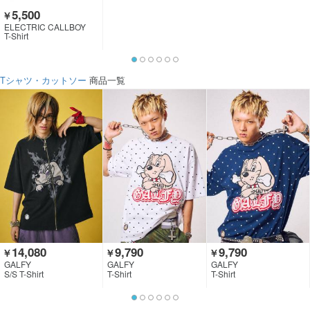
5,500
￥
ELECTRIC CALLBOY
T-Shirt
Tシャツ・カットソー
商品一覧
14,080
9,790
9,790
￥
￥
￥
GALFY
GALFY
GALFY
S/S T-Shirt
T-Shirt
T-Shirt