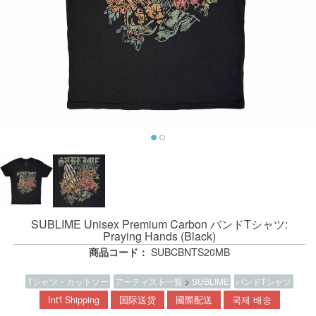
SUBLIME Unisex Premium Carbon バンドTシャツ:
Praying Hands (Black)
商品コード：
SUBCBNTS20MB
Tシャツ・カットソー
アーティスト一覧
>
SUBLIME
バンドTシャツ
Int'l Shipping
国际送货
國際配送
국제 배송