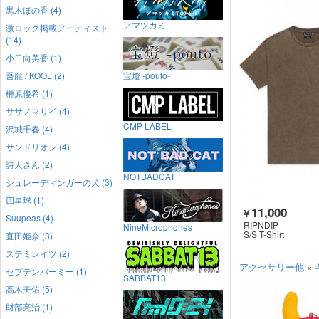
黒木ほの香 (4)
アマツカミ
激ロック掲載アーティスト
(14)
小日向美香 (1)
吾龍 / KOOL (2)
宝燈 -pouto-
榊原優希 (1)
ササノマリイ (4)
CMP LABEL
沢城千春 (4)
サンドリオン (4)
詩人さん (2)
NOTBADCAT
シュレーディンガーの犬 (3)
四星球 (1)
11,000
￥
Suupeas (4)
RIPNDIP
NineMicrophones
S/S T-Shirt
直田姫奈 (3)
ステミレイツ (2)
アクセサリー他
×
セプテンバーミー (1)
SABBAT13
高木美佑 (5)
財部亮治 (1)