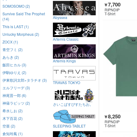
7,700
￥
SOMOSOMO (2)
RIPNDIP
Survive Said The Prophet
T-Shirt
Abyssea
(14)
This is LAST (1)
Unlucky Morpheus (2)
Artemis Classic
ZOCX (1)
青空フミ (2)
あらき (2)
Artemis Kings
飯田ヒカル (3)
伊駒ゆりえ (2)
伊東歌詞太郎×タラチオ (3)
TRAVAS TOKYO
エルフリーデ (3)
神尾晋一郎 (6)
神薙ラビッツ (2)
さいこぱすぴすたちお。
希水しお (2)
8,250
￥
木下百花 (2)
RIPNDIP
T-Shirt
空亜 (2)
SLEEPING TABLET
倉知玲鳳 (1)