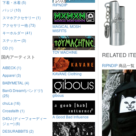
下着・水着 (5)
RIPNDIP
バッジ (10)
スマホアクセサリー (1)
アクセサリー他 (73)
MAGICAL MOSH
MISFITS
キーホルダー (41)
ステッカー (3)
CD (1)
TOY MACHINE
RELATED IT
国内アーティスト
RIPNDIP
商品一覧
AIBECK (1)
KAVANE Clothing
Appare! (3)
BABYMETAL (4)
BanG Dream!(バンドリ!)
gibous
(25)
chuLa (16)
Crossfaith (1)
A Good Bad Influence
D4DJ (ディーフォーディー
ジェー) (6)
DESURABBITS (2)