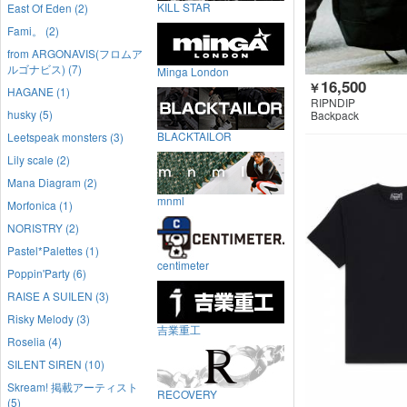
KILL STAR
East Of Eden (2)
Fami。 (2)
from ARGONAVIS(フロムア
ルゴナビス) (7)
Minga London
16,500
￥
HAGANE (1)
RIPNDIP
husky (5)
Backpack
BLACKTAILOR
Leetspeak monsters (3)
Lily scale (2)
Mana Diagram (2)
mnml
Morfonica (1)
NORISTRY (2)
Pastel*Palettes (1)
centimeter
Poppin'Party (6)
RAISE A SUILEN (3)
Risky Melody (3)
吉業重工
Roselia (4)
SILENT SIREN (10)
Skream! 掲載アーティスト
RECOVERY
(5)