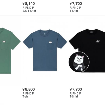
8,140
7,700
￥
￥
RIPNDIP
RIPNDIP
S/S T-Shirt
T-Shirt
8,800
7,700
￥
￥
RIPNDIP
RIPNDIP
T-shirt
T-Shirt