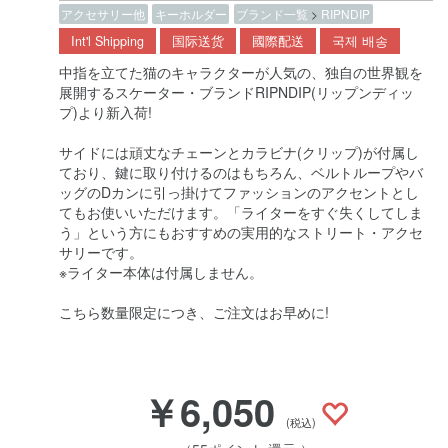
アクセサリー他
キーホルダー
ブランド一覧
>
RIPNDIP
Int'l Shipping
国际送货
國際配送
국제 배송
中指を立てた猫のキャラクターが人気の、独自の世界観を
展開するスケーター・ブランドRIPNDIP(リップンディッ
プ)より新入荷!
サイドには頑丈なチェーンとカラビナ(クリップ)が付属し
ており、鍵に取り付けるのはもちろん、ベルトループやバ
ッグのDカンに引っ掛けてファッションのアクセントとし
てもお使いいただけます。「ライターをすぐ失くしてしま
う」という方にもおすすめの実用的なストリート・アクセ
サリーです。
※ライター本体は付属しません。
こちら数量限定につき、ご注文はお早めに!
￥6,050
(税込)