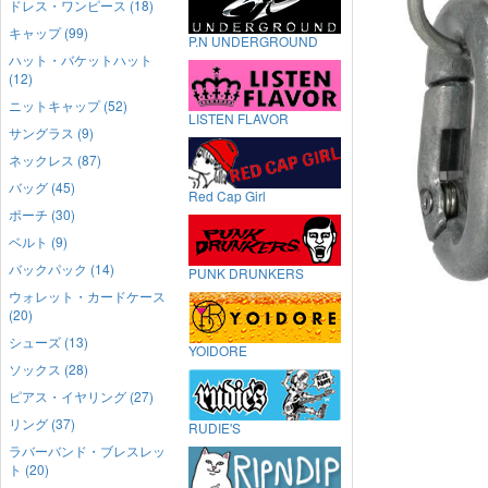
ドレス・ワンピース (18)
キャップ (99)
P.N UNDERGROUND
ハット・バケットハット
(12)
ニットキャップ (52)
LISTEN FLAVOR
サングラス (9)
ネックレス (87)
バッグ (45)
Red Cap Girl
ポーチ (30)
ベルト (9)
バックパック (14)
PUNK DRUNKERS
ウォレット・カードケース
(20)
シューズ (13)
YOIDORE
ソックス (28)
ピアス・イヤリング (27)
リング (37)
RUDIE'S
ラバーバンド・ブレスレッ
ト (20)