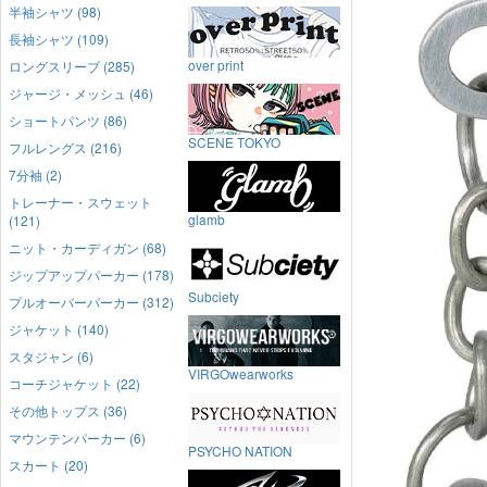
半袖シャツ (98)
長袖シャツ (109)
over print
ロングスリーブ (285)
ジャージ・メッシュ (46)
ショートパンツ (86)
SCENE TOKYO
フルレングス (216)
7分袖 (2)
トレーナー・スウェット
glamb
(121)
ニット・カーディガン (68)
ジップアップパーカー (178)
Subciety
プルオーバーパーカー (312)
ジャケット (140)
スタジャン (6)
VIRGOwearworks
コーチジャケット (22)
その他トップス (36)
マウンテンパーカー (6)
PSYCHO NATION
スカート (20)