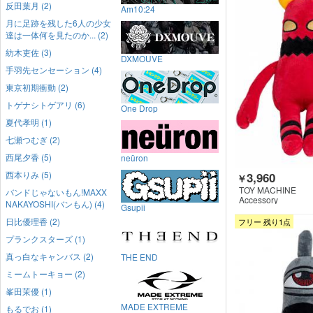
反田葉月 (2)
Am10:24
月に足跡を残した6人の少女
達は一体何を見たのか... (2)
紡木吏佐 (3)
DXMOUVE
手羽先センセーション (4)
東京初期衝動 (2)
トゲナシトゲアリ (6)
One Drop
夏代孝明 (1)
七瀬つむぎ (2)
西尾夕香 (5)
neüron
西本りみ (5)
3,960
￥
TOY MACHINE
バンドじゃないもん!MAXX
Accessory
NAKAYOSHI(バンもん) (4)
Gsupii
日比優理香 (2)
フリー 残り1点
プランクスターズ (1)
真っ白なキャンバス (2)
THE END
ミームトーキョー (2)
峯田茉優 (1)
MADE EXTREME
もるでお (1)