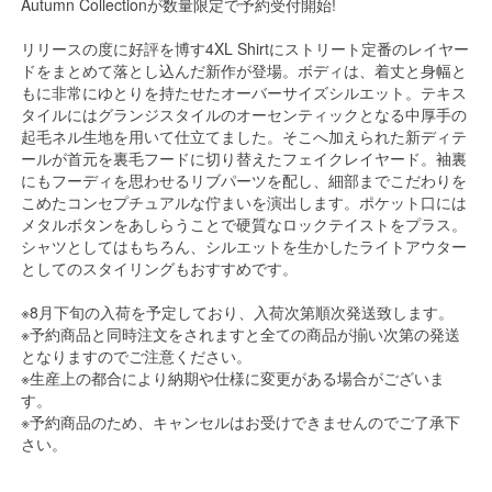
Autumn Collectionが数量限定で予約受付開始!
リリースの度に好評を博す4XL Shirtにストリート定番のレイヤー
ドをまとめて落とし込んだ新作が登場。ボディは、着丈と身幅と
もに非常にゆとりを持たせたオーバーサイズシルエット。テキス
タイルにはグランジスタイルのオーセンティックとなる中厚手の
起毛ネル生地を用いて仕立てました。そこへ加えられた新ディテ
ールが首元を裏毛フードに切り替えたフェイクレイヤード。袖裏
にもフーディを思わせるリブパーツを配し、細部までこだわりを
こめたコンセプチュアルな佇まいを演出します。ポケット口には
メタルボタンをあしらうことで硬質なロックテイストをプラス。
シャツとしてはもちろん、シルエットを生かしたライトアウター
としてのスタイリングもおすすめです。
※8月下旬の入荷を予定しており、入荷次第順次発送致します。
※予約商品と同時注文をされますと全ての商品が揃い次第の発送
となりますのでご注意ください。
※生産上の都合により納期や仕様に変更がある場合がございま
す。
※予約商品のため、キャンセルはお受けできませんのでご了承下
さい。