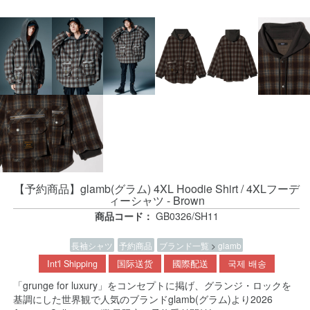
【予約商品】glamb(グラム) 4XL Hoodie Shirt / 4XLフーデ
ィーシャツ - Brown
商品コード：
GB0326/SH11
長袖シャツ
予約商品
ブランド一覧
>
glamb
Int'l Shipping
国际送货
國際配送
국제 배송
「grunge for luxury」をコンセプトに掲げ、グランジ・ロックを
基調にした世界観で人気のブランドglamb(グラム)より2026