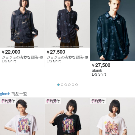
22,000
27,500
￥
￥
ジョジョの奇妙な冒険×gl
ジョジョの奇妙な冒険×gl
amb
amb
L/S Shirt
L/S Shirt
27,500
￥
glamb
L/S Shirt
glamb
商品一覧
予約受付
予約受付
予約受付