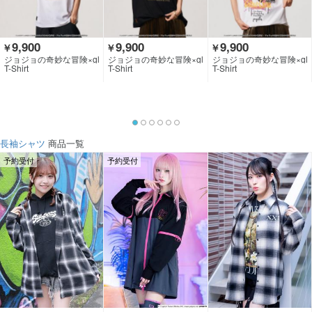
9,900
9,900
9,900
￥
￥
￥
ジョジョの奇妙な冒険×gl
ジョジョの奇妙な冒険×gl
ジョジョの奇妙な冒険×gl
amb
amb
amb
T-Shirt
T-Shirt
T-Shirt
長袖シャツ
商品一覧
予約受付
予約受付