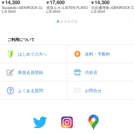
14,300
17,600
14,300
￥
￥
￥
Suupeas×GEKIROCK CL
巡音ルカ×LISTEN FLAVO
日比優理香×GEKIROCK C
OTHING
R
LOTHING
L/S Shirt
L/S Shirt
L/S Shirt
ご利用について
はじめての方へ
送料・手数料
新規会員登録
渋谷店
よくある質問
お問合せ