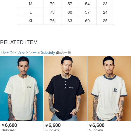
M
70
57
54
23
L
73
60
57
24
XL
76
63
60
25
RELATED ITEM
Tシャツ・カットソー
×
Subciety
商品一覧
6,600
6,600
6,600
￥
￥
￥
Subciety
Subciety
Subciety