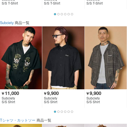
S/S T-Shirt
S/S T-Shirt
S/S T-Shirt
Subciety
商品一覧
11,000
9,900
9,900
￥
￥
￥
Subciety
Subciety
Subciety
S/S Shirt
S/S Shirt
S/S Shirt
Tシャツ・カットソー
商品一覧