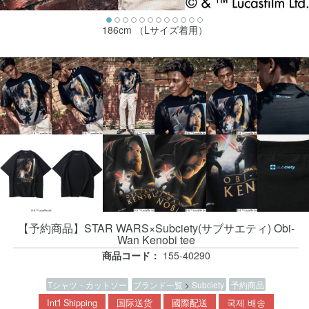
186cm （Lサイズ着用）
【予約商品】STAR WARS×Subciety(サブサエティ) Obi-
Wan Kenobi tee
商品コード：
155-40290
Tシャツ・カットソー
ブランド一覧
>
Subciety
予約商品
Int'l Shipping
国际送货
國際配送
국제 배송