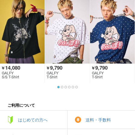
14,080
9,790
9,790
￥
￥
￥
GALFY
GALFY
GALFY
S/S T-Shirt
T-Shirt
T-Shirt
ご利用について
はじめての方へ
送料・手数料