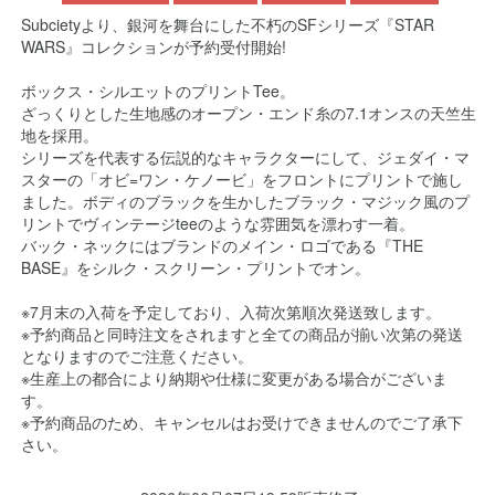
Subcietyより、銀河を舞台にした不朽のSFシリーズ『STAR
WARS』コレクションが予約受付開始!
ボックス・シルエットのプリントTee。
ざっくりとした生地感のオープン・エンド糸の7.1オンスの天竺生
地を採用。
シリーズを代表する伝説的なキャラクターにして、ジェダイ・マ
スターの「オビ=ワン・ケノービ」をフロントにプリントで施し
ました。ボディのブラックを生かしたブラック・マジック風のプ
リントでヴィンテージteeのような雰囲気を漂わす一着。
バック・ネックにはブランドのメイン・ロゴである『THE
BASE』をシルク・スクリーン・プリントでオン。
※7月末の入荷を予定しており、入荷次第順次発送致します。
※予約商品と同時注文をされますと全ての商品が揃い次第の発送
となりますのでご注意ください。
※生産上の都合により納期や仕様に変更がある場合がございま
す。
※予約商品のため、キャンセルはお受けできませんのでご了承下
さい。