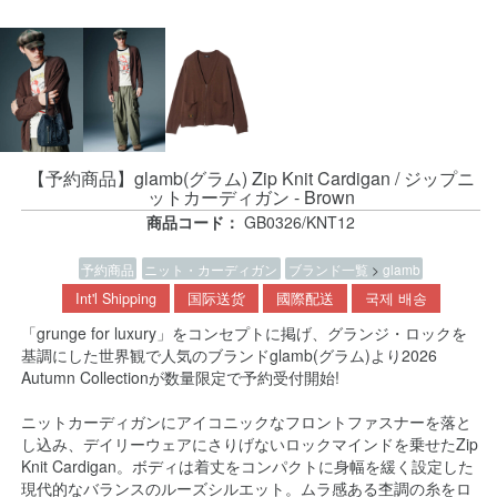
【予約商品】glamb(グラム) Zip Knit Cardigan / ジップニ
ットカーディガン - Brown
商品コード：
GB0326/KNT12
予約商品
ニット・カーディガン
ブランド一覧
>
glamb
Int'l Shipping
国际送货
國際配送
국제 배송
「grunge for luxury」をコンセプトに掲げ、グランジ・ロックを
基調にした世界観で人気のブランドglamb(グラム)より2026
Autumn Collectionが数量限定で予約受付開始!
ニットカーディガンにアイコニックなフロントファスナーを落と
し込み、デイリーウェアにさりげないロックマインドを乗せたZip
Knit Cardigan。ボディは着丈をコンパクトに身幅を緩く設定した
現代的なバランスのルーズシルエット。ムラ感ある杢調の糸をロ