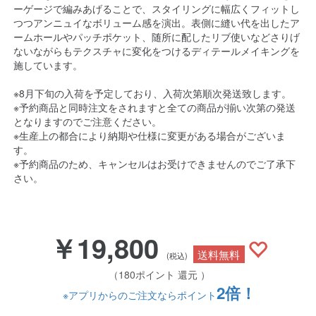
ーゲージで編みあげることで、スタイリングに幅広くフィットし
つつアンニュイなボリューム感を演出。表側に縫い代を出したア
ームホールやパッチポケット、随所に配したリブ使いなどさりげ
ないながらもテクスチャに変化をつけるディテールメイキングを
施しています。
※8月下旬の入荷を予定しており、入荷次第順次発送致します。
※予約商品と同時注文をされますと全ての商品が揃い次第の発送
となりますのでご注意ください。
※生産上の都合により納期や仕様に変更がある場合がございま
す。
※予約商品のため、キャンセルはお受けできませんのでご了承下
さい。
￥19,800
送料無料
(税込)
（180ポイント 還元 ）
2倍！
※アプリからのご注文ならポイント