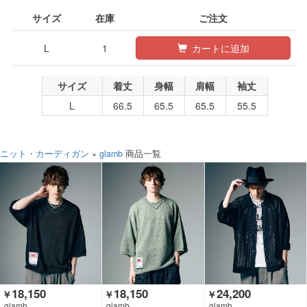
サイズ
在庫
ご注文
L
1
カートに追加
サイズ
着丈
身幅
肩幅
袖丈
L
66.5
65.5
65.5
55.5
ニット・カーディガン
×
glamb
商品一覧
18,150
18,150
24,200
￥
￥
￥
glamb
glamb
glamb