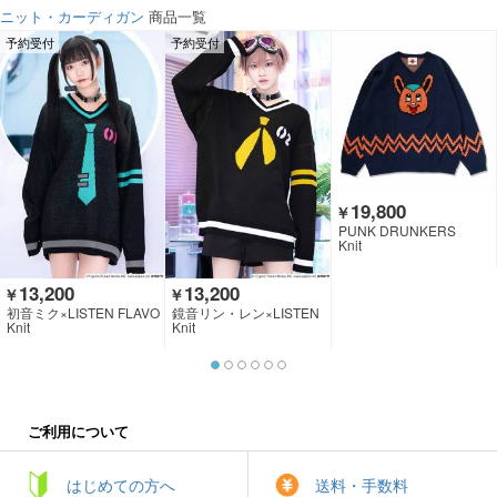
ニット・カーディガン
商品一覧
予約受付
予約受付
19,800
￥
PUNK DRUNKERS
Knit
13,200
13,200
￥
￥
初音ミク×LISTEN FLAVO
鏡音リン・レン×LISTEN
R
FLAVOR
Knit
Knit
ご利用について
はじめての方へ
送料・手数料