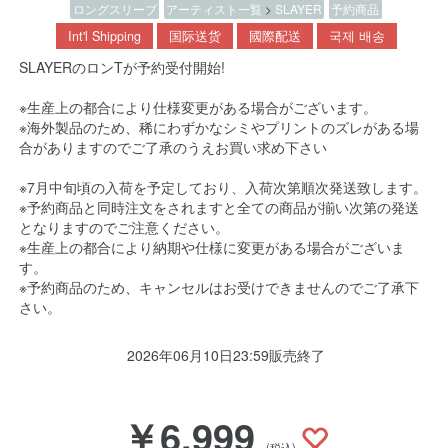
ロングスリーブ
アーティスト一覧
>
SLAYER
予約商品
Int'l Shipping
国际送货
國際配送
국제 배송
SLAYERのロンTが予約受付開始!
※生産上の都合により仕様変更がある場合がございます。
※海外製品のため、稀にわずかなシミやプリントのズレがある場
合がありますのでご了承のうえお買い求め下さい
※7月中旬頃の入荷を予定しており、入荷次第順次発送致します。
※予約商品と同時注文をされますと全ての商品が揃い次第の発送
となりますのでご注意ください。
※生産上の都合により納期や仕様に変更がある場合がございま
す。
※予約商品のため、キャンセルはお受けできませんのでご了承下
さい。
2026年06月10日23:59販売終了
￥6,999
(税込)