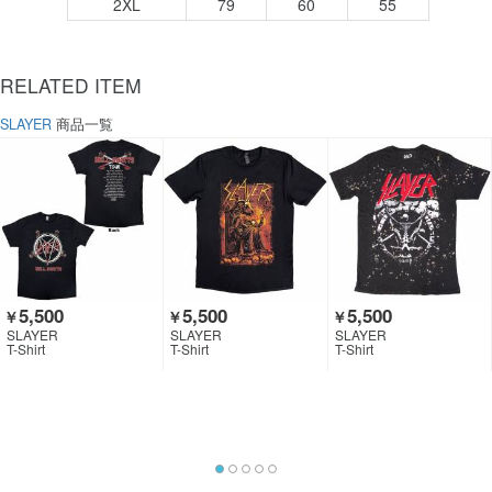
2XL
79
60
55
RELATED ITEM
SLAYER
商品一覧
5,500
5,500
5,500
￥
￥
￥
SLAYER
SLAYER
SLAYER
T-Shirt
T-Shirt
T-Shirt