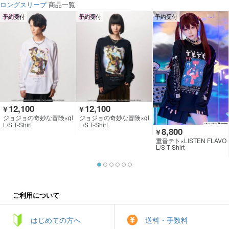
ロングスリーブ
商品一覧
予約受付
予約受付
予約受付
12,100
12,100
￥
￥
ジョジョの奇妙な冒険×gl
ジョジョの奇妙な冒険×gl
amb
amb
L/S T-Shirt
L/S T-Shirt
8,800
￥
重音テト×LISTEN FLAVO
R
L/S T-Shirt
ご利用について
はじめての方へ
送料・手数料