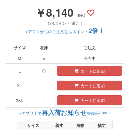
￥8,140
(税込)
（74ポイント 還元 ）
2倍！
※アプリからのご注文ならポイント
サイズ
在庫
ご注文
M
×
完売中
L
〇
カートに追加
XL
1
カートに追加
2XL
1
カートに追加
再入荷お知らせ
※アプリ上で
登録受付中！
サイズ
着丈
身幅
袖丈