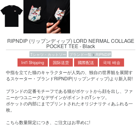
RIPNDIP (リップンディップ) LORD NERMAL COLLAGE
POCKET TEE - Black
Tシャツ・カットソー
ブランド一覧
>
RIPNDIP
Int'l Shipping
国际送货
國際配送
국제 배송
中指を立てた猫のキャラクターが人気の、独自の世界観を展開す
るスケーター・ブランドRIPNDIP(リップンディップ)より新入荷!
ブランドの定番モチーフである猫がポケットから顔を出し、ファ
ニーかつユニークなデザインがポイントのTシャツ。
ポケットの内部にまでプリントされたオリジナリティあふれる一
枚。
こちら数量限定につき、ご注文はお早めに!