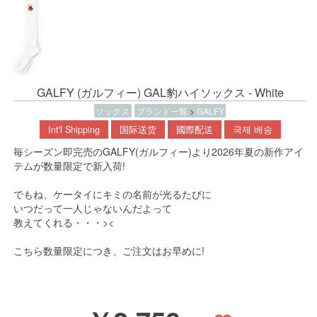
GALFY (ガルフィー) GAL豹ハイソックス - White
ソックス
ブランド一覧
>
GALFY
Int'l Shipping
国际送货
國際配送
국제 배송
毎シーズン即完売のGALFY(ガルフィー)より2026年夏の新作アイ
テムが数量限定で新入荷!
でもね、ケータイにキミの名前が光るたびに
いつだって一人じゃないんだよって
教えてくれる・・・><
こちら数量限定につき、ご注文はお早めに!