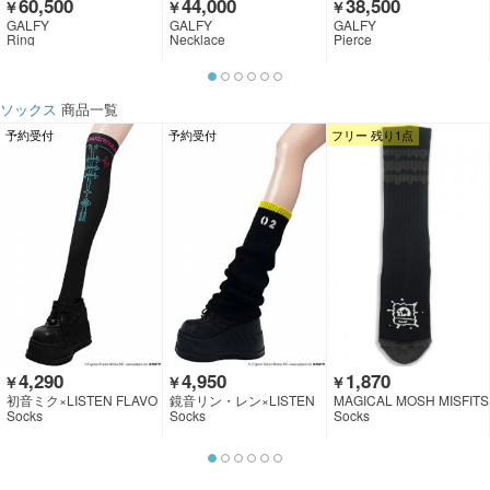
60,500
44,000
38,500
￥
￥
￥
GALFY
GALFY
GALFY
Ring
Necklace
Pierce
ソックス
商品一覧
予約受付
予約受付
フリー 残り1点
4,290
4,950
1,870
￥
￥
￥
初音ミク×LISTEN FLAVO
鏡音リン・レン×LISTEN
MAGICAL MOSH MISFITS
R
FLAVOR
Socks
Socks
Socks