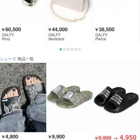
60,500
44,000
38,500
￥
￥
￥
GALFY
GALFY
GALFY
Ring
Necklace
Pierce
シューズ
商品一覧
4,950
4,800
9,900
￥
￥
9,900
→
￥