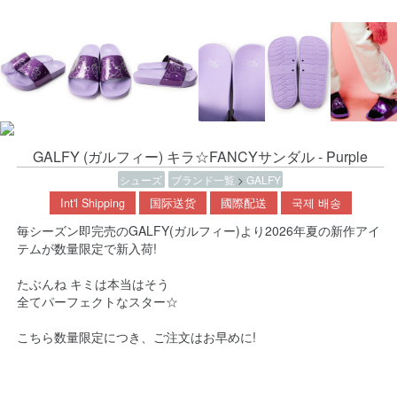
GALFY (ガルフィー) キラ☆FANCYサンダル - Purple
シューズ
ブランド一覧
>
GALFY
Int'l Shipping
国际送货
國際配送
국제 배송
毎シーズン即完売のGALFY(ガルフィー)より2026年夏の新作アイ
テムが数量限定で新入荷!
たぶんね キミは本当はそう
全てパーフェクトなスター☆
こちら数量限定につき、ご注文はお早めに!