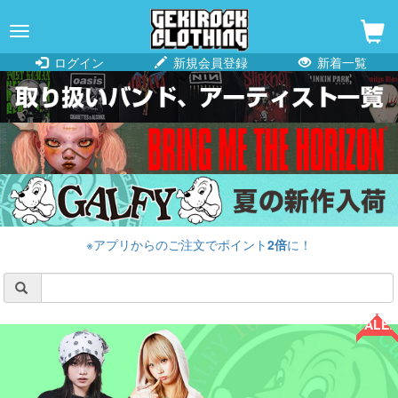
navigation
ログイン
新規会員登録
新着一覧
※アプリからのご注文でポイント
2倍
に！
SALE!!
SALE!!
SALE!!
SALE!!