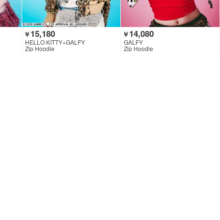
15,180
14,080
￥
￥
HELLO KITTY×GALFY
GALFY
Zip Hoodie
Zip Hoodie