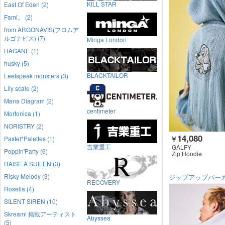
KILL STAR
East Of Eden (2)
Fami。 (2)
from ARGONAVIS(フロムア
ルゴナビス) (7)
Minga London
HAGANE (1)
husky (5)
BLACKTAILOR
Leetspeak monsters (3)
Lily scale (2)
Mana Diagram (2)
centimeter
Morfonica (1)
NORISTRY (2)
14,080
Pastel*Palettes (1)
￥
吉業重工
GALFY
Poppin'Party (6)
Zip Hoodie
RAISE A SUILEN (3)
Risky Melody (3)
ジップアップパー
RECOVERY
Roselia (4)
SILENT SIREN (10)
Skream! 掲載アーティスト
Abyssea
(5)