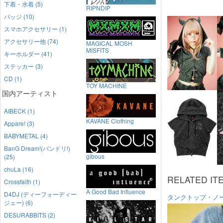
下着・水着 (5)
RIPNDIP
バッジ (10)
スマホアクセサリー (1)
アクセサリー他 (74)
MAGICAL MOSH
MISFITS
キーホルダー (41)
ステッカー (3)
CD (1)
TOY MACHINE
国内アーティスト
AIBECK (1)
KAVANE Clothing
Appare! (3)
BABYMETAL (4)
BanG Dream!(バンドリ!)
gibous
(25)
chuLa (16)
RELATED IT
Crossfaith (1)
A Good Bad Influence
D4DJ (ディーフォーディー
タンクトップ・ノ
ジェー) (6)
DESURABBITS (2)