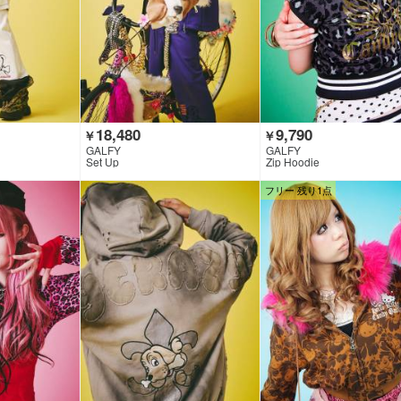
18,480
9,790
￥
￥
GALFY
GALFY
Set Up
Zip Hoodie
フリー 残り1点