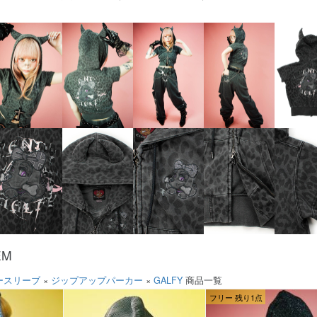
EM
ースリーブ
×
ジップアップパーカー
×
GALFY
商品一覧
フリー 残り1点