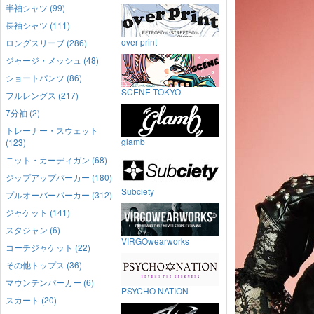
半袖シャツ (99)
長袖シャツ (111)
over print
ロングスリーブ (286)
ジャージ・メッシュ (48)
ショートパンツ (86)
SCENE TOKYO
フルレングス (217)
7分袖 (2)
トレーナー・スウェット
glamb
(123)
ニット・カーディガン (68)
ジップアップパーカー (180)
Subciety
プルオーバーパーカー (312)
ジャケット (141)
スタジャン (6)
VIRGOwearworks
コーチジャケット (22)
その他トップス (36)
マウンテンパーカー (6)
PSYCHO NATION
スカート (20)