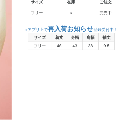
サイズ
在庫
ご注文
フリー
×
完売中
再入荷お知らせ
※アプリ上で
登録受付中！
サイズ
着丈
身幅
肩幅
袖丈
フリー
46
43
38
9.5