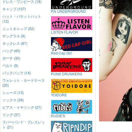
ドレス・ワンピース (18)
キャップ (107)
P.N UNDERGROUND
ハット・バケットハット
(12)
ニットキャップ (52)
LISTEN FLAVOR
サングラス (9)
ネックレス (87)
バッグ (45)
Red Cap Girl
ポーチ (30)
ベルト (9)
バックパック (14)
PUNK DRUNKERS
ウォレット・カードケース
(20)
シューズ (13)
YOIDORE
ソックス (28)
ピアス・イヤリング (27)
リング (37)
RUDIE'S
ラバーバンド・ブレスレッ
ト (21)