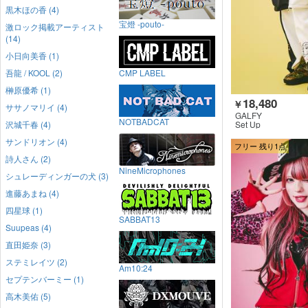
黒木ほの香 (4)
宝燈 -pouto-
激ロック掲載アーティスト
(14)
小日向美香 (1)
吾龍 / KOOL (2)
CMP LABEL
榊原優希 (1)
18,480
￥
ササノマリイ (4)
GALFY
NOTBADCAT
沢城千春 (4)
Set Up
サンドリオン (4)
フリー 残り1点
詩人さん (2)
NineMicrophones
シュレーディンガーの犬 (3)
進藤あまね (4)
四星球 (1)
SABBAT13
Suupeas (4)
直田姫奈 (3)
ステミレイツ (2)
Am10:24
セプテンバーミー (1)
高木美佑 (5)