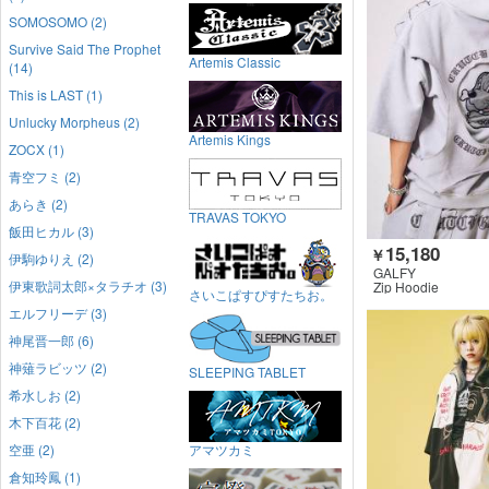
SOMOSOMO (2)
Survive Said The Prophet
Artemis Classic
(14)
This is LAST (1)
Unlucky Morpheus (2)
Artemis Kings
ZOCX (1)
青空フミ (2)
あらき (2)
TRAVAS TOKYO
飯田ヒカル (3)
15,180
￥
伊駒ゆりえ (2)
GALFY
伊東歌詞太郎×タラチオ (3)
Zip Hoodie
さいこぱすぴすたちお。
エルフリーデ (3)
神尾晋一郎 (6)
神薙ラビッツ (2)
SLEEPING TABLET
希水しお (2)
木下百花 (2)
空亜 (2)
アマツカミ
倉知玲鳳 (1)