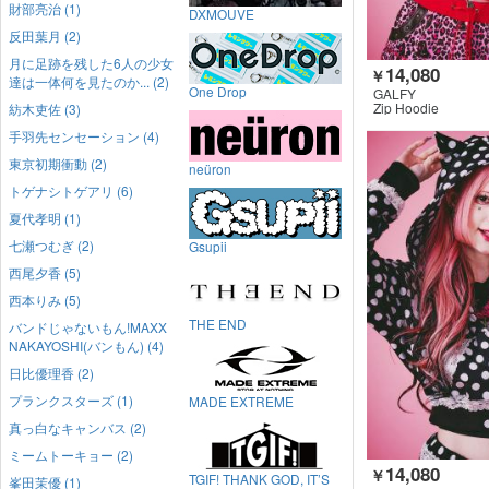
財部亮治 (1)
DXMOUVE
反田葉月 (2)
月に足跡を残した6人の少女
14,080
￥
達は一体何を見たのか... (2)
One Drop
GALFY
Zip Hoodie
紡木吏佐 (3)
手羽先センセーション (4)
東京初期衝動 (2)
neüron
トゲナシトゲアリ (6)
夏代孝明 (1)
七瀬つむぎ (2)
Gsupii
西尾夕香 (5)
西本りみ (5)
THE END
バンドじゃないもん!MAXX
NAKAYOSHI(バンもん) (4)
日比優理香 (2)
プランクスターズ (1)
MADE EXTREME
真っ白なキャンバス (2)
ミームトーキョー (2)
14,080
￥
TGIF! THANK GOD, IT’S
峯田茉優 (1)