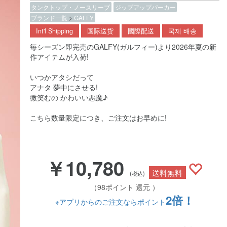
タンクトップ・ノースリーブ
ジップアップパーカー
ブランド一覧
>
GALFY
Int'l Shipping
国际送货
國際配送
국제 배송
毎シーズン即完売のGALFY(ガルフィー)より2026年夏の新
作アイテムが入荷!
いつかアタシだって
アナタ 夢中にさせる!
微笑むの かわいい悪魔♪
こちら数量限定につき、ご注文はお早めに!
￥10,780
送料無料
(税込)
（98ポイント 還元 ）
2倍！
※アプリからのご注文ならポイント