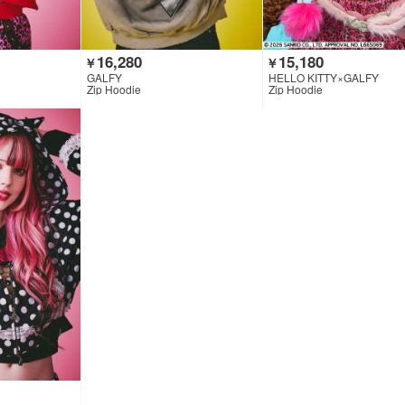
16,280
15,180
￥
￥
GALFY
HELLO KITTY×GALFY
Zip Hoodie
Zip Hoodie