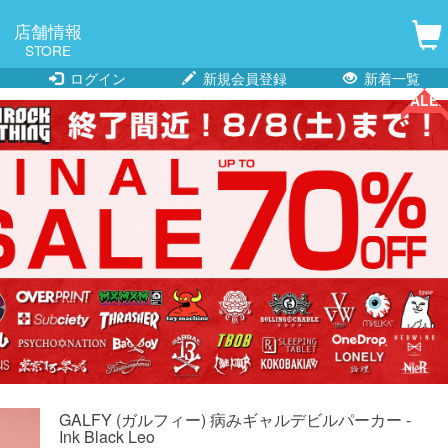
店舗情報
STORE
ログイン
新規会員登録
新着一覧
SALE!!
SALE!!
GALFY (ガルフィー) 病みギャルデビルパーカー -
Ink Black Leo