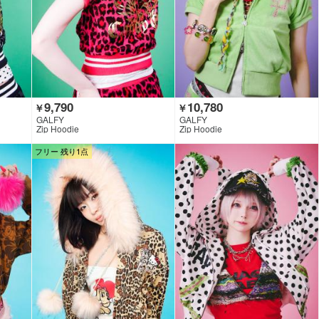
9,790
10,780
￥
￥
GALFY
GALFY
Zip Hoodie
Zip Hoodie
フリー 残り1点