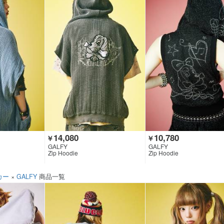
14,080
10,780
￥
￥
GALFY
GALFY
Zip Hoodie
Zip Hoodie
カー
×
GALFY
商品一覧