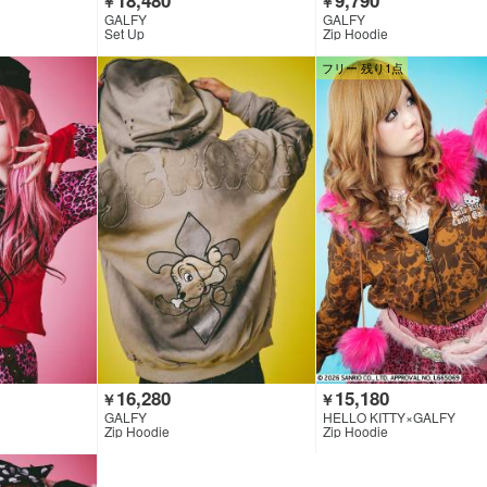
￥
￥
GALFY
GALFY
Set Up
Zip Hoodie
フリー 残り1点
16,280
15,180
￥
￥
GALFY
HELLO KITTY×GALFY
Zip Hoodie
Zip Hoodie