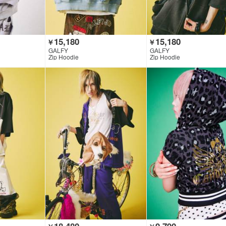
15,180
15,180
￥
￥
GALFY
GALFY
Zip Hoodie
Zip Hoodie
18,480
9,790