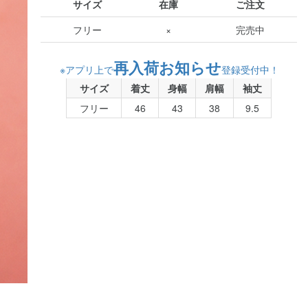
サイズ
在庫
ご注文
フリー
×
完売中
再入荷お知らせ
※アプリ上で
登録受付中！
サイズ
着丈
身幅
肩幅
袖丈
フリー
46
43
38
9.5