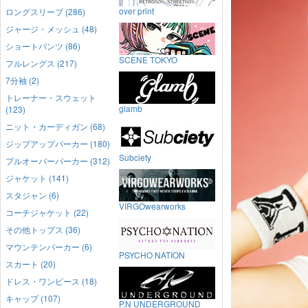
over print
ロングスリーブ (286)
ジャージ・メッシュ (48)
ショートパンツ (86)
SCENE TOKYO
フルレングス (217)
7分袖 (2)
トレーナー・スウェット
glamb
(123)
ニット・カーディガン (68)
ジップアップパーカー (180)
Subciety
プルオーバーパーカー (312)
ジャケット (141)
スタジャン (6)
VIRGOwearworks
コーチジャケット (22)
その他トップス (36)
マウンテンパーカー (6)
PSYCHO NATION
スカート (20)
ドレス・ワンピース (18)
キャップ (107)
P.N UNDERGROUND