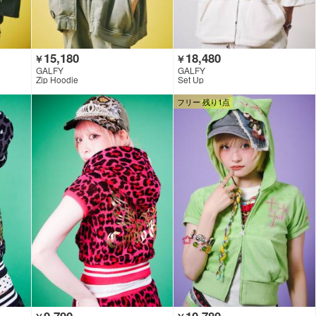
15,180
18,480
￥
￥
GALFY
GALFY
Zip Hoodie
Set Up
フリー 残り1点
9,790
10,780