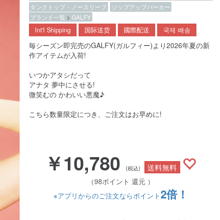
タンクトップ・ノースリーブ
ジップアップパーカー
ブランド一覧
>
GALFY
Int'l Shipping
国际送货
國際配送
국제 배송
毎シーズン即完売のGALFY(ガルフィー)より2026年夏の新
作アイテムが入荷!
いつかアタシだって
アナタ 夢中にさせる!
微笑むの かわいい悪魔♪
こちら数量限定につき、ご注文はお早めに!
￥10,780
送料無料
(税込)
（98ポイント 還元 ）
2倍！
※アプリからのご注文ならポイント