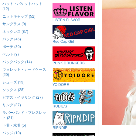
ハット・バケットハット
(12)
ニットキャップ (52)
LISTEN FLAVOR
サングラス (9)
ネックレス (87)
バッグ (45)
Red Cap Girl
ポーチ (30)
ベルト (9)
バックパック (14)
PUNK DRUNKERS
ウォレット・カードケース
(20)
シューズ (13)
YOIDORE
ソックス (28)
ピアス・イヤリング (27)
リング (37)
RUDIE'S
ラバーバンド・ブレスレッ
ト (21)
下着・水着 (5)
RIPNDIP
バッジ (10)