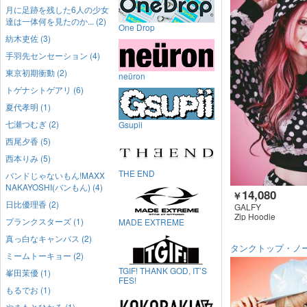
月に足跡を残した6人の少女
達は一体何を見たのか... (2)
One Drop
紡木吏佐 (3)
手羽先センセーション (4)
東京初期衝動 (2)
neüron
トゲナシトゲアリ (6)
夏代孝明 (1)
七瀬つむぎ (2)
Gsupii
西尾夕香 (5)
西本りみ (5)
THE END
バンドじゃないもん!MAXX
NAKAYOSHI(バンもん) (4)
14,080
￥
日比優理香 (2)
GALFY
Zip Hoodie
プランクスターズ (1)
MADE EXTREME
真っ白なキャンバス (2)
タンクトップ・ノ
ミームトーキョー (2)
TGIF! THANK GOD, IT’S
峯田茉優 (1)
FES!
もるでお (1)
やまもとひかる (1)