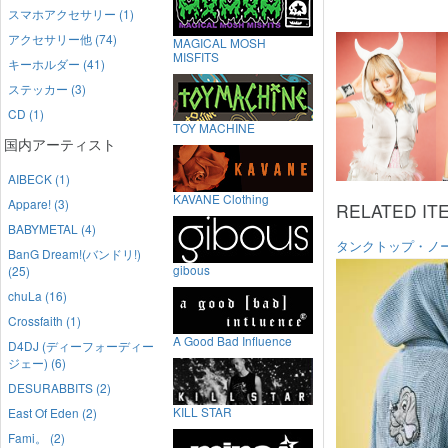
スマホアクセサリー (1)
アクセサリー他 (74)
MAGICAL MOSH
MISFITS
キーホルダー (41)
ステッカー (3)
CD (1)
TOY MACHINE
国内アーティスト
AIBECK (1)
KAVANE Clothing
Appare! (3)
RELATED IT
BABYMETAL (4)
タンクトップ・ノ
BanG Dream!(バンドリ!)
gibous
(25)
chuLa (16)
Crossfaith (1)
A Good Bad Influence
D4DJ (ディーフォーディー
ジェー) (6)
DESURABBITS (2)
KILL STAR
East Of Eden (2)
Fami。 (2)