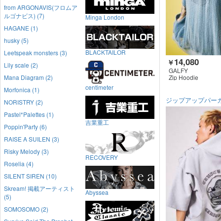
from ARGONAVIS(フロムア
ルゴナビス) (7)
Minga London
HAGANE (1)
husky (5)
BLACKTAILOR
Leetspeak monsters (3)
14,080
￥
Lily scale (2)
GALFY
Zip Hoodie
Mana Diagram (2)
centimeter
Morfonica (1)
ジップアップパー
NORISTRY (2)
Pastel*Palettes (1)
吉業重工
Poppin'Party (6)
RAISE A SUILEN (3)
Risky Melody (3)
RECOVERY
Roselia (4)
SILENT SIREN (10)
Skream! 掲載アーティスト
Abyssea
(5)
SOMOSOMO (2)