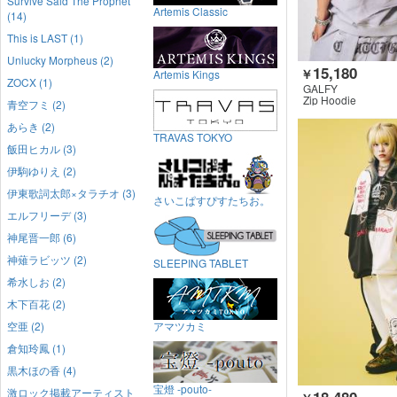
Survive Said The Prophet
Artemis Classic
(14)
This is LAST (1)
Unlucky Morpheus (2)
15,180
￥
Artemis Kings
ZOCX (1)
GALFY
Zip Hoodie
青空フミ (2)
あらき (2)
TRAVAS TOKYO
飯田ヒカル (3)
伊駒ゆりえ (2)
伊東歌詞太郎×タラチオ (3)
さいこぱすぴすたちお。
エルフリーデ (3)
神尾晋一郎 (6)
神薙ラビッツ (2)
SLEEPING TABLET
希水しお (2)
木下百花 (2)
空亜 (2)
アマツカミ
倉知玲鳳 (1)
黒木ほの香 (4)
宝燈 -pouto-
激ロック掲載アーティスト
18,480