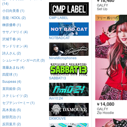
￥
(14)
GALFY
Set Up
小日向美香 (1)
吾龍 / KOOL (2)
CMP LABEL
フリー 残り1点
榊原優希 (1)
ササノマリイ (4)
NOTBADCAT
沢城千春 (4)
サンドリオン (4)
詩人さん (2)
NineMicrophones
シュレーディンガーの犬 (3)
進藤あまね (4)
四星球 (1)
SABBAT13
Suupeas (4)
直田姫奈 (3)
ステミレイツ (2)
Am10:24
セプテンバーミー (1)
14,080
￥
GALFY
高木美佑 (5)
Zip Hoodie
財部亮治 (1)
DXMOUVE
反田葉月 (2)