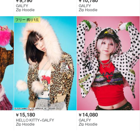
￥
￥
GALFY
GALFY
Zip Hoodie
Zip Hoodie
フリー 残り1点
15,180
14,080
￥
￥
HELLO KITTY×GALFY
GALFY
Zip Hoodie
Zip Hoodie