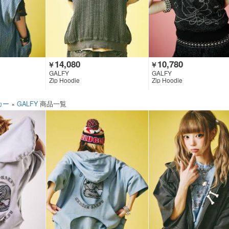
14,080
10,780
￥
￥
GALFY
GALFY
Zip Hoodie
Zip Hoodie
カー
×
GALFY
商品一覧