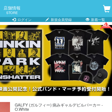
店舗情報
STORE
ログイン
新規会員登録
新着一覧
SALE!!
SALE!!
GALFY (ガルフィー) 病みギャルデビルパーカー -
O.White