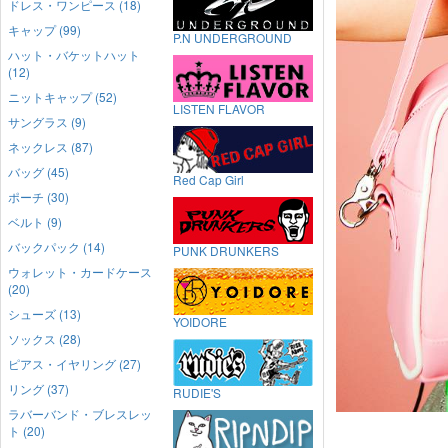
ドレス・ワンピース (18)
キャップ (99)
P.N UNDERGROUND
ハット・バケットハット
(12)
ニットキャップ (52)
LISTEN FLAVOR
サングラス (9)
ネックレス (87)
バッグ (45)
Red Cap Girl
ポーチ (30)
ベルト (9)
バックパック (14)
PUNK DRUNKERS
ウォレット・カードケース
(20)
シューズ (13)
YOIDORE
ソックス (28)
ピアス・イヤリング (27)
リング (37)
RUDIE'S
ラバーバンド・ブレスレッ
ト (20)