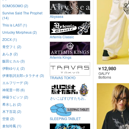
SOMOSOMO (2)
Survive Said The Prophet
Abyssea
(14)
This is LAST (1)
Unlucky Morpheus (2)
Artemis Classic
ZOCX (1)
青空フミ (2)
あらき (2)
Artemis Kings
飯田ヒカル (3)
12,980
伊駒ゆりえ (2)
￥
GALFY
伊東歌詞太郎×タラチオ (3)
Bottoms
TRAVAS TOKYO
エルフリーデ (3)
神尾晋一郎 (6)
神薙ラビッツ (2)
さいこぱすぴすたちお。
希水しお (2)
木下百花 (2)
空亜 (2)
SLEEPING TABLET
倉知玲鳳 (1)