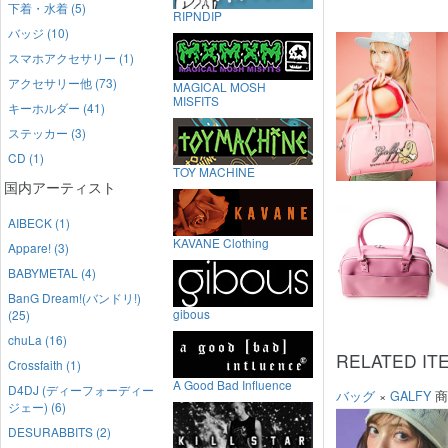
下着・水着 (5)
RIPNDIP
バッジ (10)
スマホアクセサリー (1)
アクセサリー他 (73)
MAGICAL MOSH
MISFITS
キーホルダー (41)
ステッカー (3)
CD (1)
TOY MACHINE
国内アーティスト
AIBECK (1)
KAVANE Clothing
Appare! (3)
BABYMETAL (4)
BanG Dream!(バンドリ!)
gibous
(25)
chuLa (16)
RELATED IT
Crossfaith (1)
A Good Bad Influence
D4DJ (ディーフォーディー
バッグ
×
GALFY
商
ジェー) (6)
DESURABBITS (2)