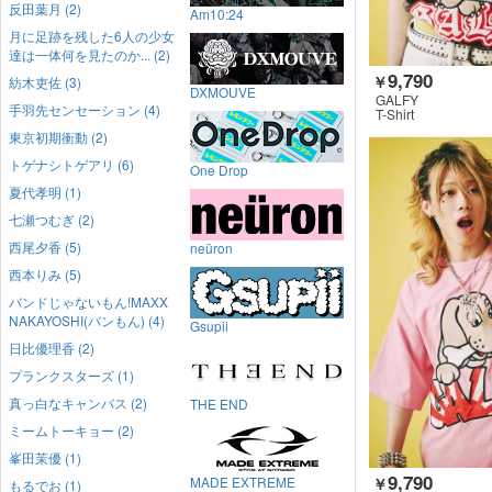
反田葉月 (2)
Am10:24
月に足跡を残した6人の少女
達は一体何を見たのか... (2)
9,790
￥
紡木吏佐 (3)
DXMOUVE
GALFY
手羽先センセーション (4)
T-Shirt
東京初期衝動 (2)
トゲナシトゲアリ (6)
One Drop
夏代孝明 (1)
七瀬つむぎ (2)
西尾夕香 (5)
neüron
西本りみ (5)
バンドじゃないもん!MAXX
NAKAYOSHI(バンもん) (4)
Gsupii
日比優理香 (2)
プランクスターズ (1)
真っ白なキャンバス (2)
THE END
ミームトーキョー (2)
峯田茉優 (1)
9,790
MADE EXTREME
￥
もるでお (1)