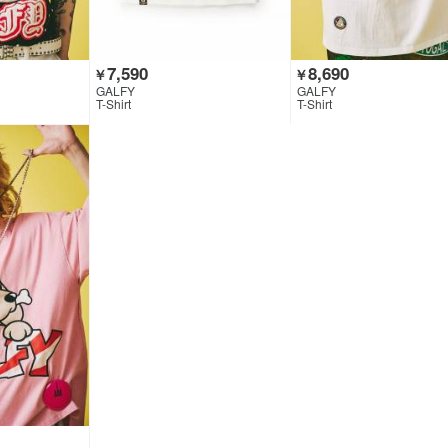
7,590
8,690
￥
￥
GALFY
GALFY
T-Shirt
T-Shirt