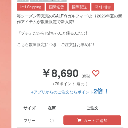
Int'l Shipping
国际送货
國際配送
국제 배송
毎シーズン即完売のGALFY(ガルフィー)より2026年夏の新
作アイテムが数量限定で新入荷!
『プチ』だからね!ちゃんと帰るんだよ!
こちら数量限定につき、ご注文はお早めに!
￥8,690
(税込)
（79ポイント 還元 ）
2倍！
※アプリからのご注文ならポイント
サイズ
在庫
ご注文
フリー
〇
カートに追加