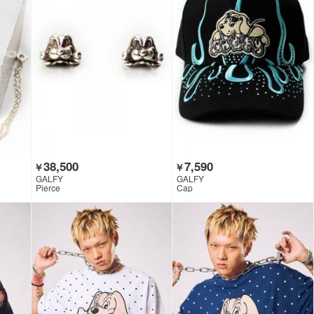
38,500
7,590
￥
￥
GALFY
GALFY
Pierce
Cap