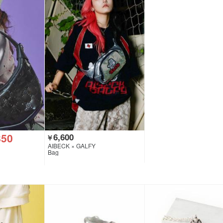
850
6,600
￥
AIBECK × GALFY
Bag