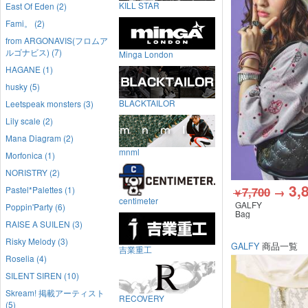
KILL STAR
East Of Eden (2)
Fami。 (2)
from ARGONAVIS(フロムア
ルゴナビス) (7)
Minga London
HAGANE (1)
husky (5)
BLACKTAILOR
Leetspeak monsters (3)
Lily scale (2)
Mana Diagram (2)
mnml
Morfonica (1)
NORISTRY (2)
3,
Pastel*Palettes (1)
7,700
→
￥
centimeter
GALFY
Poppin'Party (6)
Bag
RAISE A SUILEN (3)
Risky Melody (3)
GALFY
商品一覧
吉業重工
Roselia (4)
SILENT SIREN (10)
Skream! 掲載アーティスト
RECOVERY
(5)