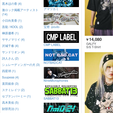
黒木ほの香 (4)
アマツカミ
激ロック掲載アーティスト
(14)
小日向美香 (1)
吾龍 / KOOL (2)
宝燈 -pouto-
榊原優希 (1)
14,080
ササノマリイ (4)
￥
GALFY
CMP LABEL
沢城千春 (4)
S/S T-Shirt
サンドリオン (4)
詩人さん (2)
NOTBADCAT
シュレーディンガーの犬 (3)
四星球 (1)
Suupeas (4)
NineMicrophones
直田姫奈 (3)
ステミレイツ (2)
セプテンバーミー (1)
SABBAT13
高木美佑 (5)
財部亮治 (1)