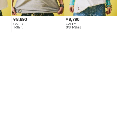
8,690
9,790
￥
￥
GALFY
GALFY
T-Shirt
S/S T-Shirt