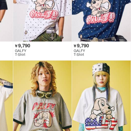
9,790
9,790
￥
￥
GALFY
GALFY
T-Shirt
T-Shirt