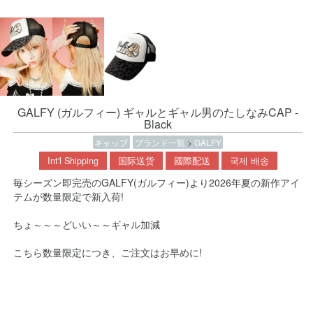
GALFY (ガルフィー) ギャルとギャル男のたしなみCAP -
Black
キャップ
ブランド一覧
>
GALFY
Int'l Shipping
国际送货
國際配送
국제 배송
毎シーズン即完売のGALFY(ガルフィー)より2026年夏の新作アイ
テムが数量限定で新入荷!
ちょ～～～どいい～～ギャル加減
こちら数量限定につき、ご注文はお早めに!