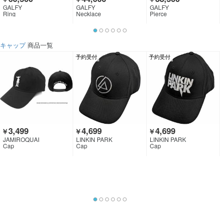
GALFY
GALFY
GALFY
Ring
Necklace
Pierce
キャップ
商品一覧
予約受付
予約受付
3,499
4,699
4,699
￥
￥
￥
JAMIROQUAI
LINKIN PARK
LINKIN PARK
Cap
Cap
Cap