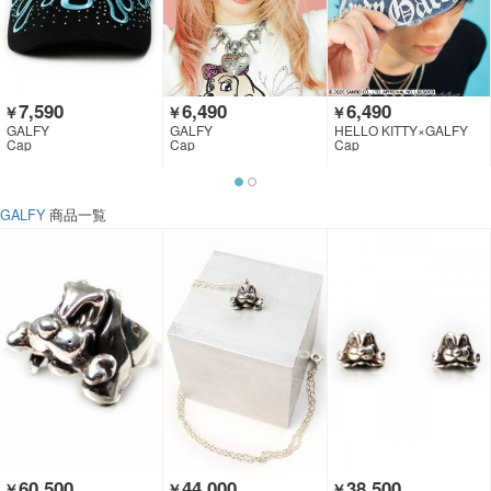
7,590
6,490
6,490
￥
￥
￥
GALFY
GALFY
HELLO KITTY×GALFY
Cap
Cap
Cap
GALFY
商品一覧
60,500
44,000
38,500
￥
￥
￥