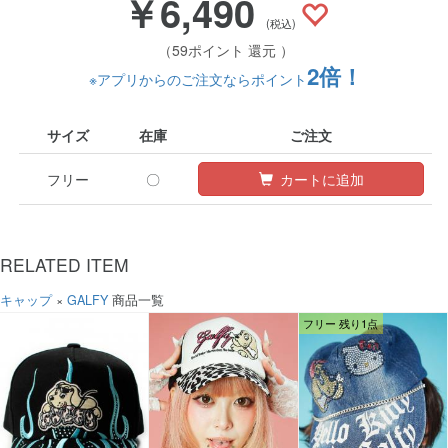
￥6,490
(税込)
（59ポイント 還元 ）
2倍！
※アプリからのご注文ならポイント
サイズ
在庫
ご注文
フリー
〇
カートに追加
RELATED ITEM
キャップ
×
GALFY
商品一覧
フリー 残り1点