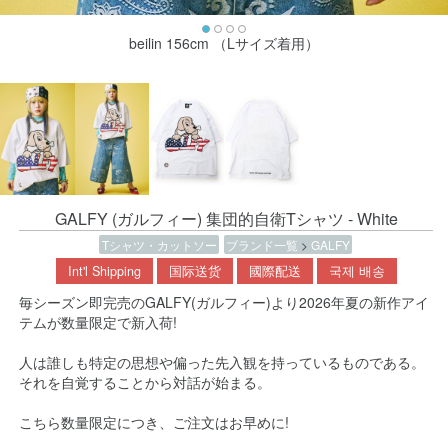
beilin 156cm （Lサイズ着用）
GALFY (ガルフィー) 集団的自衛Tシャツ - White
Tシャツ・カットソー
ブランド一覧
>
GALFY
Int'l Shipping
国际送货
國際配送
국제 배송
毎シーズン即完売のGALFY(ガルフィー)より2026年夏の新作アイ
テムが数量限定で新入荷!
人は誰しも特定の思想や偏った先入観を持っているものである。
それを自覚することから対話が始まる。
こちら数量限定につき、ご注文はお早めに!