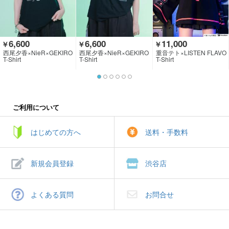
6,600
6,600
11,000
￥
￥
￥
西尾夕香×NieR×GEKIRO
西尾夕香×NieR×GEKIRO
重音テト×LISTEN FLAVO
CK CLOTHING
CK CLOTHING
R
T-Shirt
T-Shirt
T-Shirt
ご利用について
はじめての方へ
送料・手数料
新規会員登録
渋谷店
よくある質問
お問合せ