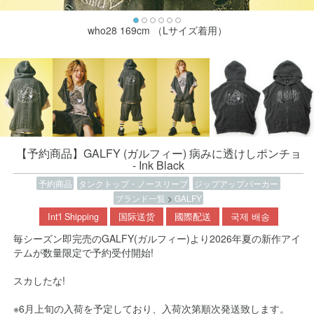
who28 169cm （Lサイズ着用）
【予約商品】GALFY (ガルフィー) 病みに透けしポンチョ
- Ink Black
予約商品
タンクトップ・ノースリーブ
ジップアップパーカー
ブランド一覧
>
GALFY
Int'l Shipping
国际送货
國際配送
국제 배송
毎シーズン即完売のGALFY(ガルフィー)より2026年夏の新作アイ
テムが数量限定で予約受付開始!
スカしたな!
※6月上旬の入荷を予定しており、入荷次第順次発送致します。