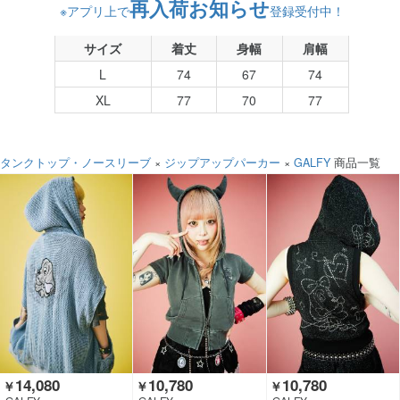
再入荷お知らせ
※アプリ上で
登録受付中！
サイズ
着丈
身幅
肩幅
L
74
67
74
XL
77
70
77
タンクトップ・ノースリーブ
×
ジップアップパーカー
×
GALFY
商品一覧
14,080
10,780
10,780
￥
￥
￥