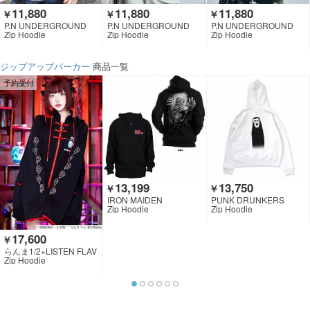
11,880
11,880
11,880
￥
￥
￥
P.N UNDERGROUND
P.N UNDERGROUND
P.N UNDERGROUND
Zip Hoodie
Zip Hoodie
Zip Hoodie
ジップアップパーカー
商品一覧
予約受付
13,199
13,750
￥
￥
IRON MAIDEN
PUNK DRUNKERS
Zip Hoodie
Zip Hoodie
17,600
￥
らんま1/2×LISTEN FLAV
OR
Zip Hoodie