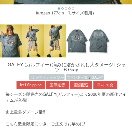
tarozan 177cm （Lサイズ着用）
GALFY (ガルフィー) 病みに溶かされし大ダメージTシャ
ツ - B.Gray
Tシャツ・カットソー
ブランド一覧
>
GALFY
Int'l Shipping
国际送货
國際配送
국제 배송
毎シーズン即完売のGALFY(ガルフィー)より2026年夏の新作アイ
テムが入荷!
史上最多ダメージ量!!
こちら数量限定につき、ご注文はお早めに!