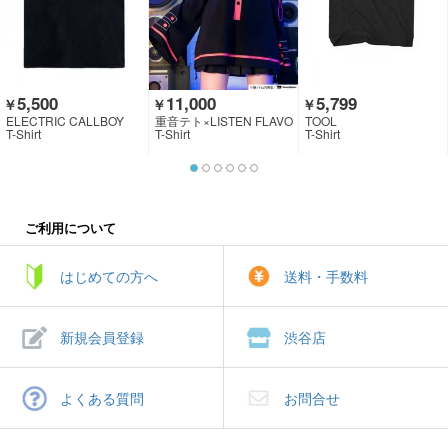
5,500
11,000
5,799
￥
￥
￥
ELECTRIC CALLBOY
重音テト×LISTEN FLAVO
TOOL
R
T-Shirt
T-Shirt
T-Shirt
ご利用について
はじめての方へ
送料・手数料
新規会員登録
渋谷店
よくある質問
お問合せ