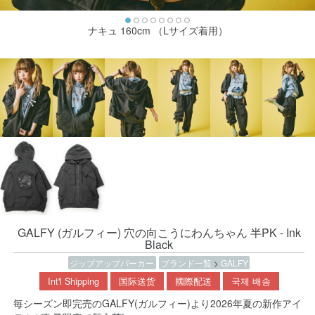
ナキュ 160cm （Lサイズ着用）
GALFY (ガルフィー) 穴の向こうにわんちゃん 半PK - Ink
Black
ジップアップパーカー
ブランド一覧
>
GALFY
Int'l Shipping
国际送货
國際配送
국제 배송
毎シーズン即完売のGALFY(ガルフィー)より2026年夏の新作アイ