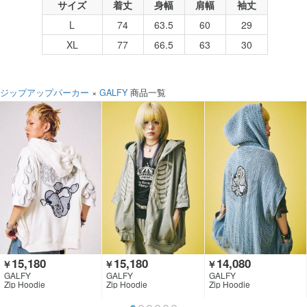
サイズ
着丈
身幅
肩幅
袖丈
L
74
63.5
60
29
XL
77
66.5
63
30
ジップアップパーカー
×
GALFY
商品一覧
15,180
15,180
14,080
￥
￥
￥
GALFY
GALFY
GALFY
Zip Hoodie
Zip Hoodie
Zip Hoodie