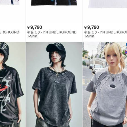
9,790
9,790
￥
￥
ERGROUND
初音ミク×P.N UNDERGROUND
初音ミク×P.N UNDERGRO
T-Shirt
T-Shirt