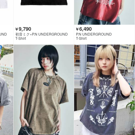
9,790
6,490
￥
￥
UND
初音ミク×P.N UNDERGROUND
P.N UNDERGROUND
T-Shirt
T-Shirt