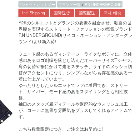
Tシャツ・カットソー
ブランド一覧
>
P.N UNDERGROUND
Int'l Shipping
国际送货
國際配送
국제 배송
Y2Kのシルエットとグランジの要素を融合させ、独自の世
界観を表現するストリート・ファッションの気鋭ブランド
P.N UNDERGROUND(サイコ・ネーション・アンダーグラ
ウンド)より新入荷!
フェード感のあるヴィンテージ・ライクなボディに、立体
感のあるロゴ刺繍を落とし込んだオーバーサイズTシャツ。
肩の切替や裾にかけて走るステッチ、サイドのメッシュ切
替がアクセントになり、シンプルながらも存在感のある一
着に仕上がっています。
ゆったりとしたシルエットでラフに着用でき、ストリー
ト、サイバー、モード感のあるスタイリングとも相性抜
群。
袖口のスタッズ風ディテールや退廃的なウォッシュ加工
が、コーデに無骨な雰囲気をプラスしてくれるアイテムで
す。
こちら数量限定につき、ご注文はお早めに!