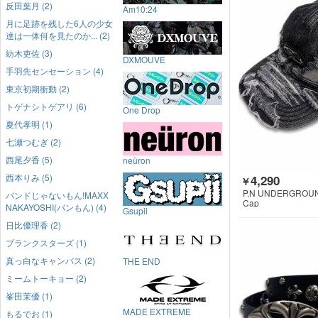
反田葉月 (2)
Am10:24
月に足跡を残した6人の少女
達は一体何を見たのか... (2)
紡木吏佐 (3)
DXMOUVE
手羽先センセーション (4)
東京初期衝動 (2)
トゲナシトゲアリ (6)
One Drop
夏代孝明 (1)
七瀬つむぎ (2)
西尾夕香 (5)
neüron
西本りみ (5)
4,290
￥
P.N UNDERGROU
バンドじゃないもん!MAXX
Cap
NAKAYOSHI(バンもん) (4)
Gsupii
日比優理香 (2)
プランクスターズ (1)
真っ白なキャンバス (2)
THE END
ミームトーキョー (2)
峯田茉優 (1)
MADE EXTREME
もるでお (1)