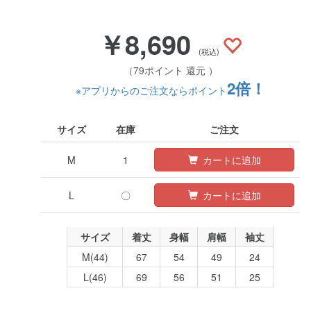
￥8,690
(税込)
（79ポイント 還元 ）
2倍！
※アプリからのご注文ならポイント
サイズ
在庫
ご注文
M
1
カートに追加
L
〇
カートに追加
サイズ
着丈
身幅
肩幅
袖丈
M(44)
67
54
49
24
L(46)
69
56
51
25