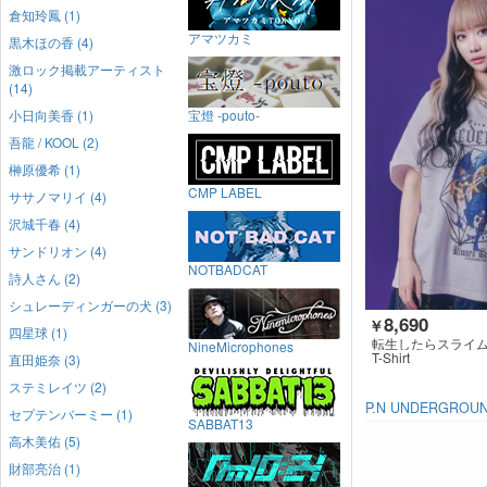
倉知玲鳳 (1)
アマツカミ
黒木ほの香 (4)
激ロック掲載アーティスト
(14)
小日向美香 (1)
宝燈 -pouto-
吾龍 / KOOL (2)
榊原優希 (1)
CMP LABEL
ササノマリイ (4)
沢城千春 (4)
サンドリオン (4)
NOTBADCAT
詩人さん (2)
シュレーディンガーの犬 (3)
8,690
￥
四星球 (1)
転生したらスライムだ
NineMicrophones
UNDERGROUND
T-Shirt
直田姫奈 (3)
ステミレイツ (2)
P.N UNDERGROU
セプテンバーミー (1)
SABBAT13
高木美佑 (5)
財部亮治 (1)