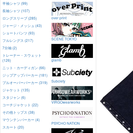
半袖シャツ (99)
長袖シャツ (107)
over print
ロングスリーブ (285)
ジャージ・メッシュ (43)
ショートパンツ (93)
SCENE TOKYO
フルレングス (217)
7分袖 (2)
トレーナー・スウェット
glamb
(126)
ニット・カーディガン (66)
ジップアップパーカー (181)
Subciety
プルオーバーパーカー (319)
ジャケット (135)
スタジャン (6)
VIRGOwearworks
コーチジャケット (22)
その他トップス (38)
マウンテンパーカー (4)
PSYCHO NATION
スカート (20)