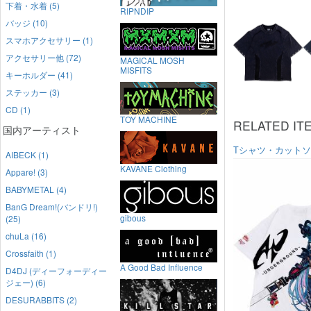
下着・水着 (5)
RIPNDIP
バッジ (10)
スマホアクセサリー (1)
アクセサリー他 (72)
MAGICAL MOSH
MISFITS
キーホルダー (41)
ステッカー (3)
CD (1)
TOY MACHINE
RELATED IT
国内アーティスト
Tシャツ・カット
AIBECK (1)
KAVANE Clothing
Appare! (3)
BABYMETAL (4)
BanG Dream!(バンドリ!)
gibous
(25)
chuLa (16)
Crossfaith (1)
A Good Bad Influence
D4DJ (ディーフォーディー
ジェー) (6)
DESURABBITS (2)