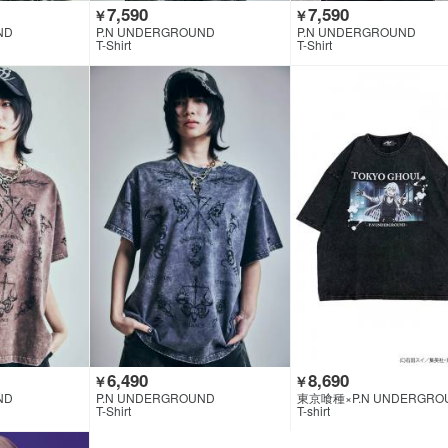
7,590
7,590
￥
￥
ND
P.N UNDERGROUND
P.N UNDERGROUND
T-Shirt
T-Shirt
6,490
8,690
￥
￥
ND
P.N UNDERGROUND
東京喰種×P.N UNDERGRO
T-Shirt
T-shirt