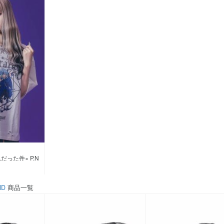
った件× P.N
ND
商品一覧