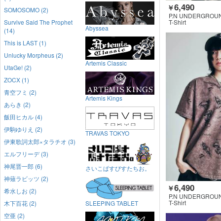
6,490
￥
SOMOSOMO (2)
P.N UNDERGROU
Survive Said The Prophet
T-Shirt
Abyssea
(14)
This is LAST (1)
Unlucky Morpheus (2)
Artemis Classic
UtaGe! (2)
ZOCX (1)
青空フミ (2)
Artemis Kings
あらき (2)
飯田ヒカル (4)
伊駒ゆりえ (2)
TRAVAS TOKYO
伊東歌詞太郎×タラチオ (3)
エルフリーデ (3)
神尾晋一郎 (6)
さいこぱすぴすたちお。
神薙ラビッツ (2)
6,490
￥
希水しお (2)
P.N UNDERGROU
T-Shirt
木下百花 (2)
SLEEPING TABLET
空亜 (2)