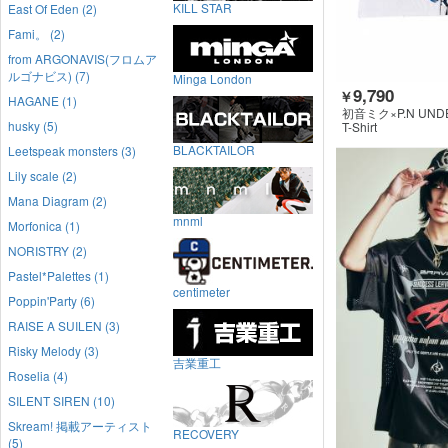
KILL STAR
East Of Eden (2)
Fami。 (2)
from ARGONAVIS(フロムア
ルゴナビス) (7)
Minga London
9,790
￥
HAGANE (1)
初音ミク×P.N UND
husky (5)
T-Shirt
BLACKTAILOR
Leetspeak monsters (3)
Lily scale (2)
Mana Diagram (2)
mnml
Morfonica (1)
NORISTRY (2)
Pastel*Palettes (1)
centimeter
Poppin'Party (6)
RAISE A SUILEN (3)
Risky Melody (3)
吉業重工
Roselia (4)
SILENT SIREN (10)
Skream! 掲載アーティスト
RECOVERY
(5)