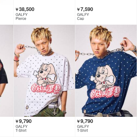
38,500
7,590
￥
￥
GALFY
GALFY
Pierce
Cap
9,790
9,790
￥
￥
GALFY
GALFY
T-Shirt
T-Shirt