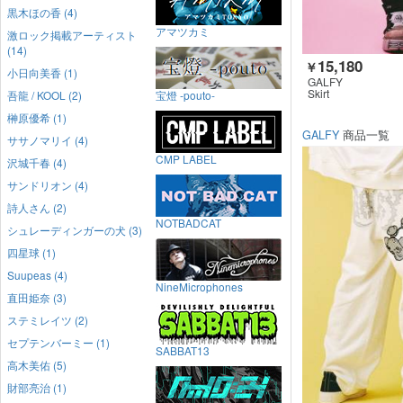
黒木ほの香 (4)
アマツカミ
激ロック掲載アーティスト
(14)
15,180
￥
小日向美香 (1)
GALFY
Skirt
吾龍 / KOOL (2)
宝燈 -pouto-
榊原優希 (1)
GALFY
商品一覧
ササノマリイ (4)
CMP LABEL
沢城千春 (4)
サンドリオン (4)
詩人さん (2)
NOTBADCAT
シュレーディンガーの犬 (3)
四星球 (1)
Suupeas (4)
NineMicrophones
直田姫奈 (3)
ステミレイツ (2)
セプテンバーミー (1)
SABBAT13
高木美佑 (5)
財部亮治 (1)