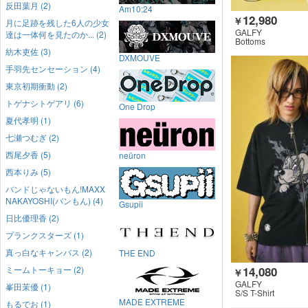
反田葉月 (2)
Am10:24
12,980
￥
月に足跡を残した6人の少女
GALFY
達は一体何を見たのか... (2)
Bottoms
紡木吏佐 (3)
DXMOUVE
手羽先センセーション (4)
東京初期衝動 (2)
トゲナシトゲアリ (6)
One Drop
夏代孝明 (1)
七瀬つむぎ (2)
西尾夕香 (5)
neüron
西本りみ (5)
バンドじゃないもん!MAXX
NAKAYOSHI(バンもん) (4)
Gsupii
日比優理香 (2)
プランクスターズ (1)
真っ白なキャンバス (2)
THE END
ミームトーキョー (2)
14,080
￥
GALFY
峯田茉優 (1)
S/S T-Shirt
MADE EXTREME
もるでお (1)