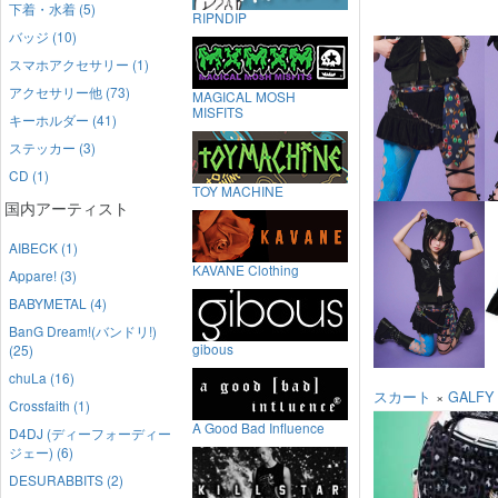
下着・水着 (5)
RIPNDIP
バッジ (10)
スマホアクセサリー (1)
アクセサリー他 (73)
MAGICAL MOSH
MISFITS
キーホルダー (41)
ステッカー (3)
CD (1)
TOY MACHINE
国内アーティスト
AIBECK (1)
KAVANE Clothing
Appare! (3)
BABYMETAL (4)
BanG Dream!(バンドリ!)
gibous
(25)
chuLa (16)
スカート
×
GALFY
Crossfaith (1)
A Good Bad Influence
D4DJ (ディーフォーディー
ジェー) (6)
DESURABBITS (2)