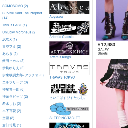
SOMOSOMO (2)
Survive Said The Prophet
Abyssea
(14)
This is LAST (1)
Unlucky Morpheus (2)
Artemis Classic
ZOCX (1)
12,980
￥
青空フミ (2)
GALFY
Shorts
あらき (2)
Artemis Kings
飯田ヒカル (3)
伊駒ゆりえ (2)
伊東歌詞太郎×タラチオ (3)
TRAVAS TOKYO
エルフリーデ (3)
神尾晋一郎 (6)
神薙ラビッツ (2)
さいこぱすぴすたちお。
希水しお (2)
木下百花 (2)
空亜 (2)
SLEEPING TABLET
倉知玲鳳 (1)