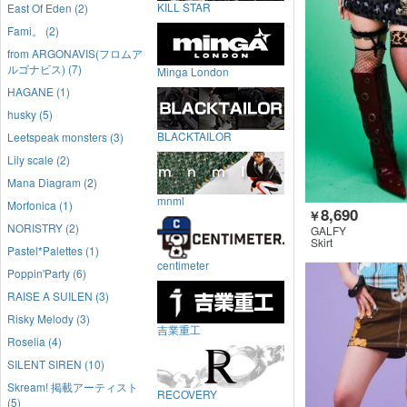
KILL STAR
East Of Eden (2)
Fami。 (2)
from ARGONAVIS(フロムア
ルゴナビス) (7)
Minga London
HAGANE (1)
husky (5)
BLACKTAILOR
Leetspeak monsters (3)
Lily scale (2)
Mana Diagram (2)
mnml
Morfonica (1)
8,690
￥
NORISTRY (2)
GALFY
Skirt
Pastel*Palettes (1)
centimeter
Poppin'Party (6)
RAISE A SUILEN (3)
Risky Melody (3)
吉業重工
Roselia (4)
SILENT SIREN (10)
Skream! 掲載アーティスト
RECOVERY
(5)