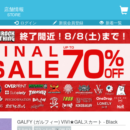
店舗情報
STORE
ログイン
新規会員登録
新着一覧
GALFY (ガルフィー) VIVI★GALスカート - Black
スカート
ブランド一覧
>
GALFY