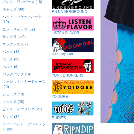
ドレス・ワンピース (18)
キャップ (99)
P.N UNDERGROUND
ハット・バケットハット
(12)
ニットキャップ (52)
LISTEN FLAVOR
サングラス (9)
ネックレス (87)
バッグ (45)
Red Cap Girl
ポーチ (30)
ベルト (9)
バックパック (14)
PUNK DRUNKERS
ウォレット・カードケース
(20)
シューズ (13)
YOIDORE
ソックス (28)
ピアス・イヤリング (27)
リング (37)
RUDIE'S
ラバーバンド・ブレスレッ
ト (20)