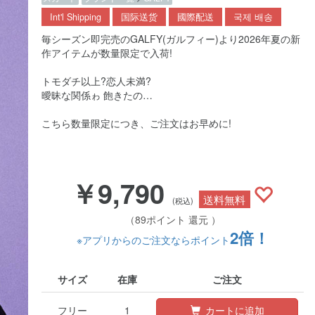
Int'l Shipping
国际送货
國際配送
국제 배송
毎シーズン即完売のGALFY(ガルフィー)より2026年夏の新
作アイテムが数量限定で入荷!
トモダチ以上?恋人未満?
曖昧な関係ゎ 飽きたの…
こちら数量限定につき、ご注文はお早めに!
￥9,790
送料無料
(税込)
（89ポイント 還元 ）
2倍！
※アプリからのご注文ならポイント
サイズ
在庫
ご注文
フリー
1
カートに追加