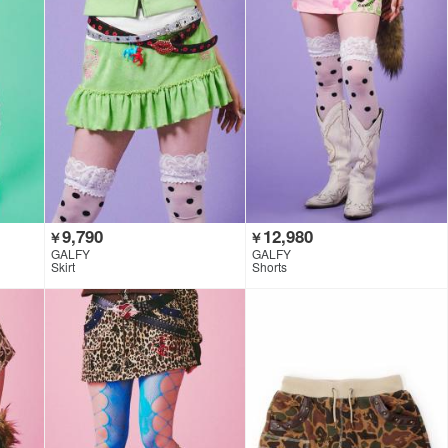
9,790
12,980
￥
￥
GALFY
GALFY
Skirt
Shorts