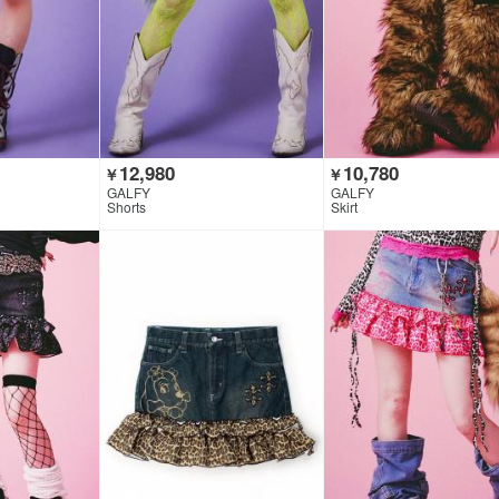
12,980
10,780
￥
￥
GALFY
GALFY
Shorts
Skirt