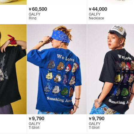
60,500
44,000
￥
￥
GALFY
GALFY
Ring
Necklace
9,790
9,790
￥
￥
GALFY
GALFY
T-Shirt
T-Shirt