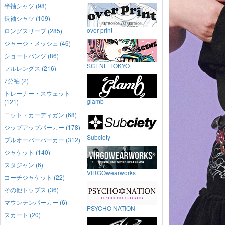
半袖シャツ (98)
長袖シャツ (109)
over print
ロングスリーブ (285)
ジャージ・メッシュ (46)
ショートパンツ (86)
SCENE TOKYO
フルレングス (216)
7分袖 (2)
トレーナー・スウェット
glamb
(121)
ニット・カーディガン (68)
ジップアップパーカー (178)
Subciety
プルオーバーパーカー (312)
ジャケット (140)
スタジャン (6)
VIRGOwearworks
コーチジャケット (22)
その他トップス (36)
マウンテンパーカー (6)
PSYCHO NATION
スカート (20)