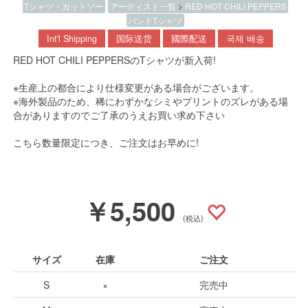
Tシャツ・カットソー
アーティスト一覧
>
RED HOT CHILI PEPPERS
バンドTシャツ
Int'l Shipping
国际送货
國際配送
국제 배송
RED HOT CHILI PEPPERSのTシャツが新入荷!
※生産上の都合により仕様変更がある場合がございます。
※海外製品のため、稀にわずかなシミやプリントのズレがある場
合がありますのでご了承のうえお買い求め下さい
こちら数量限定につき、ご注文はお早めに!
￥5,500
(税込)
サイズ
在庫
ご注文
S
×
完売中