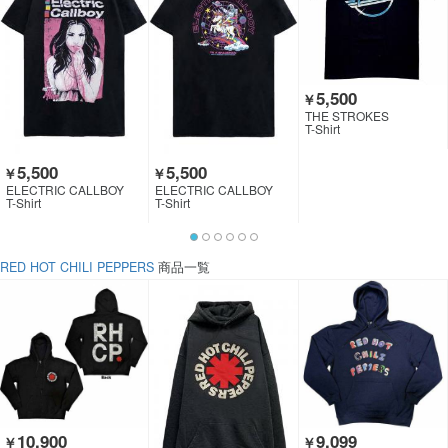
5,500
￥
THE STROKES
T-Shirt
5,500
5,500
￥
￥
ELECTRIC CALLBOY
ELECTRIC CALLBOY
T-Shirt
T-Shirt
RED HOT CHILI PEPPERS
商品一覧
10,900
9,099
￥
￥