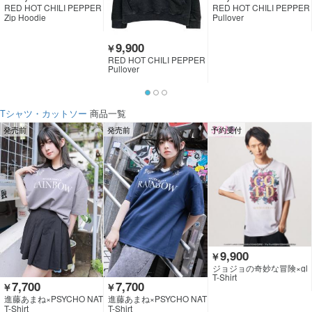
RED HOT CHILI PEPPER
RED HOT CHILI PEPPER
S
S
Zip Hoodie
Pullover
9,900
￥
RED HOT CHILI PEPPER
S
Pullover
Tシャツ・カットソー
商品一覧
発売前
発売前
予約受付
9,900
￥
ジョジョの奇妙な冒険×gl
amb
T-Shirt
7,700
7,700
￥
￥
進藤あまね×PSYCHO NAT
進藤あまね×PSYCHO NAT
ION×GEKIROCK CLOTHI
ION×GEKIROCK CLOTHI
T-Shirt
T-Shirt