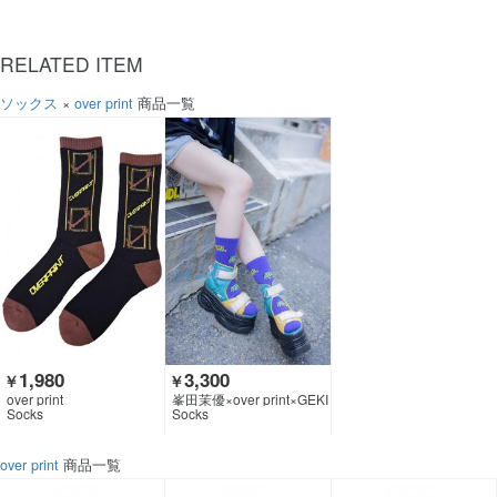
RELATED ITEM
ソックス
×
over print
商品一覧
1,980
3,300
￥
￥
over print
峯田茉優×over print×GEKI
ROCK CLOTHING
Socks
Socks
over print
商品一覧