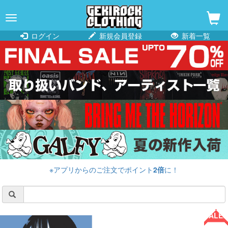
navigation
ログイン
新規会員登録
新着一覧
※アプリからのご注文でポイント
2倍
に！
SALE!!
SALE!!