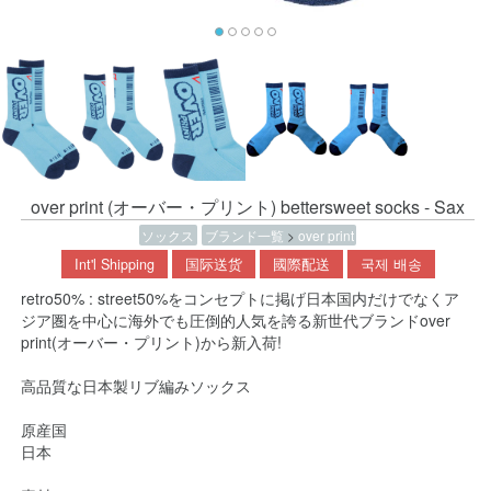
over print (オーバー・プリント) bettersweet socks - Sax
ソックス
ブランド一覧
>
over print
Int'l Shipping
国际送货
國際配送
국제 배송
retro50% : street50%をコンセプトに掲げ日本国内だけでなくア
ジア圏を中心に海外でも圧倒的人気を誇る新世代ブランドover
print(オーバー・プリント)から新入荷!
高品質な日本製リブ編みソックス
原産国
日本