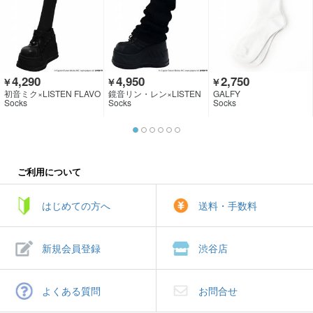
4,290
4,950
2,750
￥
￥
￥
初音ミク×LISTEN FLAVO
鏡音リン・レン×LISTEN
GALFY
R
FLAVOR
Socks
Socks
Socks
ご利用について
はじめての方へ
送料・手数料
新規会員登録
渋谷店
よくある質問
お問合せ