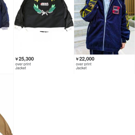
25,300
22,000
￥
￥
over print
over print
Jacket
Jacket