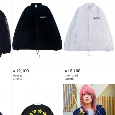
12,100
12,100
￥
￥
over print
over print
Jacket
Jacket