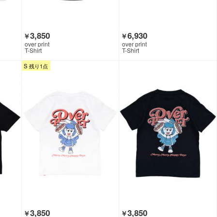
3,850
6,930
￥
￥
over print
over print
T-Shirt
T-Shirt
S 残り1点
3,850
3,850
￥
￥