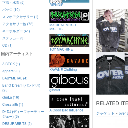
下着・水着 (5)
RIPNDIP
バッジ (10)
スマホアクセサリー (1)
アクセサリー他 (72)
MAGICAL MOSH
MISFITS
キーホルダー (41)
ステッカー (3)
CD (1)
TOY MACHINE
国内アーティスト
AIBECK (1)
KAVANE Clothing
Appare! (3)
BABYMETAL (4)
BanG Dream!(バンドリ!)
gibous
(25)
chuLa (16)
RELATED IT
Crossfaith (1)
A Good Bad Influence
D4DJ (ディーフォーディー
ジャケット
×
over p
ジェー) (6)
DESURABBITS (2)