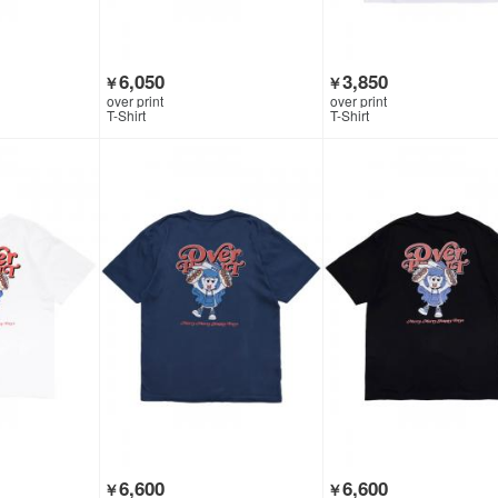
6,050
3,850
￥
￥
over print
over print
T-Shirt
T-Shirt
6,600
6,600
￥
￥