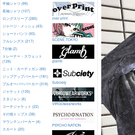
半袖シャツ (99)
長袖シャツ (107)
over print
ロングスリーブ (285)
ジャージ・メッシュ (43)
ショートパンツ (93)
SCENE TOKYO
フルレングス (217)
7分袖 (2)
トレーナー・スウェット
glamb
(126)
ニット・カーディガン (66)
ジップアップパーカー (181)
Subciety
プルオーバーパーカー (319)
ジャケット (135)
スタジャン (6)
VIRGOwearworks
コーチジャケット (22)
その他トップス (38)
マウンテンパーカー (4)
PSYCHO NATION
スカート (20)