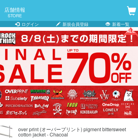
店舗情報
STORE
ログイン
新規会員登録
新着一覧
SALE!!
SALE!!
over print (オーバープリント) pigment bittersweet
cotton jacket - Chacoal