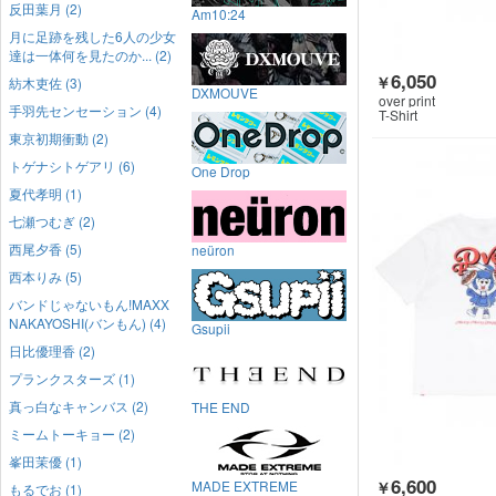
反田葉月 (2)
Am10:24
月に足跡を残した6人の少女
達は一体何を見たのか... (2)
6,050
￥
紡木吏佐 (3)
DXMOUVE
over print
手羽先センセーション (4)
T-Shirt
東京初期衝動 (2)
トゲナシトゲアリ (6)
One Drop
夏代孝明 (1)
七瀬つむぎ (2)
西尾夕香 (5)
neüron
西本りみ (5)
バンドじゃないもん!MAXX
NAKAYOSHI(バンもん) (4)
Gsupii
日比優理香 (2)
プランクスターズ (1)
真っ白なキャンバス (2)
THE END
ミームトーキョー (2)
峯田茉優 (1)
6,600
MADE EXTREME
￥
もるでお (1)