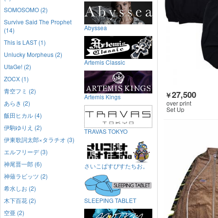
SOMOSOMO (2)
Survive Said The Prophet
Abyssea
(14)
This is LAST (1)
Unlucky Morpheus (2)
Artemis Classic
UtaGe! (2)
ZOCX (1)
青空フミ (2)
27,500
￥
Artemis Kings
over print
あらき (2)
Set Up
飯田ヒカル (4)
伊駒ゆりえ (2)
TRAVAS TOKYO
伊東歌詞太郎×タラチオ (3)
エルフリーデ (3)
神尾晋一郎 (6)
さいこぱすぴすたちお。
神薙ラビッツ (2)
希水しお (2)
木下百花 (2)
SLEEPING TABLET
空亜 (2)