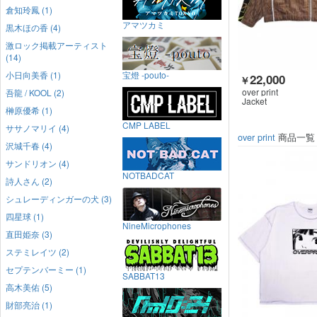
倉知玲鳳 (1)
アマツカミ
黒木ほの香 (4)
激ロック掲載アーティスト
(14)
小日向美香 (1)
宝燈 -pouto-
22,000
￥
over print
吾龍 / KOOL (2)
Jacket
榊原優希 (1)
CMP LABEL
ササノマリイ (4)
over print
商品一覧
沢城千春 (4)
サンドリオン (4)
NOTBADCAT
詩人さん (2)
シュレーディンガーの犬 (3)
四星球 (1)
NineMicrophones
直田姫奈 (3)
ステミレイツ (2)
セプテンバーミー (1)
SABBAT13
高木美佑 (5)
財部亮治 (1)