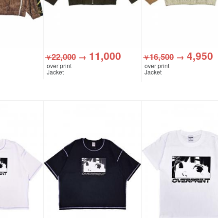
11,000
4,950
22,000
→
16,500
→
￥
￥
over print
over print
Jacket
Jacket