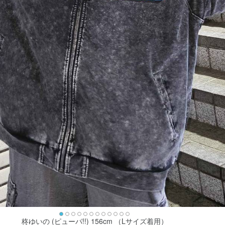
柊ゆいの (ピューパ!!) 156cm （Lサイズ着用）