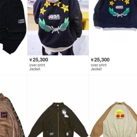
25,300
25,300
￥
￥
over print
over print
Jacket
Jacket