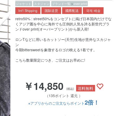
ジャケット
スタジャン
ブランド一覧
>
over print
Int'l Shipping
国际送货
國際配送
국제 배송
retro50% : street50%をコンセプトに掲げ日本国内だけでな
くアジア圏を中心に海外でも圧倒的人気を誇る新世代ブラ
ンドover print(オーバープリント)から新入荷!
ロンTなどに用いるカットソー(天竺)生地が意外なスカジャ
ン
今期bittersweetを象徴するロゴの映える1着です。
こちら数量限定につき、ご注文はお早めに!
￥14,850
送料無料
(税込)
（135ポイント 還元 ）
2倍！
※アプリからのご注文ならポイント