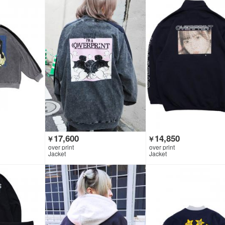
17,600
14,850
￥
￥
over print
over print
Jacket
Jacket