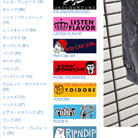
ドレス・ワンピース (16)
キャップ (96)
P.N UNDERGROUND
ハット・バケットハット
(13)
ニットキャップ (54)
LISTEN FLAVOR
サングラス (9)
ネックレス (81)
バッグ (43)
Red Cap Girl
ポーチ (31)
ベルト (7)
バックパック (14)
PUNK DRUNKERS
ウォレット・カードケース
(20)
シューズ (13)
YOIDORE
ソックス (27)
ピアス・イヤリング (27)
リング (37)
RUDIE'S
ラバーバンド・ブレスレッ
ト (20)