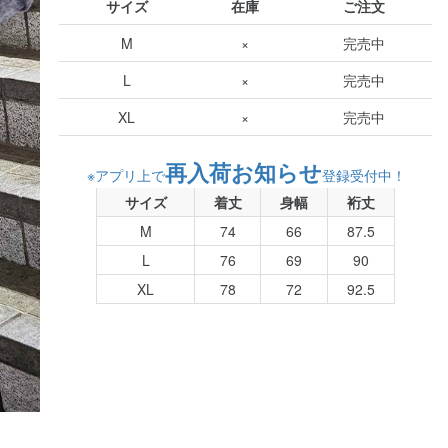
サイズ
在庫
ご注文
M
×
完売中
L
×
完売中
XL
×
完売中
再入荷お知らせ
※アプリ上で
登録受付中！
サイズ
着丈
身幅
裄丈
M
74
66
87.5
L
76
69
90
XL
78
72
92.5