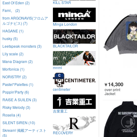
KILL STAR
East Of Eden (2)
Fami。 (2)
from ARGONAVIS(フロムア
ルゴナビス) (7)
Minga London
HAGANE (1)
husky (5)
BLACKTAILOR
Leetspeak monsters (3)
Lily scale (2)
Mana Diagram (2)
mnml
Morfonica (1)
NORISTRY (2)
14,300
Pastel*Palettes (1)
￥
centimeter
over print
Poppin'Party (6)
Jacket
RAISE A SUILEN (3)
Risky Melody (3)
吉業重工
Roselia (4)
SILENT SIREN (10)
Skream! 掲載アーティスト
RECOVERY
(5)