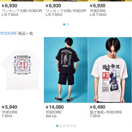
6,930
6,930
6,930
￥
￥
￥
ワンカップ大関×YOIDOR
ワンカップ大関×YOIDOR
YOIDORE
E
E
L/S T-Shirt
L/S T-Shirt
L/S T-Shirt
YOIDORE
商品一覧
5,940
14,080
6,490
￥
￥
￥
YOIDORE
YOIDORE
国士無双×YOIDORE
T-Shirt
Set Up
T-Shirt