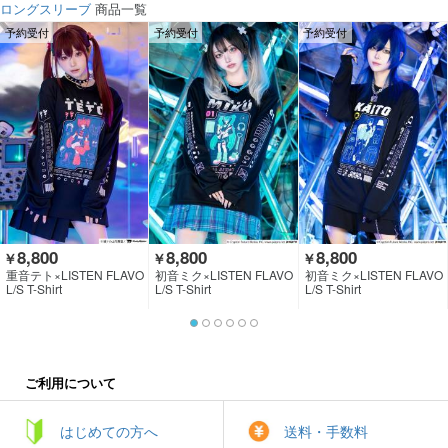
ロングスリーブ
商品一覧
予約受付
予約受付
予約受付
8,800
8,800
8,800
￥
￥
￥
重音テト×LISTEN FLAVO
初音ミク×LISTEN FLAVO
初音ミク×LISTEN FLAVO
R
R
R
L/S T-Shirt
L/S T-Shirt
L/S T-Shirt
ご利用について
はじめての方へ
送料・手数料