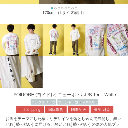
170cm （Lサイズ着用）
YOIDORE (ヨイドレ) ニューボトルL/S Tee - White
ロングスリーブ
ブランド一覧
>
YOIDORE
Int'l Shipping
国际送货
國際配送
국제 배송
お酒をテーマにした様々なデザインを落とし込んで展開し、酔い
どれ( 酔っ払い) に届ける、酔いどれ( 酔っ払い) の為の人気ブラ