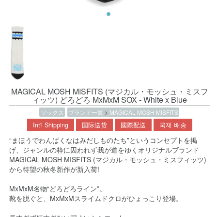
MAGICAL MOSH MISFITS (マジカル・モッシュ・ミスフ
ィッツ) どろどろ MxMxM SOX - White x Blue
ソックス
ブランド一覧
>
MAGICAL MOSH MISFITS
Int'l Shipping
国际送货
國際配送
국제 배송
“まほうでわんぱくなはみだしものたち”というコンセプトを掲
げ、ジャンルの枠に囚われず我が道をゆくオリジナルブランド
MAGICAL MOSH MISFITS (マジカル・モッシュ・ミスフィッツ)
から待望の秋冬新作が新入荷!
MxMxM名物“どろどろライン”。
靴を脱ぐと、MxMxMスライムドクロがひょっこり登場。