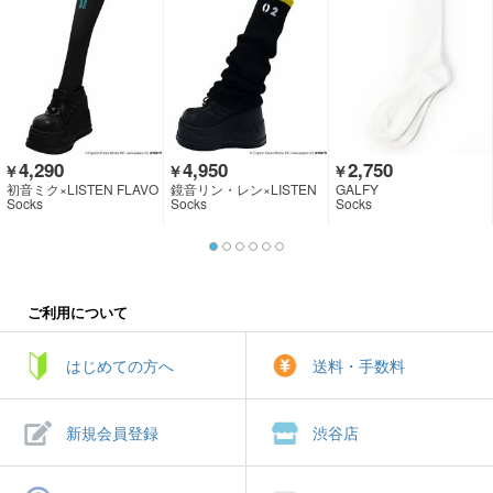
4,290
4,950
2,750
￥
￥
￥
初音ミク×LISTEN FLAVO
鏡音リン・レン×LISTEN
GALFY
R
FLAVOR
Socks
Socks
Socks
ご利用について
はじめての方へ
送料・手数料
新規会員登録
渋谷店