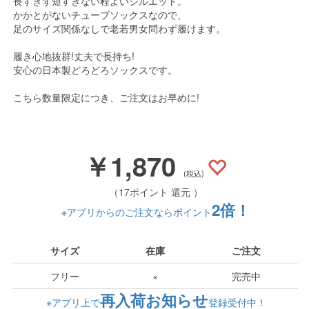
長すぎず短すぎない程よいシルエット。
かかとがないチューブソックスなので、
足のサイズ関係なしで老若男女問わず履けます。
履き心地抜群!丈夫で長持ち!
安心の日本製どろどろソックスです。
こちら数量限定につき、ご注文はお早めに!
￥1,870
(税込)
（17ポイント 還元 ）
2倍！
※アプリからのご注文ならポイント
サイズ
在庫
ご注文
フリー
×
完売中
再入荷お知らせ
※アプリ上で
登録受付中！