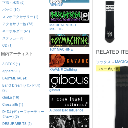
下着・水着 (5)
RIPNDIP
バッジ (10)
スマホアクセサリー (1)
アクセサリー他 (73)
MAGICAL MOSH
MISFITS
キーホルダー (41)
ステッカー (3)
CD (1)
TOY MACHINE
RELATED IT
国内アーティスト
ソックス
×
MAGIC
AIBECK (1)
フリー 残り1点
KAVANE Clothing
Appare! (3)
BABYMETAL (4)
BanG Dream!(バンドリ!)
gibous
(25)
chuLa (16)
Crossfaith (1)
A Good Bad Influence
D4DJ (ディーフォーディー
ジェー) (6)
DESURABBITS (2)