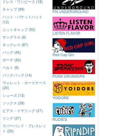
ドレス・ワンピース (18)
キャップ (99)
P.N UNDERGROUND
ハット・バケットハット
(12)
ニットキャップ (52)
LISTEN FLAVOR
サングラス (9)
ネックレス (87)
バッグ (45)
Red Cap Girl
ポーチ (30)
ベルト (9)
バックパック (14)
PUNK DRUNKERS
ウォレット・カードケース
(20)
シューズ (13)
YOIDORE
ソックス (28)
ピアス・イヤリング (27)
リング (37)
RUDIE'S
ラバーバンド・ブレスレッ
ト (20)