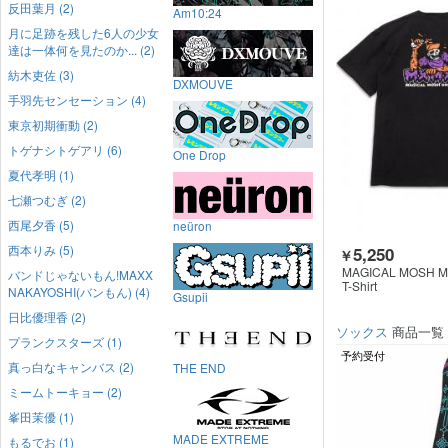
反田葉月 (2)
Am10:24
月に足跡を残した6人の少女
達は一体何を見たのか... (2)
紡木吏佐 (3)
DXMOUVE
手羽先センセーション (4)
東京初期衝動 (2)
トゲナシトゲアリ (6)
One Drop
夏代孝明 (1)
七瀬つむぎ (2)
西尾夕香 (5)
neüron
西本りみ (5)
5,250
￥
MAGICAL MOSH M
バンドじゃないもん!MAXX
T-Shirt
NAKAYOSHI(バンもん) (4)
Gsupii
日比優理香 (2)
ソックス
商品一覧
プランクスターズ (1)
予約受付
真っ白なキャンバス (2)
THE END
ミームトーキョー (2)
峯田茉優 (1)
MADE EXTREME
もるでお (1)