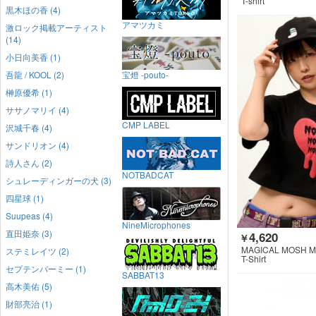
T-shirt
黒木ほの香 (4)
アマツカミ
激ロック掲載アーティスト
(14)
小日向美香 (1)
吾龍 / KOOL (2)
宝燈 -pouto-
榊原優希 (1)
ササノマリイ (4)
CMP LABEL
沢城千春 (4)
サンドリオン (4)
詩人さん (2)
NOTBADCAT
シュレーディンガーの犬 (3)
四星球 (1)
Suupeas (4)
NineMicrophones
直田姫奈 (3)
4,620
￥
MAGICAL MOSH M
ステミレイツ (2)
T-Shirt
セプテンバーミー (1)
SABBAT13
高木美佑 (5)
財部亮治 (1)