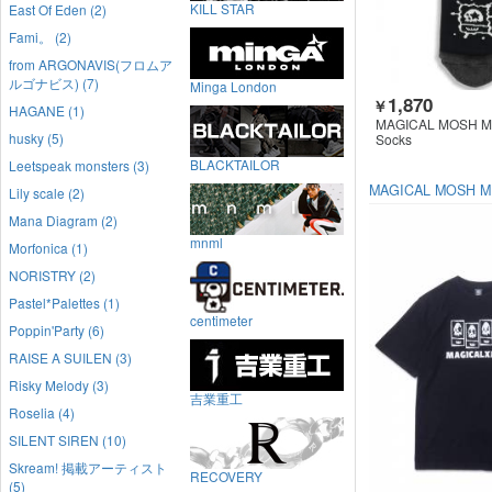
KILL STAR
East Of Eden (2)
Fami。 (2)
from ARGONAVIS(フロムア
ルゴナビス) (7)
Minga London
1,870
￥
HAGANE (1)
MAGICAL MOSH M
husky (5)
Socks
BLACKTAILOR
Leetspeak monsters (3)
MAGICAL MOSH M
Lily scale (2)
Mana Diagram (2)
mnml
Morfonica (1)
NORISTRY (2)
Pastel*Palettes (1)
centimeter
Poppin'Party (6)
RAISE A SUILEN (3)
Risky Melody (3)
吉業重工
Roselia (4)
SILENT SIREN (10)
Skream! 掲載アーティスト
RECOVERY
(5)