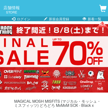
店舗情報
STORE
ログイン
新規会員登録
新着一覧
SALE!!
SALE!!
MAGICAL MOSH MISFITS (マジカル・モッシュ・
ミスフィッツ) どろどろ MxMxM SOX - Black x