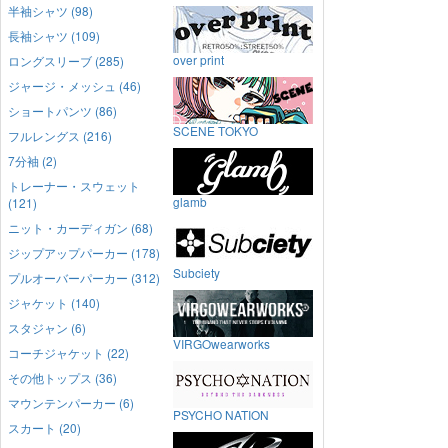
半袖シャツ (98)
長袖シャツ (109)
over print
ロングスリーブ (285)
ジャージ・メッシュ (46)
ショートパンツ (86)
SCENE TOKYO
フルレングス (216)
7分袖 (2)
トレーナー・スウェット
glamb
(121)
ニット・カーディガン (68)
ジップアップパーカー (178)
Subciety
プルオーバーパーカー (312)
ジャケット (140)
スタジャン (6)
VIRGOwearworks
コーチジャケット (22)
その他トップス (36)
マウンテンパーカー (6)
PSYCHO NATION
スカート (20)