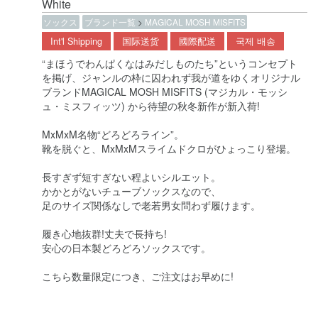
White
ソックス
ブランド一覧
>
MAGICAL MOSH MISFITS
Int'l Shipping
国际送货
國際配送
국제 배송
“まほうでわんぱくなはみだしものたち”というコンセプト
を掲げ、ジャンルの枠に囚われず我が道をゆくオリジナル
ブランドMAGICAL MOSH MISFITS (マジカル・モッシ
ュ・ミスフィッツ) から待望の秋冬新作が新入荷!
MxMxM名物“どろどろライン”。
靴を脱ぐと、MxMxMスライムドクロがひょっこり登場。
長すぎず短すぎない程よいシルエット。
かかとがないチューブソックスなので、
足のサイズ関係なしで老若男女問わず履けます。
履き心地抜群!丈夫で長持ち!
安心の日本製どろどろソックスです。
こちら数量限定につき、ご注文はお早めに!