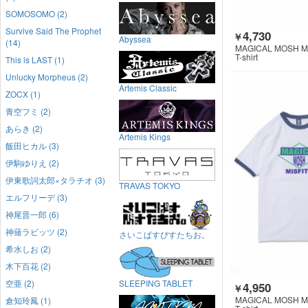
SOMOSOMO (2)
Survive Said The Prophet
4,730
￥
Abyssea
(14)
MAGICAL MOSH M
T-shirt
This is LAST (1)
Unlucky Morpheus (2)
Artemis Classic
ZOCX (1)
青空フミ (2)
あらき (2)
Artemis Kings
飯田ヒカル (3)
伊駒ゆりえ (2)
伊東歌詞太郎×タラチオ (3)
TRAVAS TOKYO
エルフリーデ (3)
神尾晋一郎 (6)
神薙ラビッツ (2)
さいこぱすぴすたちお。
希水しお (2)
木下百花 (2)
空亜 (2)
SLEEPING TABLET
4,950
￥
MAGICAL MOSH M
倉知玲鳳 (1)