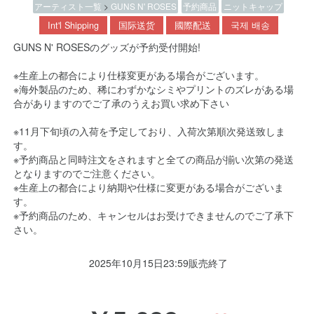
アーティスト一覧
>
GUNS N' ROSES
予約商品
ニットキャップ
Int'l Shipping
国际送货
國際配送
국제 배송
GUNS N' ROSESのグッズが予約受付開始!
※生産上の都合により仕様変更がある場合がございます。
※海外製品のため、稀にわずかなシミやプリントのズレがある場
合がありますのでご了承のうえお買い求め下さい
※11月下旬頃の入荷を予定しており、入荷次第順次発送致しま
す。
※予約商品と同時注文をされますと全ての商品が揃い次第の発送
となりますのでご注意ください。
※生産上の都合により納期や仕様に変更がある場合がございま
す。
※予約商品のため、キャンセルはお受けできませんのでご了承下
さい。
2025年10月15日23:59販売終了