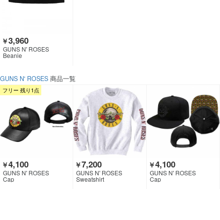
3,960
￥
GUNS N' ROSES
Beanie
GUNS N' ROSES
商品一覧
フリー 残り1点
4,100
7,200
4,100
￥
￥
￥
GUNS N' ROSES
GUNS N' ROSES
GUNS N' ROSES
Cap
Sweatshirt
Cap