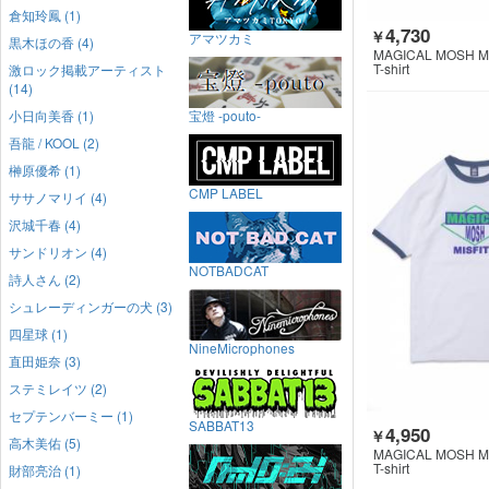
倉知玲鳳 (1)
4,730
￥
アマツカミ
黒木ほの香 (4)
MAGICAL MOSH M
T-shirt
激ロック掲載アーティスト
(14)
小日向美香 (1)
宝燈 -pouto-
吾龍 / KOOL (2)
榊原優希 (1)
CMP LABEL
ササノマリイ (4)
沢城千春 (4)
サンドリオン (4)
NOTBADCAT
詩人さん (2)
シュレーディンガーの犬 (3)
四星球 (1)
NineMicrophones
直田姫奈 (3)
ステミレイツ (2)
セプテンバーミー (1)
SABBAT13
4,950
￥
高木美佑 (5)
MAGICAL MOSH M
T-shirt
財部亮治 (1)