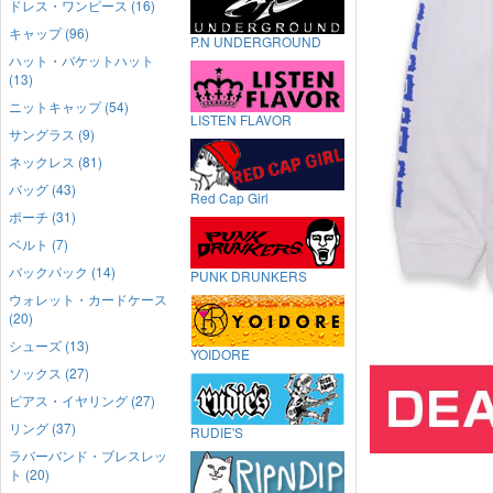
ドレス・ワンピース (16)
キャップ (96)
P.N UNDERGROUND
ハット・バケットハット
(13)
ニットキャップ (54)
LISTEN FLAVOR
サングラス (9)
ネックレス (81)
バッグ (43)
Red Cap Girl
ポーチ (31)
ベルト (7)
バックパック (14)
PUNK DRUNKERS
ウォレット・カードケース
(20)
シューズ (13)
YOIDORE
ソックス (27)
ピアス・イヤリング (27)
リング (37)
RUDIE'S
ラバーバンド・ブレスレッ
ト (20)