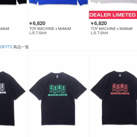
6,820
6,820
￥
￥
MxMxM
TOY MACHINE x MxMxM
TOY MACHINE x MxMxM
L/S T-Shirt
L/S T-Shirt
ISFITS
商品一覧