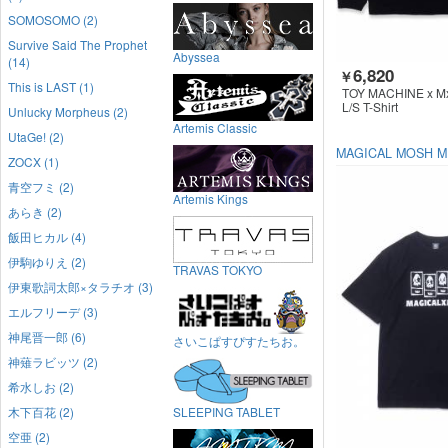
SOMOSOMO (2)
Survive Said The Prophet
Abyssea
(14)
6,820
￥
This is LAST (1)
TOY MACHINE x 
L/S T-Shirt
Unlucky Morpheus (2)
Artemis Classic
UtaGe! (2)
MAGICAL MOSH M
ZOCX (1)
青空フミ (2)
Artemis Kings
あらき (2)
飯田ヒカル (4)
伊駒ゆりえ (2)
TRAVAS TOKYO
伊東歌詞太郎×タラチオ (3)
エルフリーデ (3)
神尾晋一郎 (6)
さいこぱすぴすたちお。
神薙ラビッツ (2)
希水しお (2)
木下百花 (2)
SLEEPING TABLET
空亜 (2)