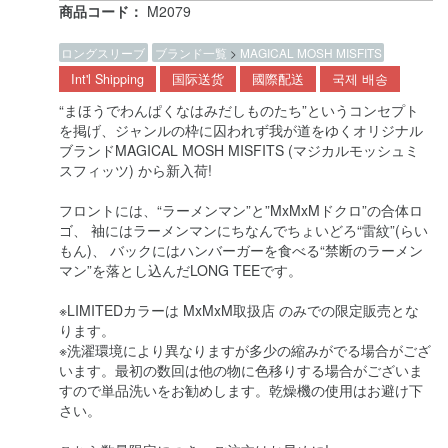
商品コード：
M2079
ロングスリーブ
ブランド一覧
>
MAGICAL MOSH MISFITS
Int'l Shipping
国际送货
國際配送
국제 배송
“まほうでわんぱくなはみだしものたち”というコンセプト
を掲げ、ジャンルの枠に囚われず我が道をゆくオリジナル
ブランドMAGICAL MOSH MISFITS (マジカルモッシュミ
スフィッツ) から新入荷!
フロントには、“ラーメンマン”と”MxMxMドクロ”の合体ロ
ゴ、 袖にはラーメンマンにちなんでちょいどろ“雷紋”(らい
もん)、 バックにはハンバーガーを食べる“禁断のラーメン
マン”を落とし込んだLONG TEEです。
※LIMITEDカラーは MxMxM取扱店 のみでの限定販売とな
ります。
※洗濯環境により異なりますが多少の縮みがでる場合がござ
います。最初の数回は他の物に色移りする場合がございま
すので単品洗いをお勧めします。乾燥機の使用はお避け下
さい。