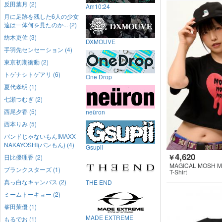
反田葉月 (2)
Am10:24
月に足跡を残した6人の少女
達は一体何を見たのか... (2)
紡木吏佐 (3)
DXMOUVE
手羽先センセーション (4)
東京初期衝動 (2)
トゲナシトゲアリ (6)
One Drop
夏代孝明 (1)
七瀬つむぎ (2)
西尾夕香 (5)
neüron
西本りみ (5)
バンドじゃないもん!MAXX
NAKAYOSHI(バンもん) (4)
Gsupii
4,620
日比優理香 (2)
￥
MAGICAL MOSH M
プランクスターズ (1)
T-Shirt
真っ白なキャンバス (2)
THE END
ミームトーキョー (2)
峯田茉優 (1)
MADE EXTREME
もるでお (1)