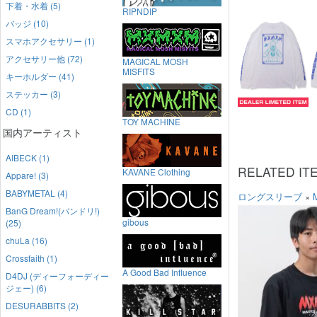
下着・水着 (5)
RIPNDIP
バッジ (10)
スマホアクセサリー (1)
アクセサリー他 (72)
MAGICAL MOSH
MISFITS
キーホルダー (41)
ステッカー (3)
CD (1)
TOY MACHINE
国内アーティスト
AIBECK (1)
RELATED IT
KAVANE Clothing
Appare! (3)
BABYMETAL (4)
ロングスリーブ
×
BanG Dream!(バンドリ!)
gibous
(25)
chuLa (16)
Crossfaith (1)
A Good Bad Influence
D4DJ (ディーフォーディー
ジェー) (6)
DESURABBITS (2)