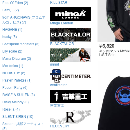
KILL STAR
East Of Eden (2)
Fami。 (2)
from ARGONAVIS(フロムア
ルゴナビス) (7)
Minga London
HAGANE (1)
husky (5)
BLACKTAILOR
Leetspeak monsters (3)
6,820
￥
キン肉マン x MxMx
Lily scale (2)
L/S T-Shirt
Mana Diagram (2)
mnml
Morfonica (1)
NORISTRY (2)
Pastel*Palettes (1)
centimeter
Poppin'Party (6)
RAISE A SUILEN (3)
Risky Melody (3)
吉業重工
Roselia (4)
SILENT SIREN (10)
Skream! 掲載アーティスト
RECOVERY
(5)