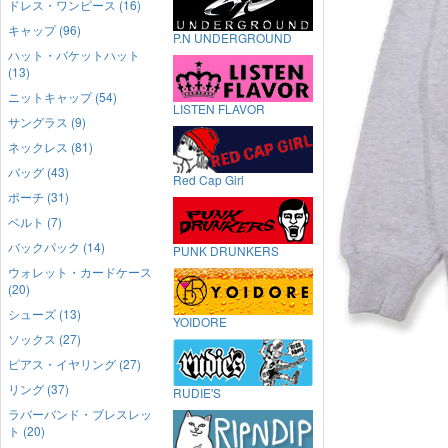
ドレス・ワンピース (16)
キャップ (96)
P.N UNDERGROUND
ハット・バケットハット
(13)
ニットキャップ (54)
LISTEN FLAVOR
サングラス (9)
ネックレス (81)
バッグ (43)
Red Cap Girl
ポーチ (31)
ベルト (7)
バックパック (14)
PUNK DRUNKERS
ウォレット・カードケース
(20)
シューズ (13)
YOIDORE
ソックス (27)
ピアス・イヤリング (27)
リング (37)
RUDIE'S
ラバーバンド・ブレスレッ
ト (20)