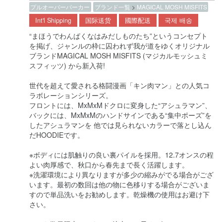
プルオーバーパーカー
ブランド一覧
>
MAGICAL MOSH MISFITS
Int'l Shipping
国际送货
國際配送
국제 배송
“まほうでわんぱくなはみだしものたち”というコンセプト
を掲げ、ジャンルの枠に囚われず我が道をゆくオリジナル
ブランドMAGICAL MOSH MISFITS (マジカルモッシュミ
スフィッツ) から新入荷!
世代を超えて愛される格闘漫画「キン肉マン」との人気コ
ラボレーションシリーズ。
フロントには、MxMxMドクロに変身した“アシュラマン”、
バックには、MxMxMのハンドサインである“集中ポーズ”を
したアシュラマンを 他では見られないカラーで落とし込ん
だHOODIEです。
※ボディには肌触りの良い裏パイルを採用。12.7オンスの程
よい肉厚感で、秋口から春先まで長く活躍します。
※洗濯環境により異なりますが多少の縮みがでる場合がござ
います。最初の数回は他の物に色移りする場合がございま
すので単品洗いをお勧めします。乾燥機の使用はお避け下
さい。