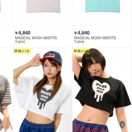
4,840
4,840
￥
￥
MAGICAL MOSH MISFITS
MAGICAL MOSH MISFITS
T-shirt
T-shirt
M 残り1点
M 残り1点