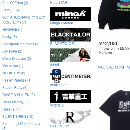
KILL STAR
East Of Eden (2)
Fami。 (2)
from ARGONAVIS(フロムア
ルゴナビス) (7)
Minga London
HAGANE (1)
husky (5)
12,100
￥
BLACKTAILOR
Leetspeak monsters (3)
キン肉マン x MxMx
Lily scale (2)
Pullover
Mana Diagram (2)
mnml
Morfonica (1)
MAGICAL MOSH M
NORISTRY (2)
Pastel*Palettes (1)
centimeter
Poppin'Party (6)
RAISE A SUILEN (3)
Risky Melody (3)
吉業重工
Roselia (4)
SILENT SIREN (10)
Skream! 掲載アーティスト
RECOVERY
(5)