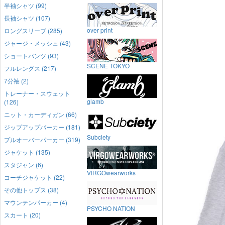
半袖シャツ (99)
長袖シャツ (107)
over print
ロングスリーブ (285)
ジャージ・メッシュ (43)
ショートパンツ (93)
SCENE TOKYO
フルレングス (217)
7分袖 (2)
トレーナー・スウェット
glamb
(126)
ニット・カーディガン (66)
ジップアップパーカー (181)
Subciety
プルオーバーパーカー (319)
ジャケット (135)
スタジャン (6)
VIRGOwearworks
コーチジャケット (22)
その他トップス (38)
マウンテンパーカー (4)
PSYCHO NATION
スカート (20)