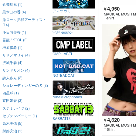
倉知玲鳳 (1)
4,950
￥
アマツカミ
黒木ほの香 (4)
MAGICAL MOSH M
T-shirt
激ロック掲載アーティスト
(14)
小日向美香 (1)
宝燈 -pouto-
吾龍 / KOOL (2)
榊原優希 (1)
CMP LABEL
ササノマリイ (4)
沢城千春 (4)
サンドリオン (4)
NOTBADCAT
詩人さん (2)
シュレーディンガーの犬 (3)
四星球 (1)
NineMicrophones
直田姫奈 (3)
ステミレイツ (2)
セプテンバーミー (1)
SABBAT13
4,620
￥
高木美佑 (5)
MAGICAL MOSH M
T-Shirt
財部亮治 (1)