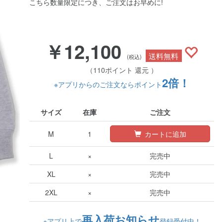
こちら数量限定につき、ご注文はお早めに!
￥12,100
送料無料
(税込)
（110ポイント 還元 ）
2倍！
※アプリからのご注文ならポイント
サイズ
在庫
ご注文
M
1
カートに追加
L
×
完売中
XL
×
完売中
2XL
×
完売中
再入荷お知らせ
※アプリ上で
登録受付中！