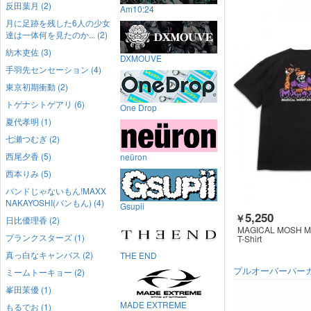
反田葉月 (2)
Am10:24
月に足跡を残した6人の少女
達は一体何を見たのか... (2)
紡木吏佐 (3)
DXMOUVE
手羽先センセーション (4)
東京初期衝動 (2)
トゲナシトゲアリ (6)
One Drop
夏代孝明 (1)
七瀬つむぎ (2)
西尾夕香 (5)
neüron
西本りみ (5)
バンドじゃないもん!MAXX
NAKAYOSHI(バンもん) (4)
Gsupii
5,250
￥
日比優理香 (2)
MAGICAL MOSH M
プランクスターズ (1)
T-Shirt
真っ白なキャンバス (2)
THE END
プルオーバーパー
ミームトーキョー (2)
峯田茉優 (1)
MADE EXTREME
もるでお (1)