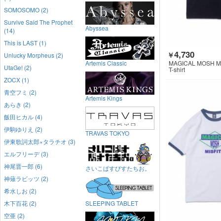
SOMOSOMO (2)
Survive Said The Prophet
Abyssea
(14)
This is LAST (1)
4,730
￥
Unlucky Morpheus (2)
Artemis Classic
MAGICAL MOSH M
UtaGe! (2)
T-shirt
ZOCX (1)
青空フミ (2)
Artemis Kings
あらき (2)
飯田ヒカル (4)
伊駒ゆりえ (2)
TRAVAS TOKYO
伊東歌詞太郎×タラチオ (3)
エルフリーデ (3)
神尾晋一郎 (6)
さいこぱすぴすたちお。
神薙ラビッツ (2)
希水しお (2)
木下百花 (2)
SLEEPING TABLET
空亜 (2)