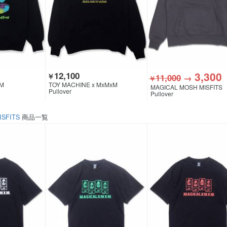
3,300
12,100
￥
11,000
→
￥
M
TOY MACHINE x MxMxM
MAGICAL MOSH MISFITS
Pullover
Pullover
ISFITS
商品一覧