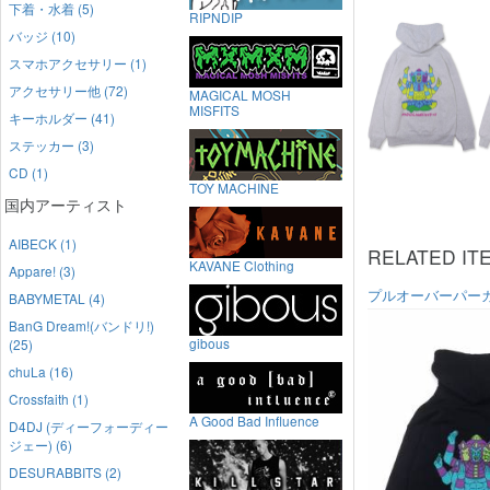
下着・水着 (5)
RIPNDIP
バッジ (10)
スマホアクセサリー (1)
アクセサリー他 (72)
MAGICAL MOSH
MISFITS
キーホルダー (41)
ステッカー (3)
CD (1)
TOY MACHINE
国内アーティスト
AIBECK (1)
RELATED IT
KAVANE Clothing
Appare! (3)
プルオーバーパー
BABYMETAL (4)
BanG Dream!(バンドリ!)
gibous
(25)
chuLa (16)
Crossfaith (1)
A Good Bad Influence
D4DJ (ディーフォーディー
ジェー) (6)
DESURABBITS (2)