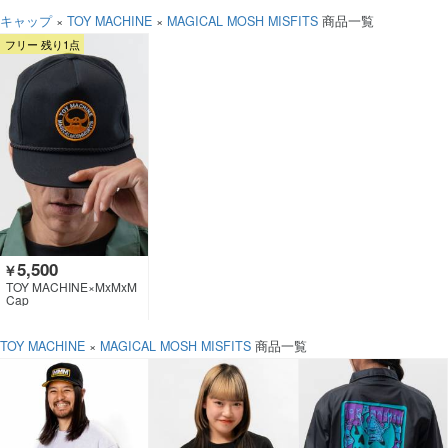
キャップ
×
TOY MACHINE
×
MAGICAL MOSH MISFITS
商品一覧
フリー 残り1点
5,500
￥
TOY MACHINE×MxMxM
Cap
TOY MACHINE
×
MAGICAL MOSH MISFITS
商品一覧