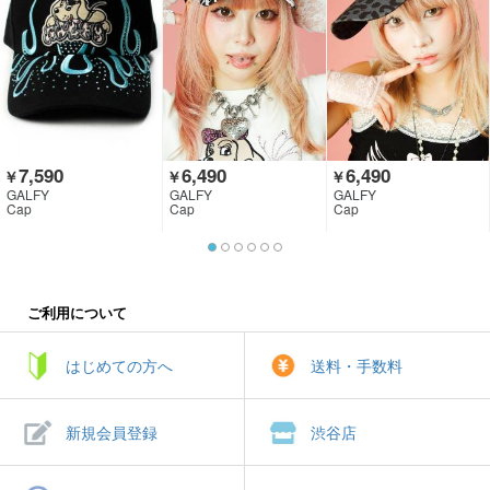
7,590
6,490
6,490
￥
￥
￥
GALFY
GALFY
GALFY
Cap
Cap
Cap
ご利用について
はじめての方へ
送料・手数料
新規会員登録
渋谷店