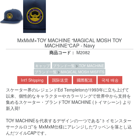
MxMxM×TOY MACHINE “MAGICAL MOSH TOY
MACHINE”CAP - Navy
商品コード：
M2082
キャップ
ブランド一覧
>
TOY MACHINE
ブランド一覧
>
MAGICAL MOSH MISFITS
Int'l Shipping
国际送货
國際配送
국제 배송
スケーター界のレジェンドEd Templetonが1993年に立ち上げて
以来、個性的なキャラクターやカラーリングで世界中から支持を
集めるスケーター・ブランドTOY MACHINE (トイマシーン) より
新入荷!
TOY MACHINEを代表するデザインの一つである”トイモンスター
サークルロゴ”を MxMxM仕様にアレンジしたワッペンを落とし込
んだツイルCAPです。